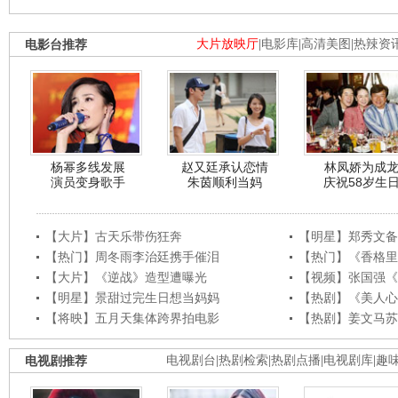
电影台推荐
大片放映厅
|
电影库
|
高清美图
|
热辣资
杨幂多线发展
赵又廷承认恋情
林凤娇为成
演员变身歌手
朱茵顺利当妈
庆祝58岁生
【大片】古天乐带伤狂奔
【明星】郑秀文备
【热门】周冬雨李治廷携手催泪
【热门】《香格里
【大片】《逆战》造型遭曝光
【视频】张国强《
【明星】景甜过完生日想当妈妈
【热剧】《美人心
【将映】五月天集体跨界拍电影
【热剧】姜文马苏
电视剧推荐
电视剧台
|
热剧检索
|
热剧点播
|
电视剧库
|
趣