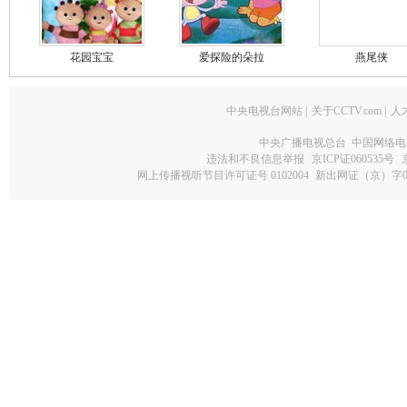
花园宝宝
爱探险的朵拉
燕尾侠
中央电视台网站
|
关于CCTV.com
|
人
中央广播电视总台 中国网络电
违法和不良信息举报
京ICP证060535号
网上传播视听节目许可证号 0102004
新出网证（京）字0