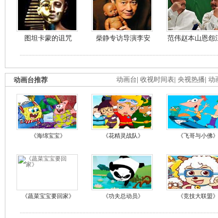
图坦卡蒙的诅咒
柴静专访导演李安
范伟赵本山恩怨
动画台推荐
动画台
|
收视时间表
|
央视热播
|
动
《海绵宝宝》
《花精灵战队》
《飞哥与小佛
《蔬菜宝宝要回家》
《功夫总动员》
《竞技大联盟