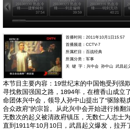
20130330 热血冷
20130323 热血冷
20130316 热血冷
2
锋——捷豹铸剑
锋——剑走偏锋
锋——钝剑无功
37:54
39:59
40:21
首播时间：2011年10月1日15:57
首播频道：
CCTV-7
所属栏目：
百战经典
所属分类：军事
关 键 字：
兴中会
孙中山
武昌起
本节目主要内容：19世纪末的中国饱受列强
寻找救国强国之路，1894年，在檀香山成立
命团体兴中会，领导人孙中山提出了“驱除鞑
合众政府”的宗旨。从此兴中会开始进行推翻
无数次的起义被清政府镇压，无数仁人志士
直到1911年10月10日，武昌起义爆发，拉