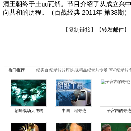
清王朝终于土崩瓦解。节目介绍了从成立兴
向共和的历程。（百战经典 2011年 第38期）
【
复制链接
】【
转发邮件
】
热门推荐
纪实台
|
纪录片片库
|
央视精品纪录片专场
|
BBC纪录片
朝鲜战场大逆转
中国工程奇迹
子宫内的奇