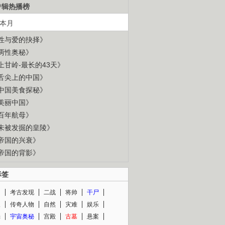
专辑热播榜
本月
性与爱的抉择》
两性奥秘》
上甘岭-最长的43天》
舌尖上的中国》
中国美食探秘》
美丽中国》
百年航母》
未被发掘的皇陵》
帝国的兴衰》
帝国的背影》
标签
闻
考古发现
二战
将帅
干尸
人
传奇人物
自然
灾难
娱乐
光
宇宙奥秘
宫殿
古墓
悬案