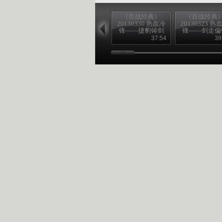
《百战经典》
《百战经典
20130330 热血冷
20130323 热
锋——捷豹铸剑
锋——剑走偏
37:54
39