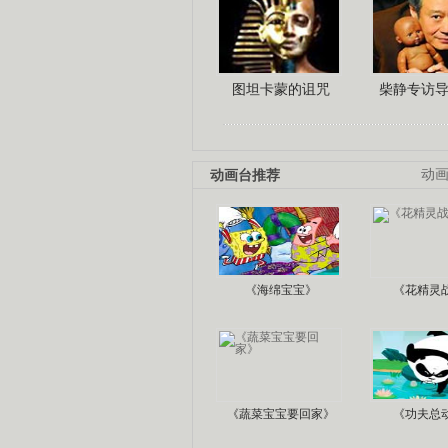
图坦卡蒙的诅咒
柴静专访
动画台推荐
动
《海绵宝宝》
《花精灵
《蔬菜宝宝要回家》
《功夫总