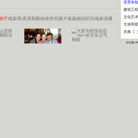
灵异未
建筑工
文化艺
映厅
|
电影库
|
高清美图
|
热辣资讯
|
新片速递
|
精品栏目
|
电影滚播
文体明
庆典
纪录
认恋情
林凤娇为成龙
大胆为舒淇说话
利当妈
庆祝58岁生日
余文乐义气相挺
【明星】郑秀文备嫁衣等求婚
【热门】《香格里拉》全集在线看
B
【视频】张国强《王海涛今年41》
【热剧】《美人心计》在线观看
锘�
【热剧】姜文马苏《女人如花》全集
剧检索
|
热剧点播
|
电视剧库
|
趣味策划
|
CCTV-8官网
|
影视同期声