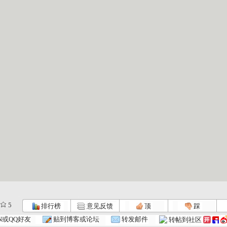
5
排行榜
意见反馈
顶
踩
N或QQ好友
贴到博客或论坛
转发邮件
转帖到社区