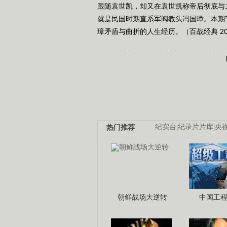
跟随袁世凯，却又在袁世凯称帝后彻底与
就是民国时期直系军阀教头冯国璋。本期
璋矛盾与曲折的人生经历。（百战经典 20
热门推荐
纪实台
|
纪录片片库
|
央
朝鲜战场大逆转
中国工