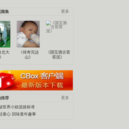
视频集
更多
奇北大
《传奇完达
《国宝酒古窖
》
山》
窖泥》
柚推荐
更多
秘世界小姐选拔标准
结童心 回味童年趣事