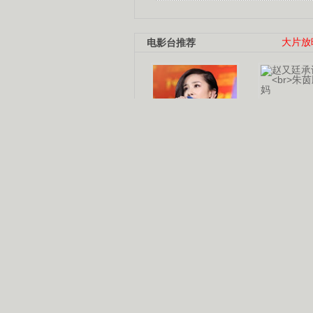
电影台推荐
大片放
杨幂多线发展
赵又廷承
演员变身歌手
朱茵顺
【大片】古天乐带伤狂奔
【热门】周冬雨李治廷携手催泪
【大片】《逆战》造型遭曝光
【明星】景甜过完生日想当妈妈
【将映】五月天集体跨界拍电影
电视剧推荐
电视剧台
|
热