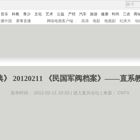
音乐
科教
青少
文化
艺术
公益
产经
汽车
旅游
健康
时尚
三农
商
直播中国
赛事直播
网络电视客户端
|
高清
电影
电视剧
纪录片
动
》 20120211 《民国军阀档案》——直系
发布时间：
2012-02-11 19:33 |
进入复兴论坛
| 来源：
CNTV