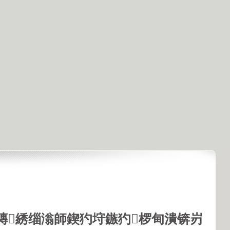
鏄綉缁滃師鍥犳垨鏃犳椤甸潰锛岃