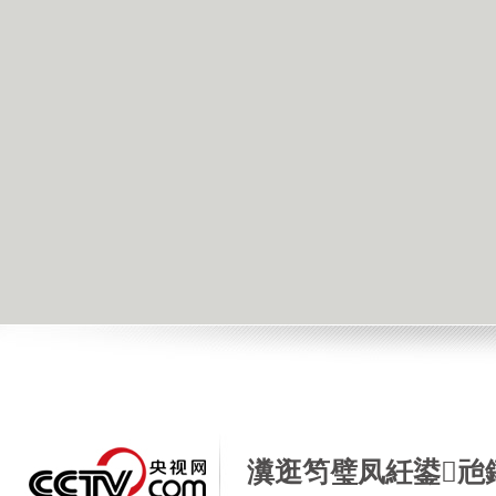
瀵逛笉璧凤紝鍙兘