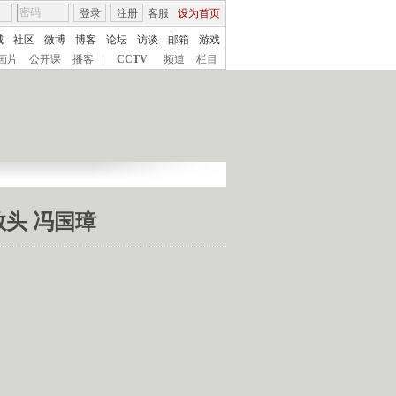
登录
注册
客服
设为首页
城
社区
微博
博客
论坛
访谈
邮箱
游戏
画片
公开课
播客
|
CCTV
频道
栏目
教头 冯国璋