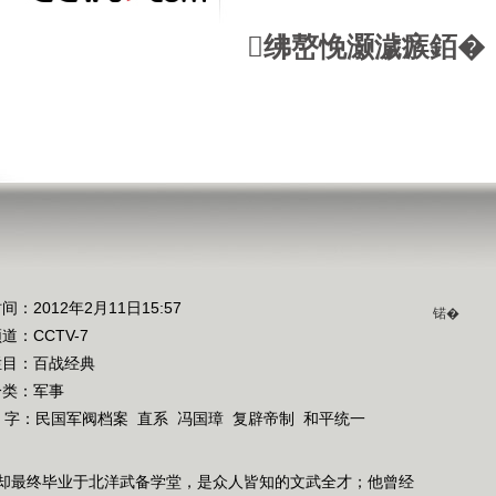
绋嶅悗灏濊瘯銆�
间：2012年2月11日15:57
锘�
频道：
CCTV-7
栏目：
百战经典
分类：军事
 字：
民国军阀档案
直系
冯国璋
复辟帝制
和平统一
却最终毕业于北洋武备学堂，是众人皆知的文武全才；他曾经