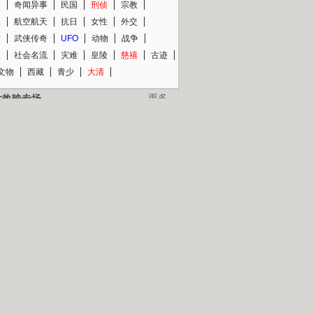
知
奇闻异事
民国
刑侦
宗教
程
航空航天
抗日
女性
外交
术
武侠传奇
UFO
动物
战争
星
社会名流
灾难
皇陵
慈禧
古迹
文物
西藏
青少
大清
片热映专场
更多
BC纪录片专场
央视精品纪录片