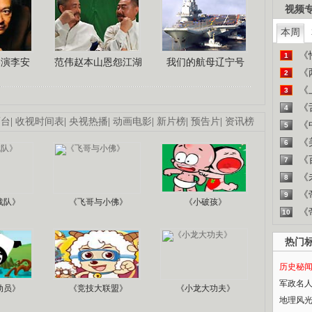
视频
本周
《
1
导演李安
范伟赵本山恩怨江湖
我们的航母辽宁号
《
2
《
3
《
4
画台
|
收视时间表
|
央视热播
|
动画电影
|
新片榜
|
预告片
|
资讯榜
《
5
《
6
《
7
《
8
《
9
战队》
《飞哥与小佛》
《小破孩》
《
10
热门
历史秘
军政名
动员》
《竞技大联盟》
《小龙大功夫》
地理风