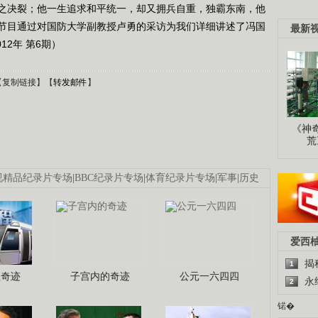
之决裂；他一生追求和平统一，却又拥兵自重，独霸东南，他
节目通过对国防大学副教授卢勇的采访为我们详细讲述了冯国
最新
12年 第6期）
【
复制链接
】【
转发邮件
】
《神
荒
视精品纪录片专场
|
BBC纪录片专场
|
体育纪录片专场
|
军事
|
历史
爱西
揭
1
程奇迹
子宫内的奇迹
公元一六四四
永
2
锘�