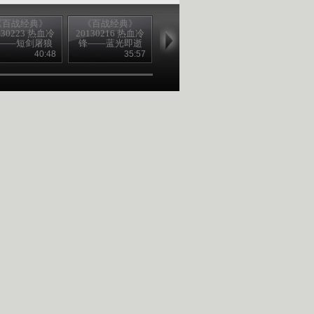
《百战经典》
《百战经典》
《百战经典》
《百战经典
130223 热血冷
20130216 热血冷
20130209 冷锋
20130202 热
——短剑屠狼
锋——蓝光即逝
锋——绝地斩
40:48
35:57
41:46
40