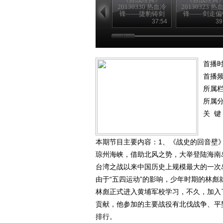
20130330 热血冷
20130323 热
锋——捷豹铸剑
锋——剑走偏
37:54
39
首播时
首播
所属
所属
关 键
本期节目主要内容：1、《战史的回音壁》-
琼州海峡，借助北风之势，大举登陆海南
台湾之战以来中国历史上规模最大的一次
由于“五四运动”的影响，少年时期的林彪
林彪正式进入黄埔军校学习，不久，加入
贡献，他参加的主要战役有北伐战争、平
排行。