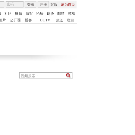
登录
注册
客服
设为首页
城
社区
微博
博客
论坛
访谈
邮箱
游戏
画片
公开课
播客
|
CCTV
频道
栏目