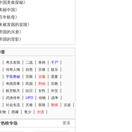
中国美食探秘》
美丽中国》
百年航母》
未被发掘的皇陵》
帝国的兴衰》
帝国的背影》
标签
闻
考古发现
二战
将帅
干尸
人
传奇人物
自然
灾难
娱乐
光
宇宙奥秘
宫殿
古墓
悬案
知
奇闻异事
民国
刑侦
宗教
程
航空航天
抗日
女性
外交
术
武侠传奇
UFO
动物
战争
星
社会名流
灾难
皇陵
慈禧
古迹
文物
西藏
青少
大清
片热映专场
更多