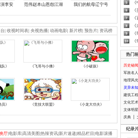
《
5
导演李安
范伟赵本山恩怨江湖
我们的航母辽宁号
《
6
《
7
《
8
画台
|
收视时间表
|
央视热播
|
动画电影
|
新片榜
|
预告片
|
资讯榜
《
9
《
10
热门
历史秘
战队》
《飞哥与小佛》
《小破孩》
军政名
地理风
灵异未
建筑工
文化艺
动员》
《竞技大联盟》
《小龙大功夫》
文体明
庆典
纪录
映厅
|
电影库
|
高清美图
|
热辣资讯
|
新片速递
|
精品栏目
|
电影滚播