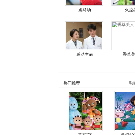
跑马场
火流
感动生命
香草
热门推荐
动
花园宝宝
爱探险