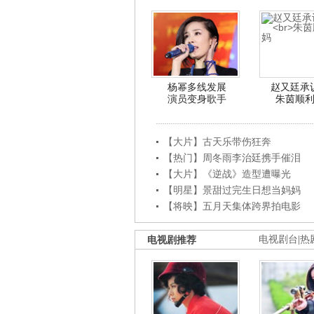
杨幂多线发展
赵又廷承
演员变身歌手
朱茵顺
【大片】古天乐带伤狂奔
【热门】周冬雨李治廷携手催泪
【大片】《逆战》造型遭曝光
【明星】景甜过完生日想当妈妈
【将映】五月天集体跨界拍电影
电视剧推荐
电视剧台
|
热