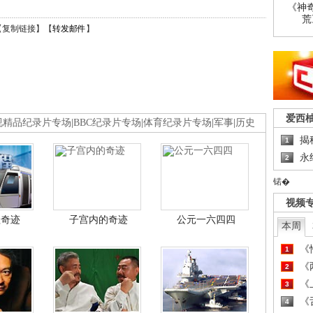
《神
荒
【
复制链接
】【
转发邮件
】
爱西
视精品纪录片专场
|
BBC纪录片专场
|
体育纪录片专场
|
军事
|
历史
揭
1
永
2
锘�
视频
程奇迹
子宫内的奇迹
公元一六四四
本周
《
1
《
2
《
3
《
4