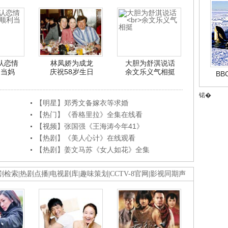
认恋情
林凤娇为成龙
大胆为舒淇说话
利当妈
庆祝58岁生日
余文乐义气相挺
B
锘�
【明星】郑秀文备嫁衣等求婚
【热门】《香格里拉》全集在线看
【视频】张国强《王海涛今年41》
【热剧】《美人心计》在线观看
【热剧】姜文马苏《女人如花》全集
剧检索
|
热剧点播
|
电视剧库
|
趣味策划
|
CCTV-8官网
|
影视同期声