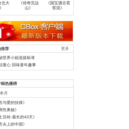
奇北大
《传奇完达
《国宝酒古窖
》
山》
窖泥》
柚推荐
更多
秘世界小姐选拔标准
结童心 回味童年趣事
专辑热播榜
本月
性与爱的抉择》
两性奥秘》
上甘岭-最长的43天》
舌尖上的中国》