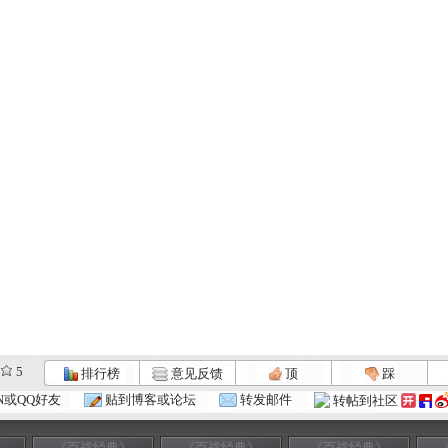
5
排行榜
意见反馈
顶
踩
N或QQ好友
贴到博客或论坛
转发邮件
转帖到社区
》
《百战经典》
《百战经典》
《百战经典》