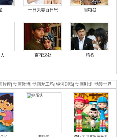
星
一日夫妻百日恩
雪狼谷
美人
百花深处
暗香
画片库
|
动画微博
|
动画梦工场
|
银河剧场
|
动画剧场
|
动漫世界
的朵拉
燕尾侠
蕾比宝贝与哈派乐园