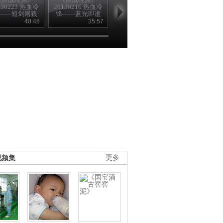
130223 热血冷
20130216 热血冷
20130209 冷锋
20130202 热
——短剑屠狼
锋——蓝光即逝
锋——绝地斩
40:48
35:57
41:46
40
视频集
更多