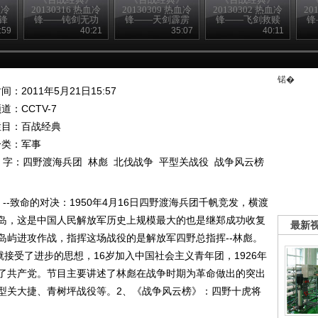
血冷
20130316 热血冷
20130309 热血冷
20130302 热血冷
20
锋
锋——钝剑无功
锋——天剑霹雳
锋——飞剑救赎
锋
:59
40:21
35:07
40:11
锘�
间：2011年5月21日15:57
频道：
CCTV-7
栏目：
百战经典
分类：军事
 字：
四野渡海兵团
林彪
北伐战争
平型关战役
战争风云榜
-致命的对决：1950年4月16日四野渡海兵团千帆竞发，横渡
岛，这是中国人民解放军历史上规模最大的也是继郑成功收复
最新
岛屿进攻作战，指挥这场战役的是解放军四野总指挥--林彪。
就接受了进步的思想，16岁加入中国社会主义青年团，1926年
了共产党。节目主要讲述了林彪在战争时期为革命做出的突出
型关大捷、青树坪战役等。2、《战争风云榜》：四野十虎将