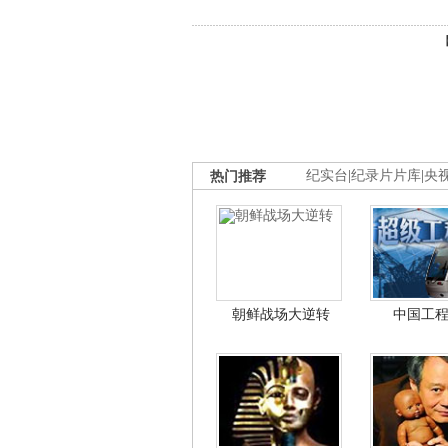
热门推荐
纪实台
|
纪录片片库
|
央
朝鲜战场大逆转
中国工