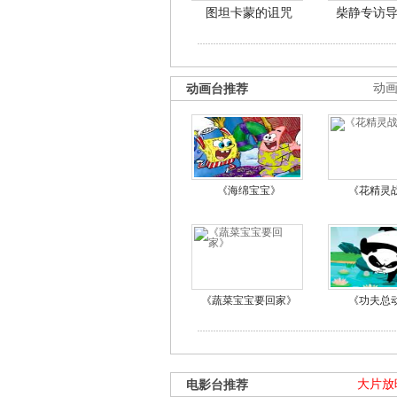
图坦卡蒙的诅咒
柴静专访
动画台推荐
动
《海绵宝宝》
《花精灵
《蔬菜宝宝要回家》
《功夫总
电影台推荐
大片放