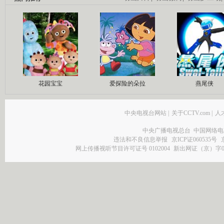
花园宝宝
爱探险的朵拉
燕尾侠
中央电视台网站
|
关于CCTV.com
|
人
中央广播电视总台 中国网络电
违法和不良信息举报
京ICP证060535号
网上传播视听节目许可证号 0102004
新出网证（京）字0