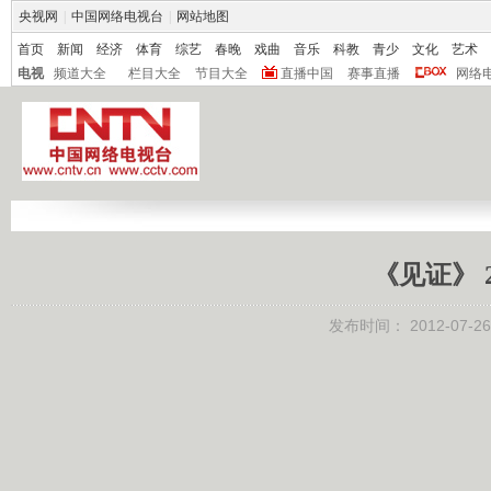
央视网
|
中国网络电视台
|
网站地图
首页
新闻
经济
体育
综艺
春晚
戏曲
音乐
科教
青少
文化
艺术
电视
频道大全
栏目大全
节目大全
直播中国
赛事直播
网络
《见证》 2
发布时间：
2012-07-26