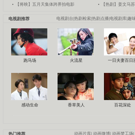
【将映】五月天集体跨界拍电影
【热剧】姜文马苏
电视剧推荐
电视剧台
|
热剧检索
|
热剧点播
|
电视剧库
|
趣
跑马场
火流星
一日夫妻百日
感动生命
香草美人
百花深处
热门推荐
动画片库
|
动画微博
|
动画梦工场