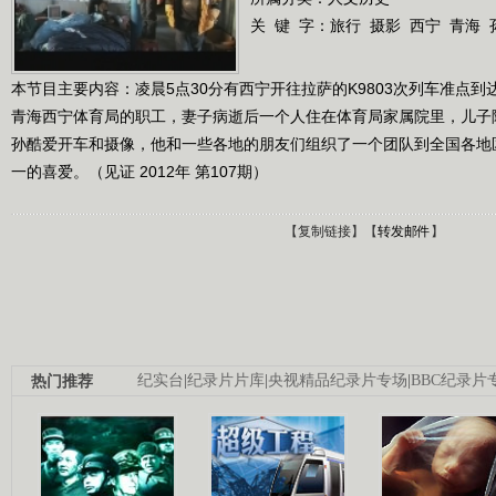
关 键 字：
旅行
摄影
西宁
青海
本节目主要内容：凌晨5点30分有西宁开往拉萨的K9803次列车准点
青海西宁体育局的职工，妻子病逝后一个人住在体育局家属院里，儿子
孙酷爱开车和摄像，他和一些各地的朋友们组织了一个团队到全国各地
一的喜爱。（见证 2012年 第107期）
【
复制链接
】【
转发邮件
】
热门推荐
纪实台
|
纪录片片库
|
央视精品纪录片专场
|
BBC纪录片