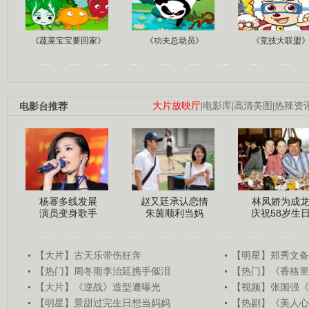
《蔬菜宝宝要回家》
《功夫总动员》
《竞技大联盟
电影台推荐
大片放映厅
|
电影库
|
高清美图
|
热辣资
杨幂多线发展
赵又廷承认恋情
林凤娇为成
演员变身歌手
朱茵顺利当妈
庆祝58岁生
【大片】古天乐带伤狂奔
【明星】郑秀文备
【热门】周冬雨李治廷携手催泪
【热门】《香格里
【大片】《逆战》造型遭曝光
【视频】张国强《
【明星】景甜过完生日想当妈妈
【热剧】《美人心