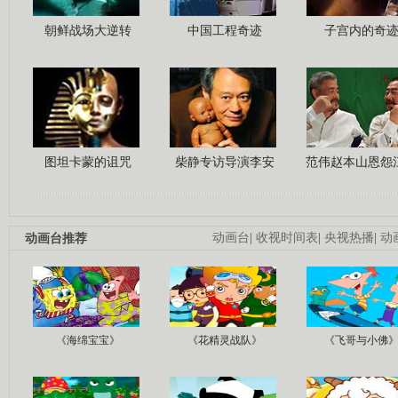
朝鲜战场大逆转
中国工程奇迹
子宫内的奇
图坦卡蒙的诅咒
柴静专访导演李安
范伟赵本山恩怨
动画台推荐
动画台
|
收视时间表
|
央视热播
|
动
《海绵宝宝》
《花精灵战队》
《飞哥与小佛