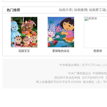
热门推荐
动画片库
|
动画微博
|
动画梦工场
花园宝宝
爱探险的朵拉
燕尾侠
中央电视台网站
|
关于CCTV.com
|
人
中央广播电视总台 中国网络电
违法和不良信息举报
京ICP证060535号
网上传播视听节目许可证号 0102004
新出网证（京）字0