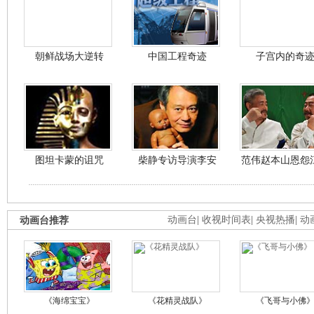
朝鲜战场大逆转
中国工程奇迹
子宫内的奇
图坦卡蒙的诅咒
柴静专访导演李安
范伟赵本山恩怨
动画台推荐
动画台
|
收视时间表
|
央视热播
|
动
《海绵宝宝》
《花精灵战队》
《飞哥与小佛