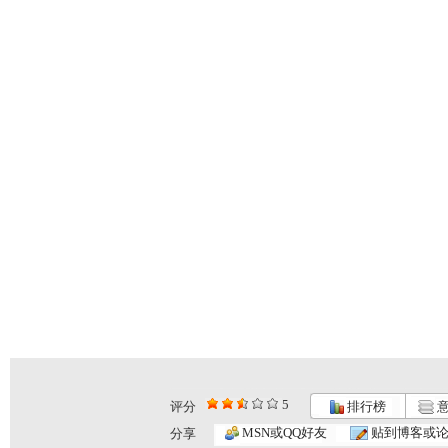
5
评分
排行榜
意
MSN或QQ好友
贴到博客或
分享