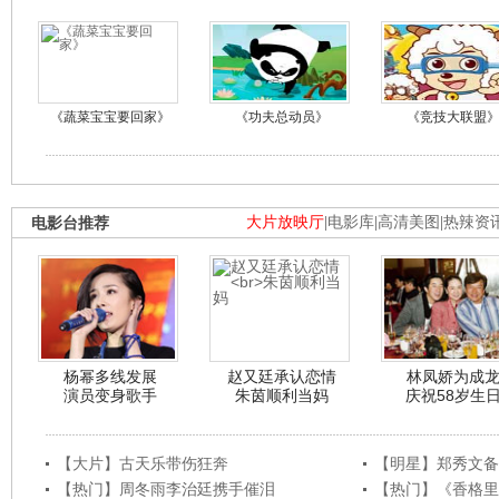
《蔬菜宝宝要回家》
《功夫总动员》
《竞技大联盟
电影台推荐
大片放映厅
|
电影库
|
高清美图
|
热辣资
杨幂多线发展
赵又廷承认恋情
林凤娇为成
演员变身歌手
朱茵顺利当妈
庆祝58岁生
【大片】古天乐带伤狂奔
【明星】郑秀文备
【热门】周冬雨李治廷携手催泪
【热门】《香格里