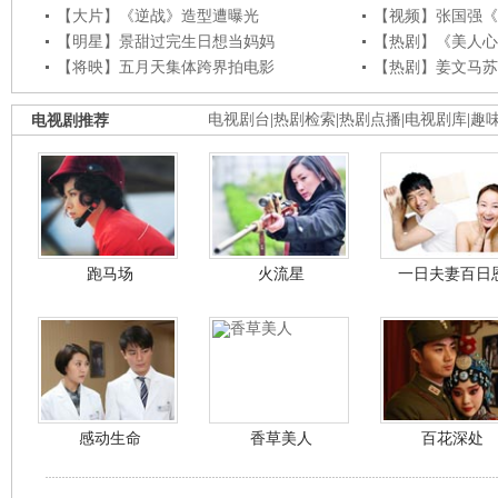
【大片】《逆战》造型遭曝光
【视频】张国强《
【明星】景甜过完生日想当妈妈
【热剧】《美人心
【将映】五月天集体跨界拍电影
【热剧】姜文马苏
电视剧推荐
电视剧台
|
热剧检索
|
热剧点播
|
电视剧库
|
趣
跑马场
火流星
一日夫妻百日
感动生命
香草美人
百花深处