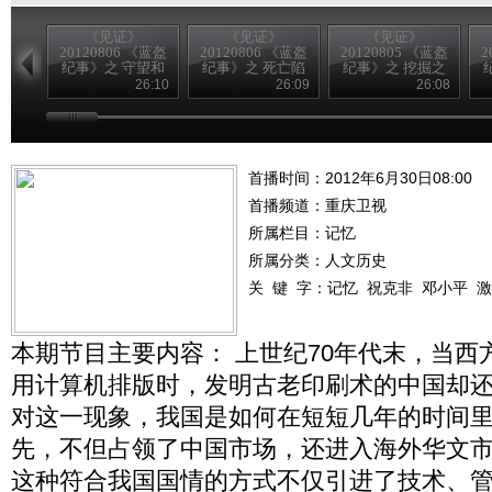
《见证》
《见证》
《见证》
20120806 《蓝盔
20120806 《蓝盔
20120805 《蓝盔
2
纪事》之 守望和
纪事》之 死亡陷
纪事》之 挖掘之
平
阱
战
26:10
26:09
26:08
首播时间：2012年6月30日08:00
首播频道：
重庆卫视
所属栏目：
记忆
所属分类：人文历史
关 键 字：
记忆
祝克非
邓小平
激
本期节目主要内容： 上世纪70年代末，当西
用计算机排版时，发明古老印刷术的中国却
对这一现象，我国是如何在短短几年的时间
先，不但占领了中国市场，还进入海外华文
这种符合我国国情的方式不仅引进了技术、