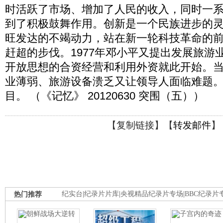
时活跃了市场、增加了人民的收入，同时一
到了积极鼓舞作用。创新是一个民族进步的
旺发达的不竭动力，站在新一轮科技革命的
赶超的步伐。1977年邓小平又提出发展旅游
开放思想的合资经营和利用外资就此开始。
业薄弱、旅游设备溃乏又让领导人面临难题
目。 （《记忆》 20120630 突围（五））
【
复制链接
】【
转发邮件
】
热门推荐
纪实台
|
纪录片片库
|
央视精品纪录片专场
|
BBC纪录片