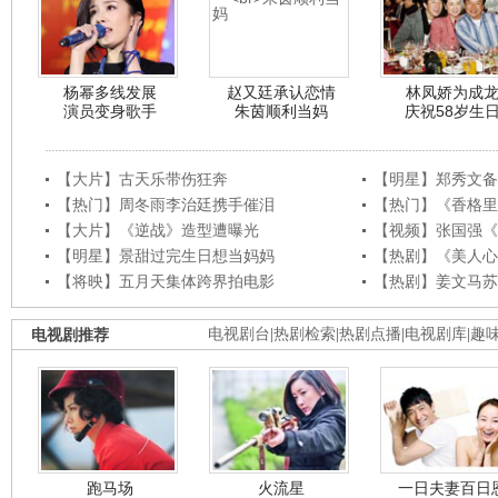
杨幂多线发展
赵又廷承认恋情
林凤娇为成
演员变身歌手
朱茵顺利当妈
庆祝58岁生
【大片】古天乐带伤狂奔
【明星】郑秀文备
【热门】周冬雨李治廷携手催泪
【热门】《香格里
【大片】《逆战》造型遭曝光
【视频】张国强《
【明星】景甜过完生日想当妈妈
【热剧】《美人心
【将映】五月天集体跨界拍电影
【热剧】姜文马苏
电视剧推荐
电视剧台
|
热剧检索
|
热剧点播
|
电视剧库
|
趣
跑马场
火流星
一日夫妻百日