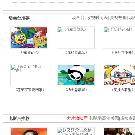
动画台推荐
动画台
|
收视时间表
|
央视热播
|
动
《海绵宝宝》
《花精灵战队》
《飞哥与小佛
《蔬菜宝宝要回家》
《功夫总动员》
《竞技大联盟
电影台推荐
大片放映厅
|
电影库
|
高清美图
|
热辣资