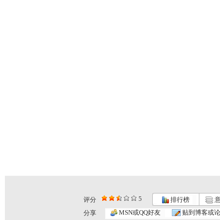
5
评分
排行榜
意
MSN或QQ好友
贴到博客或
分享