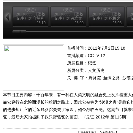
《见证》
《见证》
《见证》
20120806 《蓝盔
20120806 《蓝盔
20120805 《蓝盔
2
纪事》之 守望和
纪事》之 死亡陷
纪事》之 挖掘之
平
阱
战
26:10
26:09
26:08
首播时间：2012年7月2日15:18
首播频道：
CCTV-12
所属栏目：
记忆
所属分类：人文历史
关 键 字：
野骆驼
丝绸之路
沙漠
本节目主要内容：千百年来，有一种在人类文明的融合史上发挥着重大
靠它穿行在危险而漫长的丝绸之路上，因此它被称为“沙漠之舟”是靠它
的进步却让它的近亲野骆驼失去了家园，如今濒临灭绝。这期节目就来
驼，最后大家拍摄到了数只野骆驼的画面。（见证 2012年 第115期）