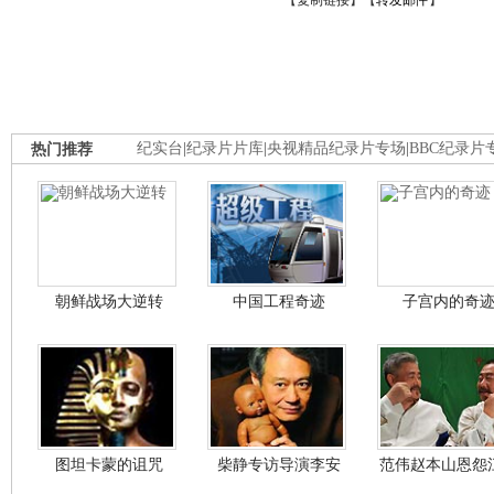
【
复制链接
】【
转发邮件
】
热门推荐
纪实台
|
纪录片片库
|
央视精品纪录片专场
|
BBC纪录片
朝鲜战场大逆转
中国工程奇迹
子宫内的奇
图坦卡蒙的诅咒
柴静专访导演李安
范伟赵本山恩怨