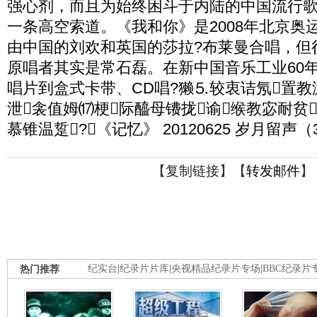
强心剂，而且为始终困斗于内陆的中国流行歌
一条高空索道。《我和你》是2008年北京奥
由中国的刘欢和英国的莎拉?布莱曼合唱，但
原唱者其实是常石磊。在新中国音乐工业60
唱片到盒式卡带、CD唱?獭⒌较衷诘氖置教
泄衾值姆⒄梗际醯母镄拢谕缑教宓耐贫
慕锥温踅?（《记忆》 20120625 岁月留声（
【
复制链接
】【
转发邮件
】
热门推荐
纪实台
|
纪录片片库
|
央视精品纪录片专场
|
BBC纪录片