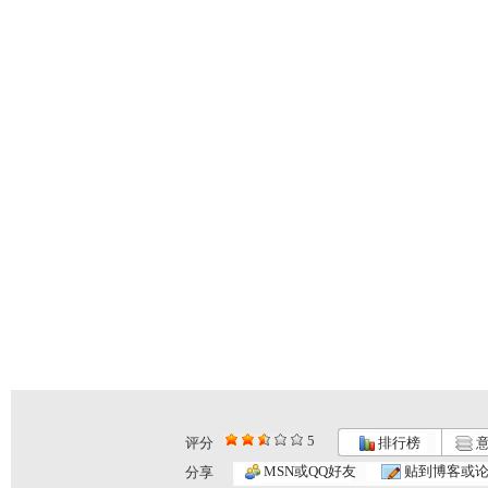
5
评分
排行榜
意
MSN或QQ好友
贴到博客或
分享