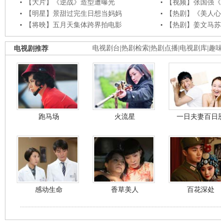
【大片】《逆战》造型遭曝光
【视频】张国强《
【明星】景甜过完生日想当妈妈
【热剧】《美人心
【将映】五月天集体跨界拍电影
【热剧】姜文马苏
电视剧推荐
电视剧台
|
热剧检索
|
热剧点播
|
电视剧库
|
趣
跑马场
火流星
一日夫妻百日
感动生命
香草美人
百花深处