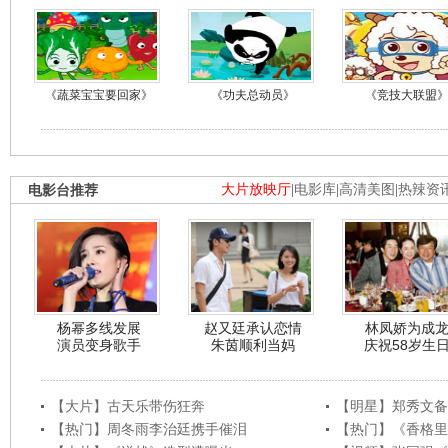
《蔬菜宝宝要回家》
《功夫总动员》
《竞技大联盟
电影台推荐
大片放映厅
|
电影库
|
高清美图
|
热辣资
杨幂多线发展
赵又廷承认恋情
林凤娇为成
演员变身歌手
朱茵顺利当妈
庆祝58岁生
【大片】古天乐带伤狂奔
【明星】郑秀文备
【热门】周冬雨李治廷携手催泪
【热门】《香格里