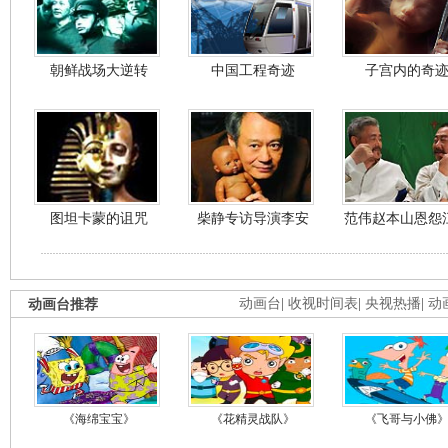
朝鲜战场大逆转
中国工程奇迹
子宫内的奇
图坦卡蒙的诅咒
柴静专访导演李安
范伟赵本山恩怨
动画台推荐
动画台
|
收视时间表
|
央视热播
|
动
《海绵宝宝》
《花精灵战队》
《飞哥与小佛