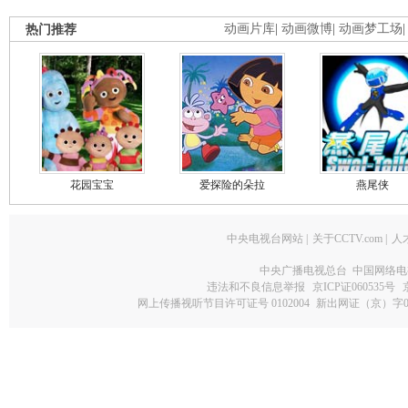
热门推荐
动画片库
|
动画微博
|
动画梦工场
花园宝宝
爱探险的朵拉
燕尾侠
中央电视台网站
|
关于CCTV.com
|
人
中央广播电视总台 中国网络电
违法和不良信息举报
京ICP证060535号
网上传播视听节目许可证号 0102004
新出网证（京）字0