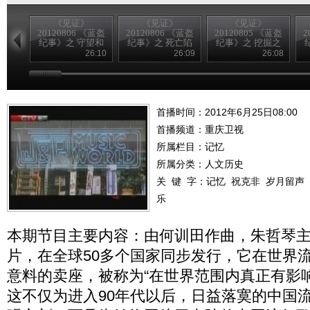
《见证》
《见证》
《见证》
20120806 《蓝盔
20120806 《蓝盔
20120805 《蓝盔
2
纪事》之 守望和
纪事》之 死亡陷
纪事》之 挖掘之
平
阱
战
26:10
26:09
26:08
首播时间：2012年6月25日08:00
首播频道：
重庆卫视
所属栏目：
记忆
所属分类：人文历史
关 键 字：
记忆
祝克非
岁月留声
乐
本期节目主要内容：由何训田作曲，朱哲琴
片，在全球50多个国家同步发行，它在世界
意料的卖座，被称为“在世界范围内真正有影
这不仅为进入90年代以后，日益落寞的中国