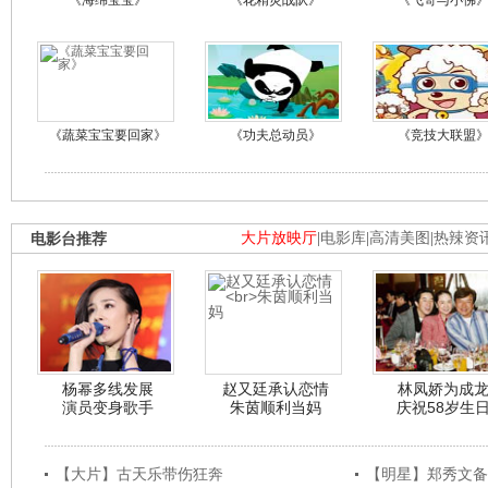
《海绵宝宝》
《花精灵战队》
《飞哥与小佛
《蔬菜宝宝要回家》
《功夫总动员》
《竞技大联盟
电影台推荐
大片放映厅
|
电影库
|
高清美图
|
热辣资
杨幂多线发展
赵又廷承认恋情
林凤娇为成
演员变身歌手
朱茵顺利当妈
庆祝58岁生
【大片】古天乐带伤狂奔
【明星】郑秀文备