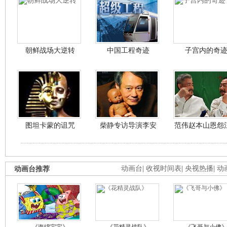
朝鲜战场大逆转
中国工程奇迹
子宫内的奇
图坦卡蒙的诅咒
柴静专访导演李安
范伟赵本山恩怨
动画台推荐
动画台
|
收视时间表
|
央视热播
|
动