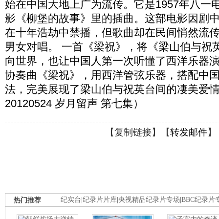
始在中国大地上广为流传。它是1957年八一
影《柳堡的故事》里的插曲。这部电影因剧
在十年浩劫中禁播，但歌曲却在民间悄然流
男女对唱。 一首《梁祝》，将《梁山伯与祝
向世界，也让中国人第一次听懂了西洋乐器
协奏曲《梁祝》，用西洋管弦乐器，搭配中
法，完美展现了梁山伯与祝英台间的凄美爱
20120524 岁月留声 第七集）
【
复制链接
】【
转发邮件
】
热门推荐
纪实台
|
纪录片片库
|
央视精品纪录片专场
|
BBC纪录片