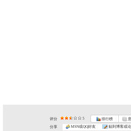
5
评分
排行榜
意
MSN或QQ好友
贴到博客或
分享