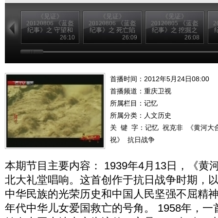
《见证》
《见证》
《见证》
20120806 《蓝盔
20120806 《蓝盔
20120805 《蓝盔
2
纪事》之 守望和
纪事》之 死亡陷
纪事》之 挖掘之
平
阱
战
26:10
26:09
26:08
首播时间：2012年5月24日08:00
首播频道：
重庆卫视
所属栏目：
记忆
所属分类：人文历史
关 键 字：
记忆
祝克非
《黄河大
祝》
抗日战争
本期节目主要内容： 1939年4月13日，《
北大礼堂唱响。这首创作于抗日战争时期，
中华民族的光荣历史和中国人民坚强不屈精
年代中华儿女爱国救亡的号角。 1958年，