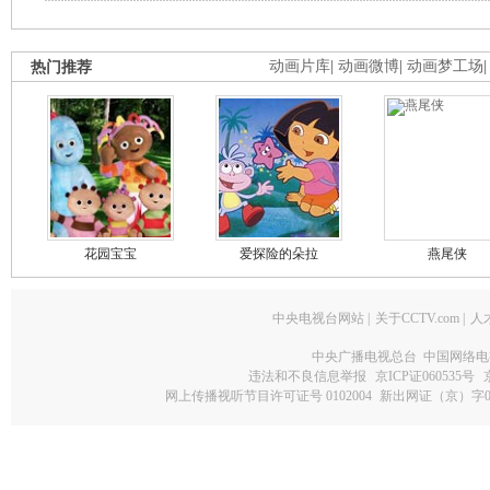
热门推荐
动画片库
|
动画微博
|
动画梦工场
花园宝宝
爱探险的朵拉
燕尾侠
中央电视台网站
|
关于CCTV.com
|
人
中央广播电视总台 中国网络电
违法和不良信息举报
京ICP证060535号
网上传播视听节目许可证号 0102004
新出网证（京）字0