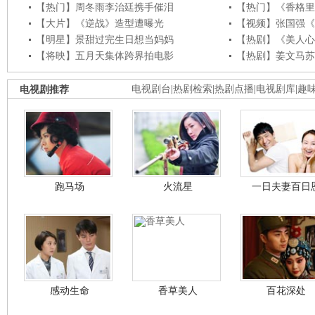
【热门】周冬雨李治廷携手催泪
【热门】《香格里
【大片】《逆战》造型遭曝光
【视频】张国强《
【明星】景甜过完生日想当妈妈
【热剧】《美人心
【将映】五月天集体跨界拍电影
【热剧】姜文马苏
电视剧推荐
电视剧台
|
热剧检索
|
热剧点播
|
电视剧库
|
趣
跑马场
火流星
一日夫妻百日
感动生命
香草美人
百花深处