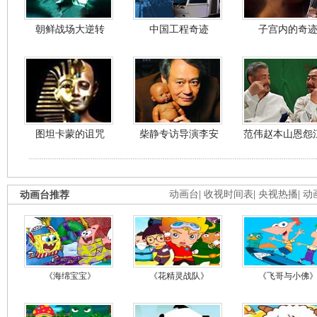
朝鲜战场大逆转
中国工程奇迹
子宫内的奇
图坦卡蒙的诅咒
柴静专访导演李安
范伟赵本山恩怨
动画台推荐
动画台
|
收视时间表
|
央视热播
|
动
《海绵宝宝》
《花精灵战队》
《飞哥与小佛