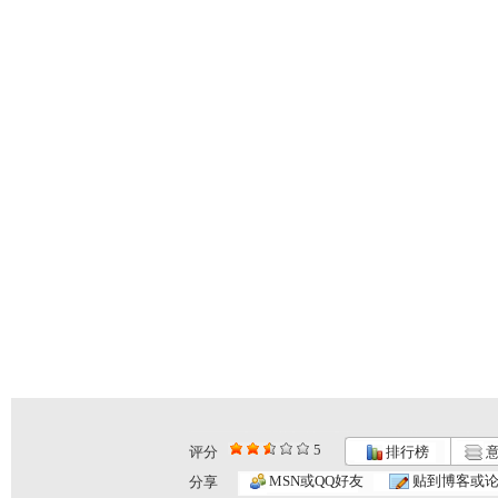
5
评分
排行榜
意
MSN或QQ好友
贴到博客或
分享