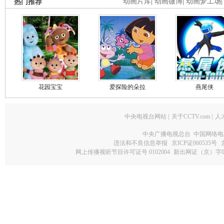
热门推荐
动画片库
|
动画微博
|
动画梦工场
花园宝宝
爱探险的朵拉
燕尾侠
中央电视台网站
|
关于CCTV.com
|
人
中央广播电视总台 中国网络电
违法和不良信息举报
京ICP证060535号
网上传播视听节目许可证号 0102004
新出网证（京）字0