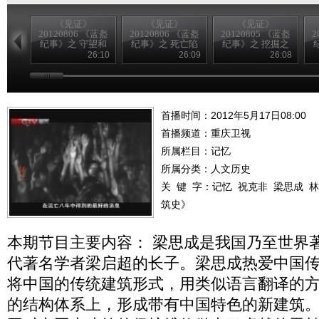
《见证》
《见证》
《见证》
20120806 《蓝盔
20120806 《蓝盔
20120805 《蓝盔
2
纪事》之 守望和
纪事》之 死亡陷
纪事》之 挖掘之
平
阱
战
26:10
26:09
26:08
首播时间：2012年5月17日08:00
首播频道：
重庆卫视
所属栏目：
记忆
所属分类：人文历史
关 键 字：
记忆
祝克非
梁思成
林
筑史》
本期节目主要内容： 梁思成是我国乃至世界
代著名学者梁启超的长子。梁思成热爱中国
将中国的传统建筑形式，用类似语言翻译的
的结构体系上，形成带有中国特色的新建筑