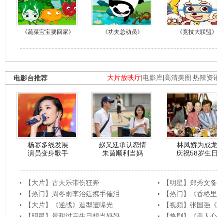
《蔬菜宝宝要回家》
《功夫总动员》
《竞技大联盟
电影台推荐
大片放映厅
|
电影库
|
高清美图
|
热辣资
杨幂多线发展
赵又廷承认恋情
林凤娇为成
演员变身歌手
朱茵顺利当妈
庆祝58岁生
【大片】古天乐带伤狂奔
【明星】郑秀文备
【热门】周冬雨李治廷携手催泪
【热门】《香格里
【大片】《逆战》造型遭曝光
【视频】张国强《
【明星】景甜过完生日想当妈妈
【热剧】《美人心