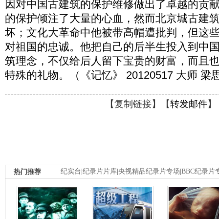
因对中国古建筑的保护维修做出了卓越的贡献
的保护倾注了大量的心血，然而北京城古建
坏；文化大革命中他被带高帽遭批判，但这
对祖国的忠诚。他把自己的后半生投入到中
筑理念，不仅给后人留下宝贵的财富，而且
特殊的礼物。（《记忆》 20120517 大师 
【
复制链接
】【
转发邮件
】
热门推荐
纪实台
|
纪录片片库
|
央视精品纪录片专场
|
BBC纪录片