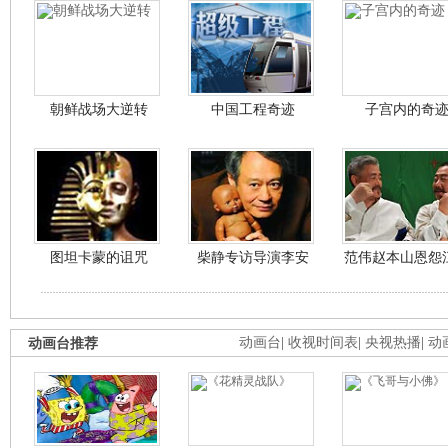
朝鲜战场大逆转
中国工程奇迹
子宫内的奇
图坦卡蒙的诅咒
柴静专访导演李安
范伟赵本山恩怨
动画台推荐
动画台
|
收视时间表
|
央视热播
|
动