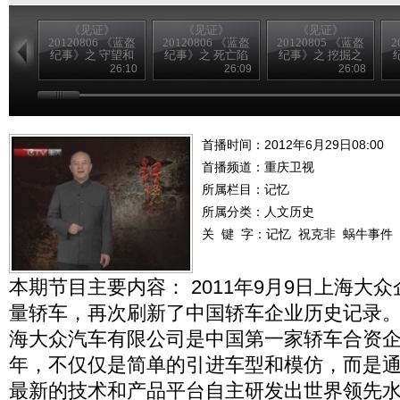
《见证》
《见证》
《见证》
20120806 《蓝盔
20120806 《蓝盔
20120805 《蓝盔
2
纪事》之 守望和
纪事》之 死亡陷
纪事》之 挖掘之
平
阱
战
26:10
26:09
26:08
首播时间：2012年6月29日08:00
首播频道：
重庆卫视
所属栏目：
记忆
所属分类：人文历史
关 键 字：
记忆
祝克非
蜗牛事件
本期节目主要内容： 2011年9月9日上海大众
量轿车，再次刷新了中国轿车企业历史记录。成
海大众汽车有限公司是中国第一家轿车合资企
年，不仅仅是简单的引进车型和模仿，而是
最新的技术和产品平台自主研发出世界领先