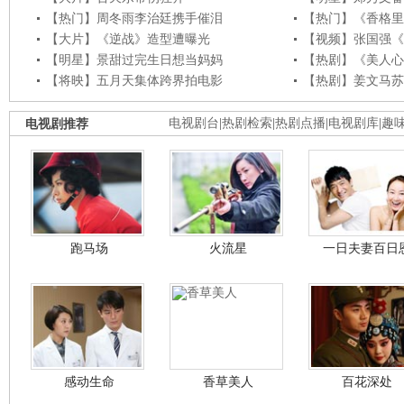
【热门】周冬雨李治廷携手催泪
【热门】《香格里
【大片】《逆战》造型遭曝光
【视频】张国强《
【明星】景甜过完生日想当妈妈
【热剧】《美人心
【将映】五月天集体跨界拍电影
【热剧】姜文马苏
电视剧推荐
电视剧台
|
热剧检索
|
热剧点播
|
电视剧库
|
趣
跑马场
火流星
一日夫妻百日
感动生命
香草美人
百花深处