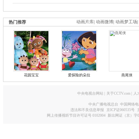
热门推荐
动画片库
|
动画微博
|
动画梦工场
花园宝宝
爱探险的朵拉
燕尾侠
中央电视台网站
|
关于CCTV.com
|
人
中央广播电视总台 中国网络电
违法和不良信息举报
京ICP证060535号
网上传播视听节目许可证号 0102004
新出网证（京）字0