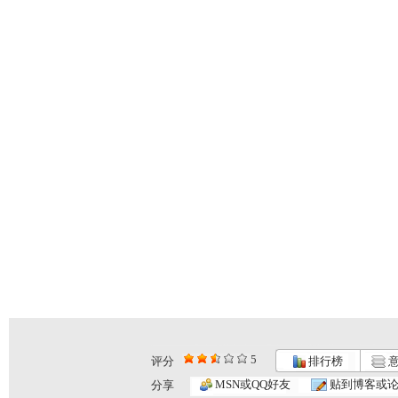
5
评分
排行榜
意
MSN或QQ好友
贴到博客或
分享