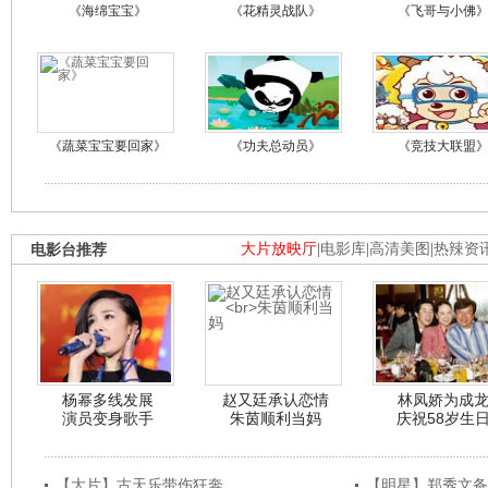
《海绵宝宝》
《花精灵战队》
《飞哥与小佛
《蔬菜宝宝要回家》
《功夫总动员》
《竞技大联盟
电影台推荐
大片放映厅
|
电影库
|
高清美图
|
热辣资
杨幂多线发展
赵又廷承认恋情
林凤娇为成
演员变身歌手
朱茵顺利当妈
庆祝58岁生
【大片】古天乐带伤狂奔
【明星】郑秀文备