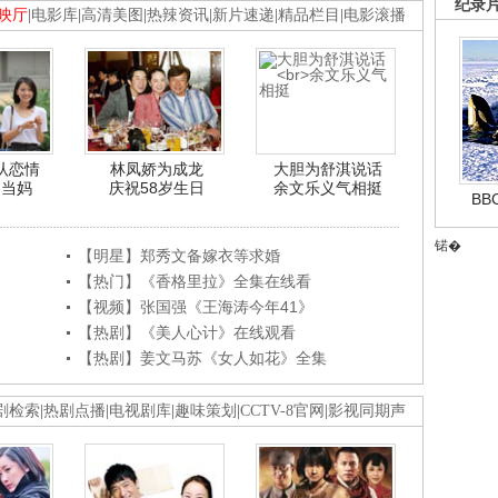
纪录
映厅
|
电影库
|
高清美图
|
热辣资讯
|
新片速递
|
精品栏目
|
电影滚播
认恋情
林凤娇为成龙
大胆为舒淇说话
利当妈
庆祝58岁生日
余文乐义气相挺
B
锘�
【明星】郑秀文备嫁衣等求婚
【热门】《香格里拉》全集在线看
【视频】张国强《王海涛今年41》
【热剧】《美人心计》在线观看
【热剧】姜文马苏《女人如花》全集
剧检索
|
热剧点播
|
电视剧库
|
趣味策划
|
CCTV-8官网
|
影视同期声