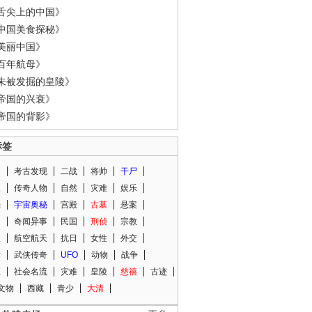
舌尖上的中国》
中国美食探秘》
美丽中国》
百年航母》
未被发掘的皇陵》
帝国的兴衰》
帝国的背影》
标签
闻
考古发现
二战
将帅
干尸
人
传奇人物
自然
灾难
娱乐
光
宇宙奥秘
宫殿
古墓
悬案
知
奇闻异事
民国
刑侦
宗教
程
航空航天
抗日
女性
外交
术
武侠传奇
UFO
动物
战争
星
社会名流
灾难
皇陵
慈禧
古迹
文物
西藏
青少
大清