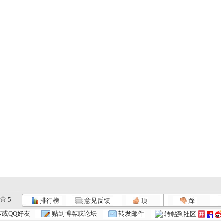
5
排行榜
意见反馈
顶
踩
N或QQ好友
贴到博客或论坛
转发邮件
转帖到社区