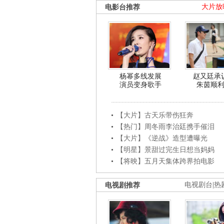
电影台推荐
大片放
杨幂多线发展
赵又廷承
演员变身歌手
朱茵顺
【大片】古天乐带伤狂奔
【热门】周冬雨李治廷携手催泪
【大片】《逆战》造型遭曝光
【明星】景甜过完生日想当妈妈
【将映】五月天集体跨界拍电影
电视剧推荐
电视剧台
|
热