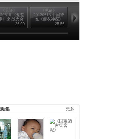
《见证》
《见证》
《见证》
《见证》
120618 《蓝盔
20120618 中国警
20120611 十二邻
20120625 慧
事》之 战火突
魂《便衣神探》
（上）
神捕
袭
26:09
25:56
25:42
26
视频集
更多