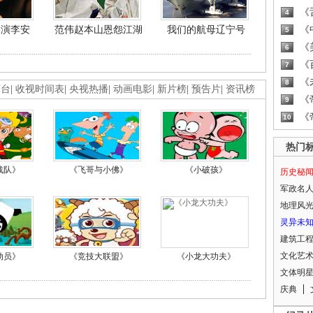
《
4
导演李安
范伟赵本山恩怨江湖
我们的航母辽宁号
《
5
《
6
《
7
《
8
画台
|
收视时间表
|
央视热播
|
动画电影
|
新片榜
|
预告片
|
资讯榜
《
9
《
10
热门
战队》
《飞哥与小佛》
《小破孩》
历史秘
军政名
地理风
灵异未
建筑工
文化艺
动员》
《竞技大联盟》
《小龙大功夫》
文体明
庆典