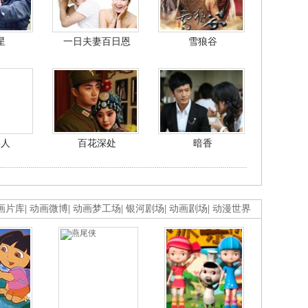
星
一日夫妻百日恩
雪狼谷
美人
百花深处
暗香
画片库
|
动画微博
|
动画梦工场
|
银河剧场
|
动画剧场
|
动漫世界