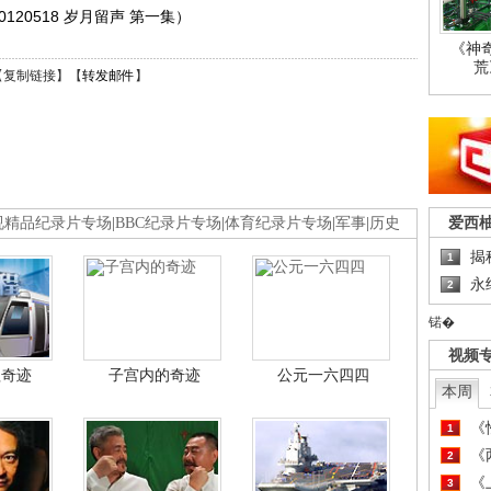
20518 岁月留声 第一集）
《神
荒
【
复制链接
】【
转发邮件
】
爱西
视精品纪录片专场
|
BBC纪录片专场
|
体育纪录片专场
|
军事
|
历史
揭
1
永
2
锘�
视频
程奇迹
子宫内的奇迹
公元一六四四
本周
《
1
《
2
《
3