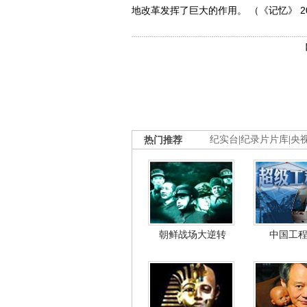
地改革发挥了巨大的作用。 （《记忆》 201
热门推荐
纪实台
|
纪录片片库
|
央
朝鲜战场大逆转
中国工