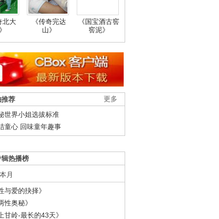
奇北大
《传奇完达
《国宝酒古窖
》
山》
窖泥》
柚推荐
更多
秘世界小姐选拔标准
结童心 回味童年趣事
专辑热播榜
本月
性与爱的抉择》
两性奥秘》
上甘岭-最长的43天》