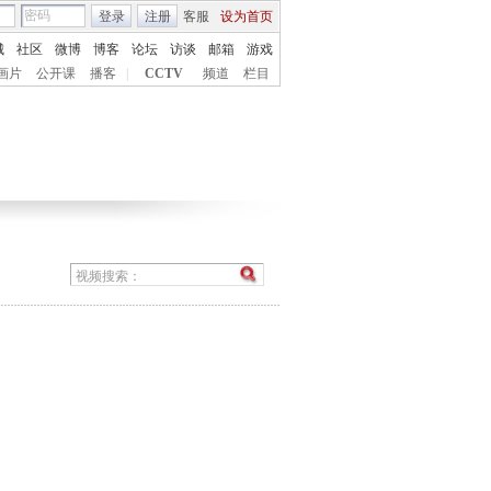
登录
注册
客服
设为首页
城
社区
微博
博客
论坛
访谈
邮箱
游戏
画片
公开课
播客
|
CCTV
频道
栏目