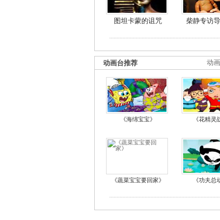
图坦卡蒙的诅咒
柴静专访
动画台推荐
动
《海绵宝宝》
《花精灵
《蔬菜宝宝要回家》
《功夫总