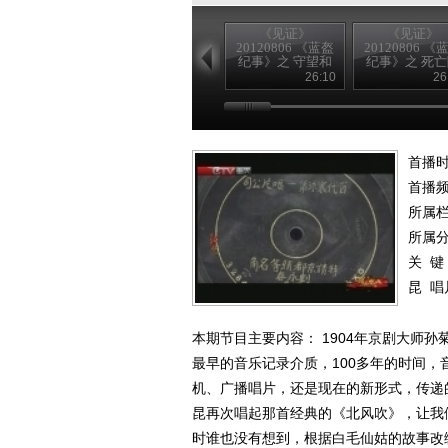
《见证》
《见证》
20120806 《蓝盔
20120806 《
纪事》之 守望和
纪事》之 死
平
阱
26:10
26
首播时
首播
所属
所属
关 键
昆
唱
本期节目主要内容： 1904年京剧大师
最早的音乐记录介质，100多年的时间
机、广播唱片，还是现在的新形式，传递的
昆再次唱起那首经典的《北风吹》，让我
时谁也没有想到，根据白毛仙姑的故事改