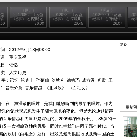
《见证》
《见证》
《见证》
蓝盔
20120805 《蓝盔
20120730 《蓝盔
20120730 《蓝盔
20
亡陷
纪事》之 挖掘之
纪事》之 惊魂时
纪事》之 穿越生
纪
战
刻
死线
:09
26:08
26:45
26:07
锘�
间：2012年5月18日08:00
频道：
重庆卫视
栏目：
记忆
分类：人文历史
 字：
记忆
祝克非
孙菊仙
刘兰芳
德德玛
成方圆
阎肃
王
片
音乐介质
音乐情感
《北风吹》
《白毛女》
孙菊仙在上海灌录的唱片，是我们能够听到的最早的唱片。作为
最新
，音乐的记录形式也发生了翻天覆地的变化。但是无论通过留声
音乐情感和力量都是深远的。2009年的金秋十月，85岁的王
们又一次领略到她的风采，同时也把我们带回了那个时代。当
编的歌剧《白毛女》这样一出戏竟然为根据地以及新中国的土