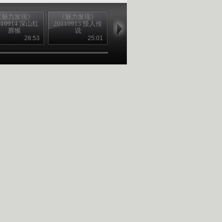
《魅力发现》
《魅力发现》
《魅力发现》
《魅力发现
110914 深山红
20110913 怪人传
20110912 最爱泡
20110908 云
唇猴
说
菜
28:53
25:01
20:30
21