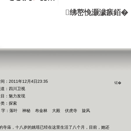
绋嶅悗灏濊瘯銆�
间：2011年12月4日23:35
锘�
频道：
四川卫视
栏目：
魅力发现
分类：探索
 字：
落叶
神秘
布金林
大殿
伏虎寺
旋风
的寺庙，十八岁的姚瑶已经在这里生活了八个月，目前，她还