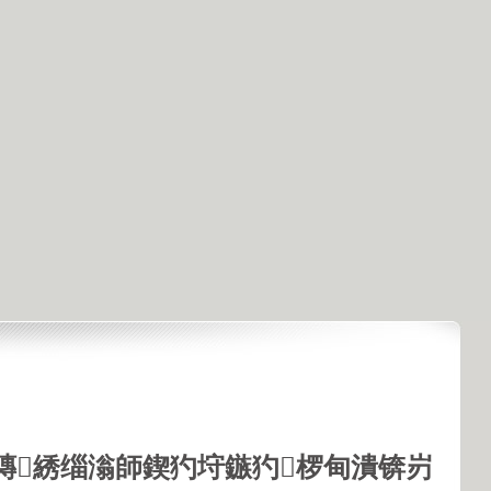
鏄綉缁滃師鍥犳垨鏃犳椤甸潰锛岃