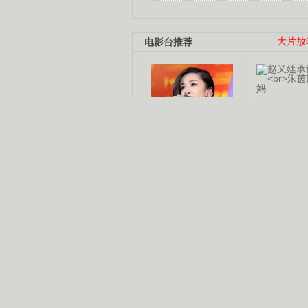
电影台推荐
大片放
杨幂多线发展
赵又廷承
演员变身歌手
朱茵顺
【大片】古天乐带伤狂奔
【热门】周冬雨李治廷携手催泪
【大片】《逆战》造型遭曝光
【明星】景甜过完生日想当妈妈
【将映】五月天集体跨界拍电影
电视剧推荐
电视剧台
|
热