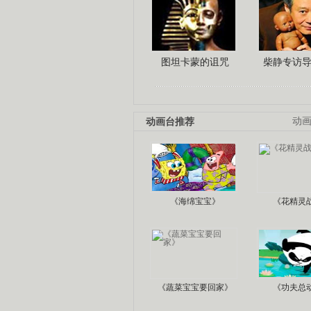
图坦卡蒙的诅咒
柴静专访
动画台推荐
动
《海绵宝宝》
《花精灵
《蔬菜宝宝要回家》
《功夫总