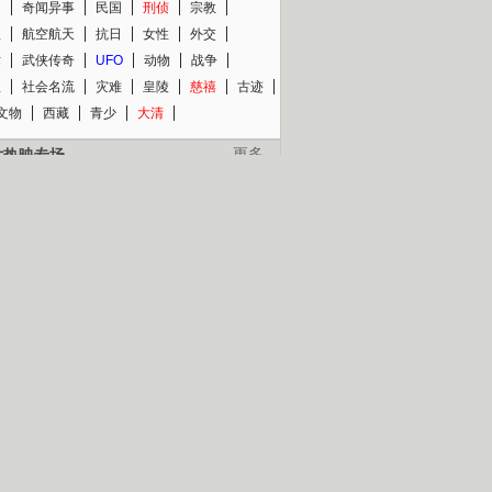
知
奇闻异事
民国
刑侦
宗教
程
航空航天
抗日
女性
外交
术
武侠传奇
UFO
动物
战争
星
社会名流
灾难
皇陵
慈禧
古迹
文物
西藏
青少
大清
片热映专场
更多
BC纪录片专场
央视精品纪录片