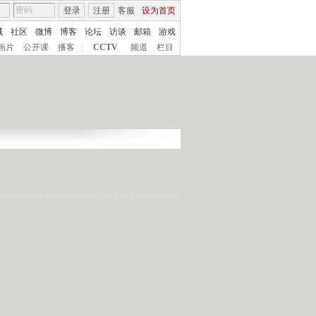
登录
注册
客服
设为首页
城
社区
微博
博客
论坛
访谈
邮箱
游戏
画片
公开课
播客
|
CCTV
频道
栏目