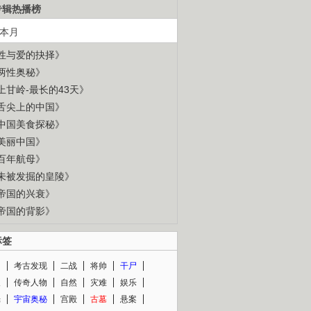
专辑热播榜
本月
性与爱的抉择》
两性奥秘》
上甘岭-最长的43天》
舌尖上的中国》
中国美食探秘》
美丽中国》
百年航母》
未被发掘的皇陵》
帝国的兴衰》
帝国的背影》
标签
闻
考古发现
二战
将帅
干尸
人
传奇人物
自然
灾难
娱乐
光
宇宙奥秘
宫殿
古墓
悬案