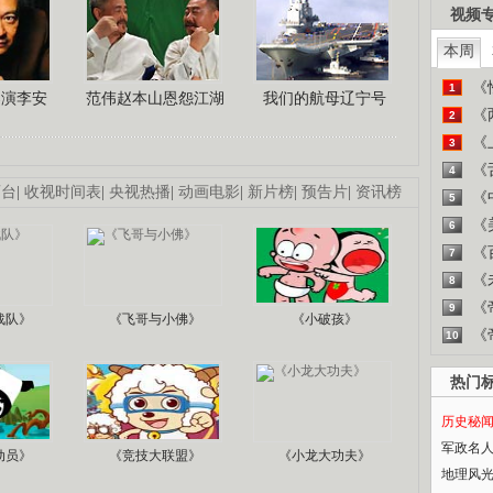
视频
本周
《
1
导演李安
范伟赵本山恩怨江湖
我们的航母辽宁号
《
2
《
3
《
4
画台
|
收视时间表
|
央视热播
|
动画电影
|
新片榜
|
预告片
|
资讯榜
《
5
《
6
《
7
《
8
《
9
战队》
《飞哥与小佛》
《小破孩》
《
10
热门
历史秘
军政名
动员》
《竞技大联盟》
《小龙大功夫》
地理风