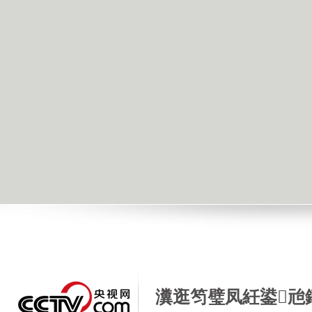
瀵逛笉璧凤紝鍙兘