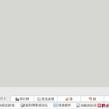
5
排行榜
意见反馈
顶
踩
N或QQ好友
贴到博客或论坛
转发邮件
转帖到社区