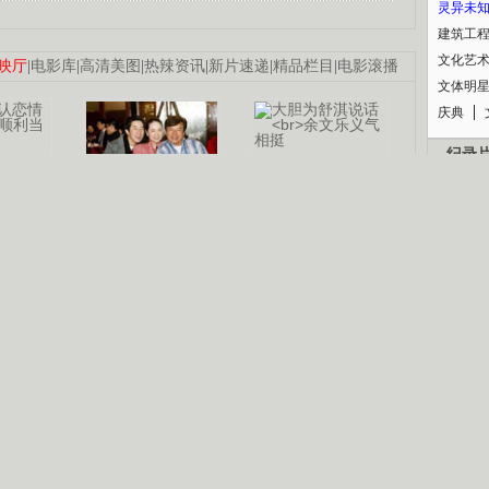
灵异未
建筑工
文化艺
映厅
|
电影库
|
高清美图
|
热辣资讯
|
新片速递
|
精品栏目
|
电影滚播
文体明
庆典
纪录
认恋情
林凤娇为成龙
大胆为舒淇说话
利当妈
庆祝58岁生日
余文乐义气相挺
【明星】郑秀文备嫁衣等求婚
【热门】《香格里拉》全集在线看
B
【视频】张国强《王海涛今年41》
【热剧】《美人心计》在线观看
锘�
【热剧】姜文马苏《女人如花》全集
剧检索
|
热剧点播
|
电视剧库
|
趣味策划
|
CCTV-8官网
|
影视同期声