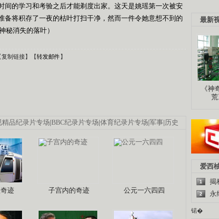
时间的学习和考验之后才能剃度出家。这天是姚瑶第一次被安
准备将积存了一夜的枯叶打扫干净，然而一件令她意想不到的
最新
4 神秘消失的落叶）
【
复制链接
】【
转发邮件
】
《神
荒
视精品纪录片专场
|
BBC纪录片专场
|
体育纪录片专场
|
军事
|
历史
爱西
揭
1
程奇迹
子宫内的奇迹
公元一六四四
永
2
锘�