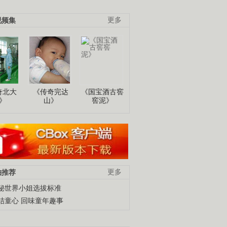
视频集
更多
奇北大
《传奇完达
《国宝酒古窖
》
山》
窖泥》
柚推荐
更多
秘世界小姐选拔标准
结童心 回味童年趣事