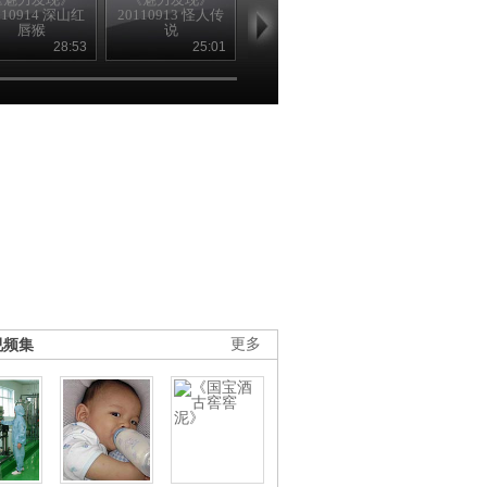
110914 深山红
20110913 怪人传
20110912 最爱泡
20110908 云
唇猴
说
菜
28:53
25:01
20:30
21
视频集
更多