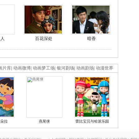
美人
百花深处
暗香
画片库
|
动画微博
|
动画梦工场
|
银河剧场
|
动画剧场
|
动漫世界
的朵拉
燕尾侠
蕾比宝贝与哈派乐园