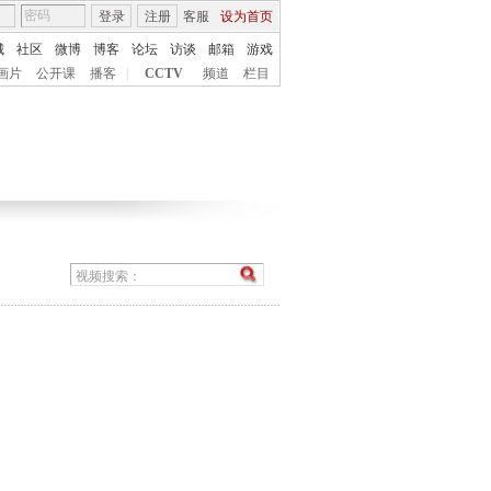
登录
注册
客服
设为首页
城
社区
微博
博客
论坛
访谈
邮箱
游戏
画片
公开课
播客
|
CCTV
频道
栏目