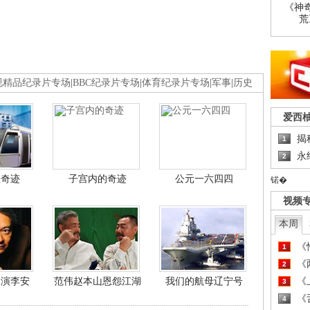
《神
荒
视精品纪录片专场
|
BBC纪录片专场
|
体育纪录片专场
|
军事
|
历史
爱西
揭
1
永
2
程奇迹
子宫内的奇迹
公元一六四四
锘�
视频
本周
《
1
《
2
导演李安
范伟赵本山恩怨江湖
我们的航母辽宁号
《
3
《
4