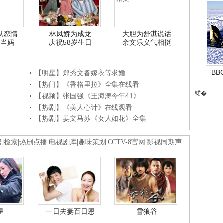
认恋情
林凤娇为成龙
大胆为舒淇说话
利当妈
庆祝58岁生日
余文乐义气相挺
B
【明星】郑秀文备嫁衣等求婚
【热门】《香格里拉》全集在线看
锘�
【视频】张国强《王海涛今年41》
【热剧】《美人心计》在线观看
【热剧】姜文马苏《女人如花》全集
剧检索
|
热剧点播
|
电视剧库
|
趣味策划
|
CCTV-8官网
|
影视同期声
星
一日夫妻百日恩
雪狼谷