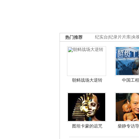
热门推荐
纪实台
|
纪录片片库
|
央
朝鲜战场大逆转
中国工
图坦卡蒙的诅咒
柴静专访