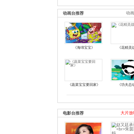
动画台推荐
动
《海绵宝宝》
《花精灵
《蔬菜宝宝要回家》
《功夫总
电影台推荐
大片放