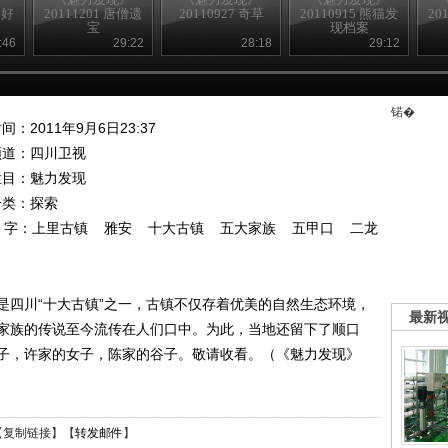
巴好
20111201 唐僧遗
20110927 奇草
20110915 熊猫发
20
宝
现档案
:46
29:22
28:18
29:12
锘�
间：2011年9月6日23:37
频道：
四川卫视
栏目：
魅力发现
分类：探索
 字：
上里古镇
雅安
十大古镇
五大家族
五甲口
二龙
是四川“十大古镇”之一，古镇不仅存着优美的自然生态环境，
最新
家族的传说至今流传在人们口中。为此，当地还留下了顺口
子，许家的女子，陈家的谷子。敬请收看。（《魅力发现》
【
复制链接
】【
转发邮件
】