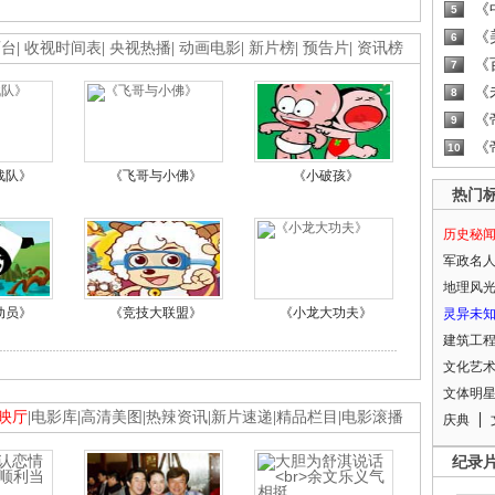
《
5
《
6
画台
|
收视时间表
|
央视热播
|
动画电影
|
新片榜
|
预告片
|
资讯榜
《
7
《
8
《
9
《
10
战队》
《飞哥与小佛》
《小破孩》
热门
历史秘
军政名
地理风
动员》
《竞技大联盟》
《小龙大功夫》
灵异未
建筑工
文化艺
文体明
映厅
|
电影库
|
高清美图
|
热辣资讯
|
新片速递
|
精品栏目
|
电影滚播
庆典
纪录