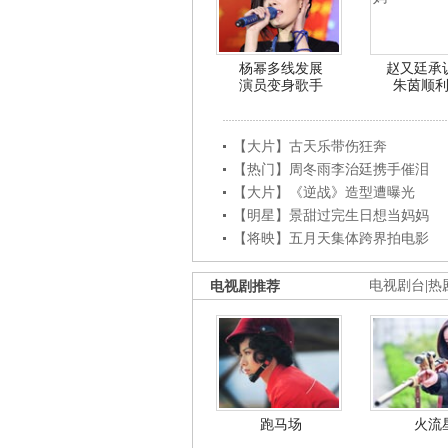
杨幂多线发展
赵又廷承
演员变身歌手
朱茵顺
【大片】古天乐带伤狂奔
【热门】周冬雨李治廷携手催泪
【大片】《逆战》造型遭曝光
【明星】景甜过完生日想当妈妈
【将映】五月天集体跨界拍电影
电视剧推荐
电视剧台
|
热
跑马场
火流