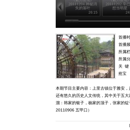
20111204 神秘消
20111202 辛
失的落叶
想当明星
26:15
24
首播时
首播
所属
所属
关 键
抢宝
本期节目主要内容：上里古镇位于雅安，
还有悠久的历史人文传统，其中关于五大
溜：韩家的银子，杨家的顶子，张家的锭
20110906 五甲口）