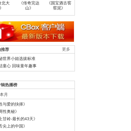
奇北大
《传奇完达
《国宝酒古窖
》
山》
窖泥》
柚推荐
更多
秘世界小姐选拔标准
结童心 回味童年趣事
专辑热播榜
本月
性与爱的抉择》
两性奥秘》
上甘岭-最长的43天》
舌尖上的中国》