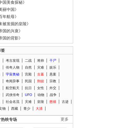
中国美食探秘》
美丽中国》
百年航母》
未被发掘的皇陵》
帝国的兴衰》
帝国的背影》
标签
闻
考古发现
二战
将帅
干尸
人
传奇人物
自然
灾难
娱乐
光
宇宙奥秘
宫殿
古墓
悬案
知
奇闻异事
民国
刑侦
宗教
程
航空航天
抗日
女性
外交
术
武侠传奇
UFO
动物
战争
星
社会名流
灾难
皇陵
慈禧
古迹
文物
西藏
青少
大清
片热映专场
更多