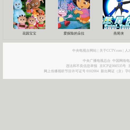
花园宝宝
爱探险的朵拉
燕尾侠
中央电视台网站
|
关于CCTV.com
|
人
中央广播电视总台 中国网络电
违法和不良信息举报
京ICP证060535号
网上传播视听节目许可证号 0102004
新出网证（京）字0