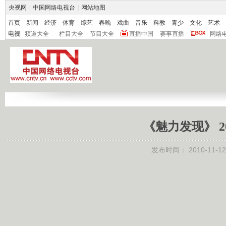
央视网
|
中国网络电视台
|
网站地图
首页
新闻
经济
体育
综艺
春晚
戏曲
音乐
科教
青少
文化
艺术
电视
频道大全
栏目大全
节目大全
直播中国
赛事直播
网络
《魅力发现》 20
发布时间：
2010-11-12