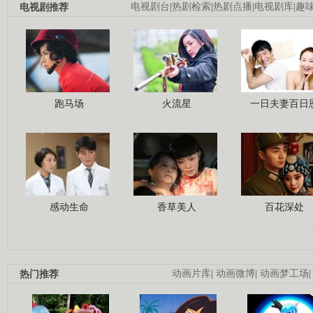
电视剧推荐
电视剧台
|
热剧检索
|
热剧点播
|
电视剧库
|
趣
跑马场
火流星
一日夫妻百日
感动生命
香草美人
百花深处
热门推荐
动画片库
|
动画微博
|
动画梦工场