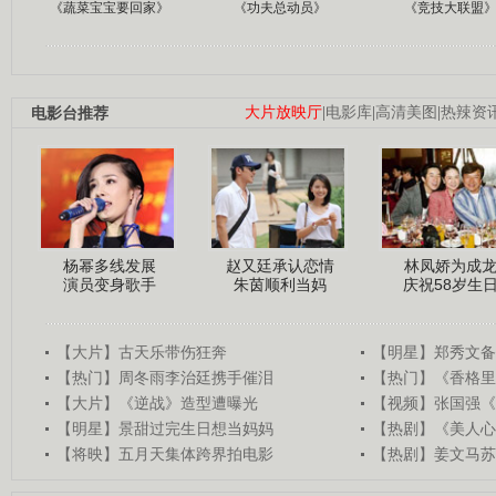
《蔬菜宝宝要回家》
《功夫总动员》
《竞技大联盟
电影台推荐
大片放映厅
|
电影库
|
高清美图
|
热辣资
杨幂多线发展
赵又廷承认恋情
林凤娇为成
演员变身歌手
朱茵顺利当妈
庆祝58岁生
【大片】古天乐带伤狂奔
【明星】郑秀文备
【热门】周冬雨李治廷携手催泪
【热门】《香格里
【大片】《逆战》造型遭曝光
【视频】张国强《
【明星】景甜过完生日想当妈妈
【热剧】《美人心
【将映】五月天集体跨界拍电影
【热剧】姜文马苏