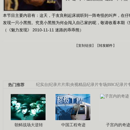
本节目主要内容有：这天，于友良刚起床就听到一阵奇怪的叫声，在仔
发现一只小黑熊。究竟小黑熊为何会闯入自己家的呢，敬请收看本期《
（《魅力发现》 2010-11-11 迷路的乖乖熊）
【
复制链接
】【
转发邮件
】
热门推荐
纪实台
|
纪录片片库
|
央视精品纪录片专场
|
BBC纪录片
朝鲜战场大逆转
中国工程奇迹
子宫内的奇