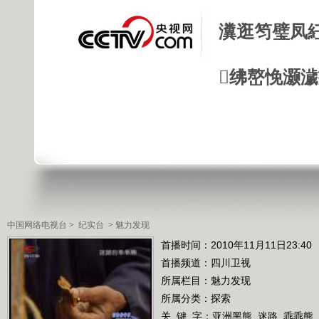
瀵逛笉璧凤
绋嶅悗灏
中国网络电视台
>
纪实台
>
魅力发现
首播时间：2010年11月11日23:40
首播频道：
四川卫视
所属栏目：
魅力发现
所属分类：探索
关 键 字：
亚洲黑熊
迷路
乖乖熊