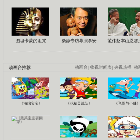
图坦卡蒙的诅咒
柴静专访导演李安
范伟赵本山恩怨
动画台推荐
动画台
|
收视时间表
|
央视热播
|
动
《海绵宝宝》
《花精灵战队》
《飞哥与小佛