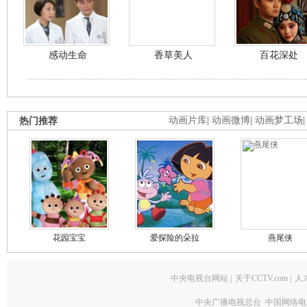
感动生命
香草美人
百花深处
热门推荐
动画片库
|
动画微博
|
动画梦工场
花园宝宝
爱探险的朵拉
燕尾侠
中央电视台网站
|
关于CCTV.com
|
人
中央广播电视总台 中国网络电