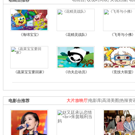
动画台推荐
《海绵宝宝》
《花精灵战队》
《飞哥与小佛
《蔬菜宝宝要回家》
《功夫总动员》
《竞技大联盟
电影台推荐
大片放映厅
|
电影库
|
高清美图
|
热辣资