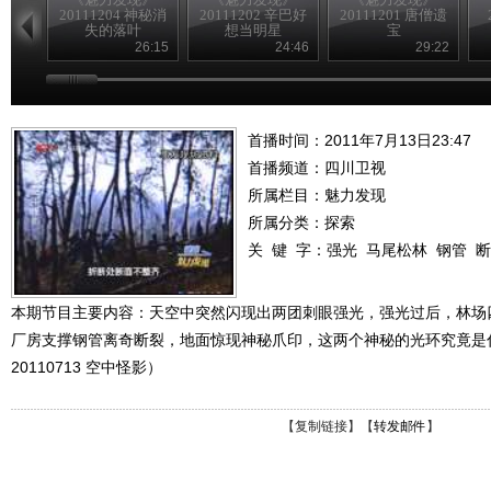
20111204 神秘消
20111202 辛巴好
20111201 唐僧遗
失的落叶
想当明星
宝
26:15
24:46
29:22
首播时间：2011年7月13日23:47
首播频道：
四川卫视
所属栏目：
魅力发现
所属分类：探索
关 键 字：
强光
马尾松林
钢管
断
本期节目主要内容：天空中突然闪现出两团刺眼强光，强光过后，林场
厂房支撑钢管离奇断裂，地面惊现神秘爪印，这两个神秘的光环究竟是
20110713 空中怪影）
【
复制链接
】【
转发邮件
】