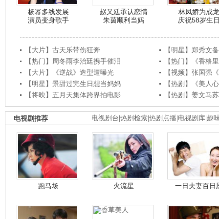
杨幂多线发展
赵又廷承认恋情
林凤娇为成
演员变身歌手
朱茵顺利当妈
庆祝58岁生
【大片】古天乐带伤狂奔
【明星】郑秀文备
【热门】周冬雨李治廷携手催泪
【热门】《香格里
【大片】《逆战》造型遭曝光
【视频】张国强《
【明星】景甜过完生日想当妈妈
【热剧】《美人心
【将映】五月天集体跨界拍电影
【热剧】姜文马苏
电视剧推荐
电视剧台
|
热剧检索
|
热剧点播
|
电视剧库
|
趣
跑马场
火流星
一日夫妻百日