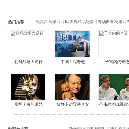
热门推荐
纪实台
|
纪录片片库
|
央视精品纪录片专场
|
BBC纪录片
朝鲜战场大逆转
中国工程奇迹
子宫内的奇
图坦卡蒙的诅咒
柴静专访导演李安
范伟赵本山恩怨
动画台
|
收视时间表
|
央视热播
|
动