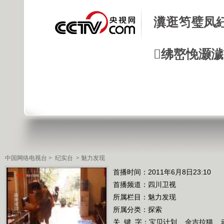
瀵逛笉璧凤
绋嶅悗灏
中国网络电视台
>
纪实台
>
魅力发现
首播时间：2011年6月8日23:10
首播频道：
四川卫视
所属栏目：
魅力发现
所属分类：探索
关 键 字：
宝贝计划
金吉拉猫