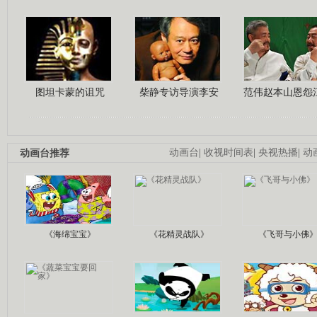
图坦卡蒙的诅咒
柴静专访导演李安
范伟赵本山恩怨
动画台推荐
动画台
|
收视时间表
|
央视热播
|
动
《海绵宝宝》
《花精灵战队》
《飞哥与小佛