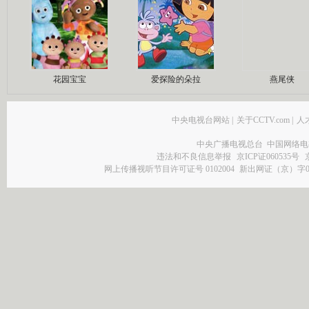
花园宝宝
爱探险的朵拉
燕尾侠
中央电视台网站
|
关于CCTV.com
|
人
中央广播电视总台 中国网络电
违法和不良信息举报
京ICP证060535号
网上传播视听节目许可证号 0102004
新出网证（京）字0