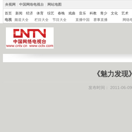
央视网
|
中国网络电视台
|
网站地图
首页
新闻
经济
体育
综艺
春晚
戏曲
音乐
科教
青少
文化
艺术
电视
频道大全
栏目大全
节目大全
直播中国
赛事直播
网络
《魅力发现》 
发布时间：
2011-06-09