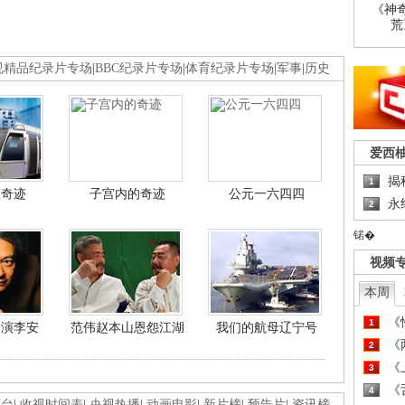
《神
荒
视精品纪录片专场
|
BBC纪录片专场
|
体育纪录片专场
|
军事
|
历史
爱西
揭
1
程奇迹
子宫内的奇迹
公元一六四四
永
2
锘�
视频
本周
《
1
导演李安
范伟赵本山恩怨江湖
我们的航母辽宁号
《
2
《
3
《
4
画台
|
收视时间表
|
央视热播
|
动画电影
|
新片榜
|
预告片
|
资讯榜