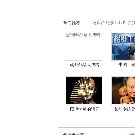
热门推荐
纪实台
|
纪录片片库
|
央
朝鲜战场大逆转
中国工
图坦卡蒙的诅咒
柴静专访
动