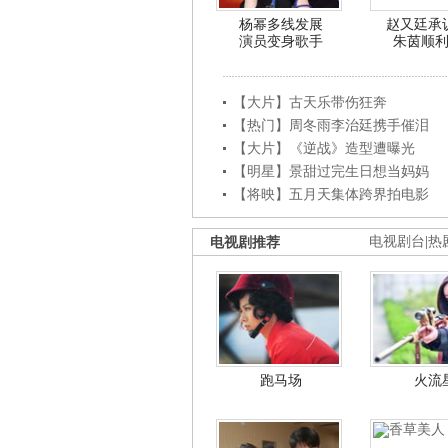
杨幂多线发展
赵又廷承
演员变身歌手
朱茵顺
【大片】古天乐带伤狂奔
【热门】周冬雨李治廷携手催泪
【大片】《逆战》造型遭曝光
【明星】景甜过完生日想当妈妈
【将映】五月天集体跨界拍电影
电视剧推荐
电视剧台
|
热
跑马场
火流