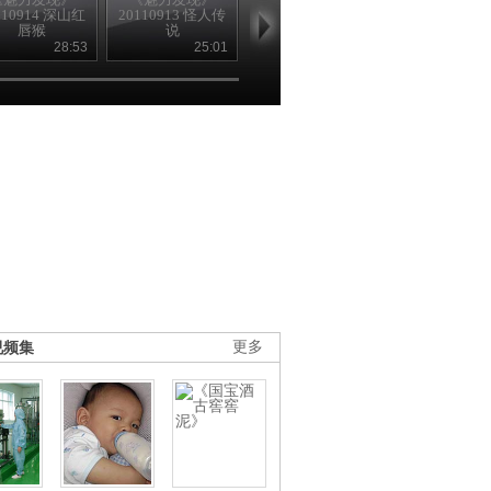
110914 深山红
20110913 怪人传
20110912 最爱泡
20110908 云
唇猴
说
菜
28:53
25:01
20:30
21
视频集
更多