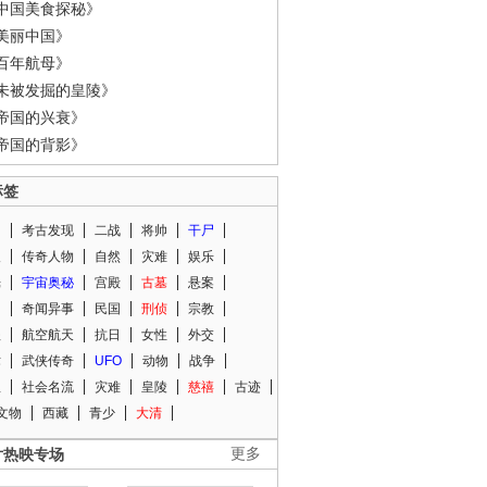
中国美食探秘》
美丽中国》
百年航母》
未被发掘的皇陵》
帝国的兴衰》
帝国的背影》
标签
闻
考古发现
二战
将帅
干尸
人
传奇人物
自然
灾难
娱乐
光
宇宙奥秘
宫殿
古墓
悬案
知
奇闻异事
民国
刑侦
宗教
程
航空航天
抗日
女性
外交
术
武侠传奇
UFO
动物
战争
星
社会名流
灾难
皇陵
慈禧
古迹
文物
西藏
青少
大清
片热映专场
更多