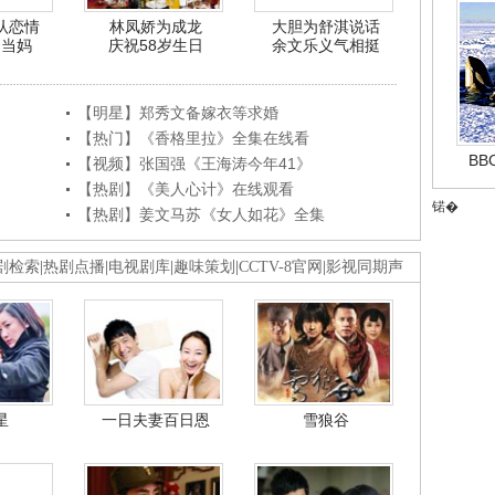
认恋情
林凤娇为成龙
大胆为舒淇说话
利当妈
庆祝58岁生日
余文乐义气相挺
【明星】郑秀文备嫁衣等求婚
【热门】《香格里拉》全集在线看
B
【视频】张国强《王海涛今年41》
【热剧】《美人心计》在线观看
锘�
【热剧】姜文马苏《女人如花》全集
剧检索
|
热剧点播
|
电视剧库
|
趣味策划
|
CCTV-8官网
|
影视同期声
星
一日夫妻百日恩
雪狼谷