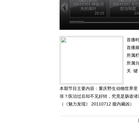
20111204 神秘消
20111202 辛
失的落叶
想当明星
26:15
24
首播时
首播
所属
所属
关 键
本期节目主要内容：重庆野生动物世界里
张？医治过后却不见好转，究竟是肠道堵
（《魅力发现》 20110712 腹内藏凶）