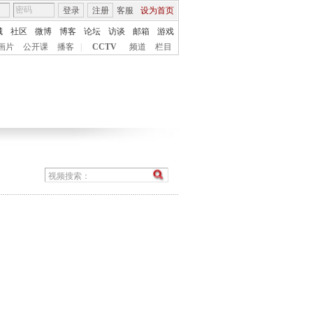
登录
注册
客服
设为首页
城
社区
微博
博客
论坛
访谈
邮箱
游戏
画片
公开课
播客
|
CCTV
频道
栏目