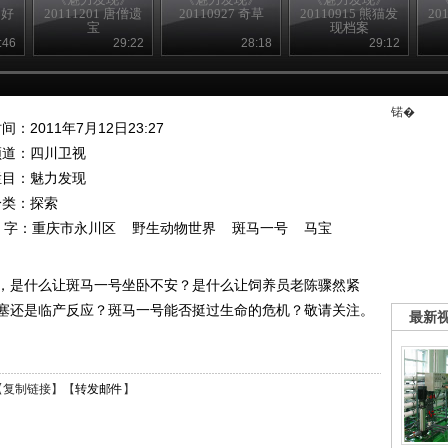
巴好
20111201 唐僧遗
20110927 奇草
20110915 熊猫发
20
宝
现档案
:46
29:22
28:18
29:12
锘�
间：2011年7月12日23:27
频道：
四川卫视
栏目：
魅力发现
分类：探索
 字：
重庆市永川区
野生动物世界
斑马一号
马宝
，是什么让斑马一号坐卧不安？是什么让饲养员老陈骤然紧
塞还是临产反应？斑马一号能否挺过生命的危机？敬请关注。
最新
【
复制链接
】【
转发邮件
】