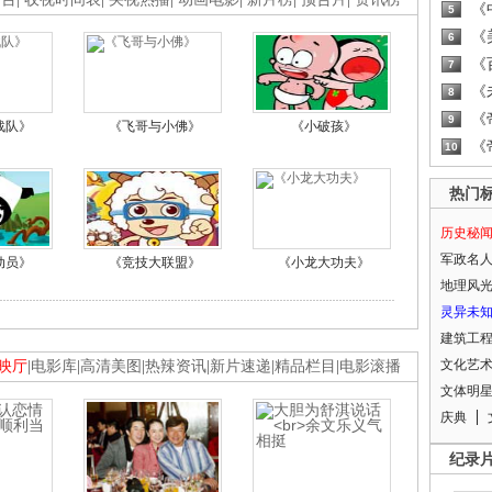
《
5
《
6
《
7
《
8
《
9
战队》
《飞哥与小佛》
《小破孩》
《
10
热门
历史秘
军政名
动员》
《竞技大联盟》
《小龙大功夫》
地理风
灵异未
建筑工
文化艺
映厅
|
电影库
|
高清美图
|
热辣资讯
|
新片速递
|
精品栏目
|
电影滚播
文体明
庆典
纪录