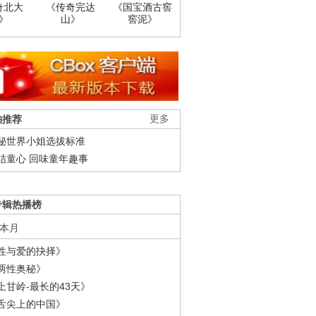
奇北大
《传奇完达
《国宝酒古窖
》
山》
窖泥》
柚推荐
更多
秘世界小姐选拔标准
结童心 回味童年趣事
专辑热播榜
本月
性与爱的抉择》
两性奥秘》
上甘岭-最长的43天》
舌尖上的中国》