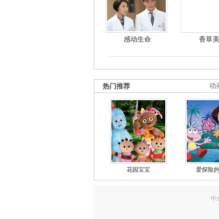
感动生命
香草
热门推荐
动
花园宝宝
爱探险
中