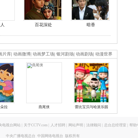
美人
百花深处
暗香
画片库
|
动画微博
|
动画梦工场
|
银河剧场
|
动画剧场
|
动漫世界
的朵拉
燕尾侠
蕾比宝贝与哈派乐园
央电视台网站
|
关于CCTV.com
|
人才招聘
|
网站声明
|
法律顾问
|
总台总经理室
|
帮助
中央广播电视总台 中国网络电视台 版权所有