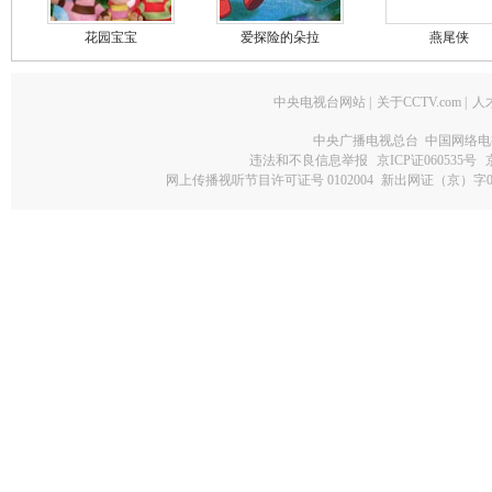
花园宝宝
爱探险的朵拉
燕尾侠
中央电视台网站
|
关于CCTV.com
|
人
中央广播电视总台 中国网络电
违法和不良信息举报
京ICP证060535号
网上传播视听节目许可证号 0102004
新出网证（京）字0