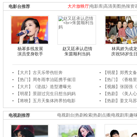
电影台推荐
大片放映厅
|
电影库
|
高清美图
|
热辣资
杨幂多线发展
赵又廷承认恋情
林凤娇为成
演员变身歌手
朱茵顺利当妈
庆祝58岁生
【大片】古天乐带伤狂奔
【明星】郑秀文备
【热门】周冬雨李治廷携手催泪
【热门】《香格里
【大片】《逆战》造型遭曝光
【视频】张国强《
【明星】景甜过完生日想当妈妈
【热剧】《美人心
【将映】五月天集体跨界拍电影
【热剧】姜文马苏
电视剧推荐
电视剧台
|
热剧检索
|
热剧点播
|
电视剧库
|
趣