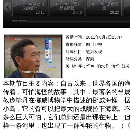
20111204 神秘消
20111202 辛巴好
20111201 唐僧遗
失的落叶
想当明星
宝
26:15
24:46
29:22
首播时间：2011年6月7日23:47
首播频道：
四川卫视
所属栏目：
魅力发现
所属分类：探索
关 键 字：
怪鱼
响水县
海怪
江苏
本期节目主要内容：自古以来，世界各国的
传着，可怕海怪的故事，其中，最著名的当属1
教庞毕丹在挪威博物学中描述的挪威海怪，
小岛，它的臂可以把最大的战舰拉下海底。
多么巨大可怕，它们总归还是出现在海上，
样一条河里，也出现了一群神秘的生物。（