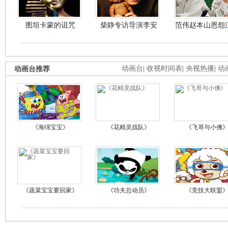
图坦卡蒙的诅咒
柴静专访导演李安
范伟赵本山恩怨
动画台推荐
动画台
|
收视时间表
|
央视热播
|
动
《海绵宝宝》
《花精灵战队》
《飞哥与小佛
《蔬菜宝宝要回家》
《功夫总动员》
《竞技大联盟