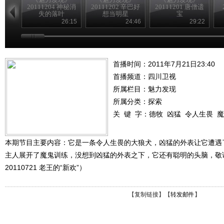
20111204 神秘消
20111202 辛巴好
20111201 唐僧遗
失的落叶
想当明星
宝
26:15
24:46
29:22
首播时间：2011年7月21日23:40
首播频道：
四川卫视
所属栏目：
魅力发现
所属分类：探索
关 键 字：
德牧
凶猛
令人生畏
魔
本期节目主要内容：它是一条令人生畏的大狼犬，凶猛的外表让它遭遇
主人展开了魔鬼训练，没想到凶猛的外表之下，它还有聪明的头脑，敬
20110721 老王的“新欢”）
【
复制链接
】【
转发邮件
】