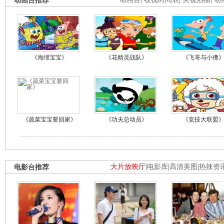
动画台推荐
《海绵宝宝》
《花精灵战队》
《飞哥与小佛
《蔬菜宝宝要回家》
《功夫总动员》
《竞技大联盟
电影台推荐
大片放映厅
|
电影库
|
高清美图
|
热辣资