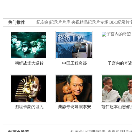
热门推荐
纪实台
|
纪录片片库
|
央视精品纪录片专场
|
BBC纪录片
朝鲜战场大逆转
中国工程奇迹
子宫内的奇
图坦卡蒙的诅咒
柴静专访导演李安
范伟赵本山恩怨
动画台
|
收视时间表
|
央视热播
|
动