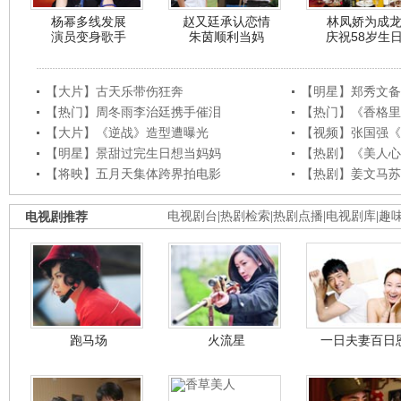
杨幂多线发展
赵又廷承认恋情
林凤娇为成
演员变身歌手
朱茵顺利当妈
庆祝58岁生
【大片】古天乐带伤狂奔
【明星】郑秀文备
【热门】周冬雨李治廷携手催泪
【热门】《香格里
【大片】《逆战》造型遭曝光
【视频】张国强《
【明星】景甜过完生日想当妈妈
【热剧】《美人心
【将映】五月天集体跨界拍电影
【热剧】姜文马苏
电视剧推荐
电视剧台
|
热剧检索
|
热剧点播
|
电视剧库
|
趣
跑马场
火流星
一日夫妻百日