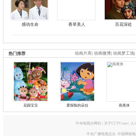
感动生命
香草美人
百花深处
热门推荐
动画片库
|
动画微博
|
动画梦工场
花园宝宝
爱探险的朵拉
燕尾侠
中央电视台网站
|
关于CCTV.com
|
人
中央广播电视总台 中国网络电