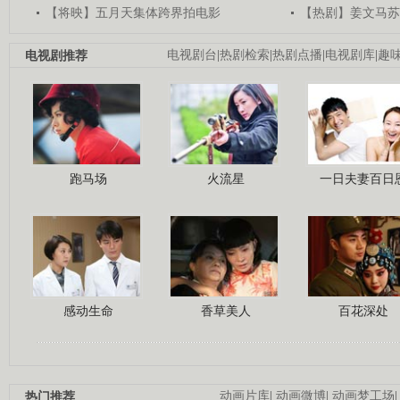
【将映】五月天集体跨界拍电影
【热剧】姜文马苏
电视剧推荐
电视剧台
|
热剧检索
|
热剧点播
|
电视剧库
|
趣
跑马场
火流星
一日夫妻百日
感动生命
香草美人
百花深处
热门推荐
动画片库
|
动画微博
|
动画梦工场