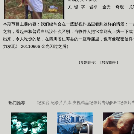
关 键 字：
岩壁
金光
奇观
龙
本期节目主要内容：我们经常会在一些影视作品里看到这样的情景：一
之前，看起来和普通白纸没什么区别，当收件人把它拿到火上烤一下或
出来，令人吃惊的是，在四川省仁寿县的一座寺庙里，也有像秘密信件
力发现》 20110606 金光闪过之后）
【
复制链接
】【
转发邮件
】
热门推荐
纪实台
|
纪录片片库
|
央视精品纪录片专场
|
BBC纪录片