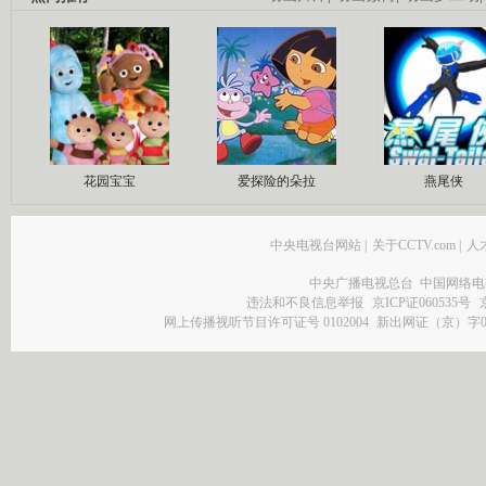
花园宝宝
爱探险的朵拉
燕尾侠
中央电视台网站
|
关于CCTV.com
|
人
中央广播电视总台 中国网络电
违法和不良信息举报
京ICP证060535号
网上传播视听节目许可证号 0102004
新出网证（京）字0