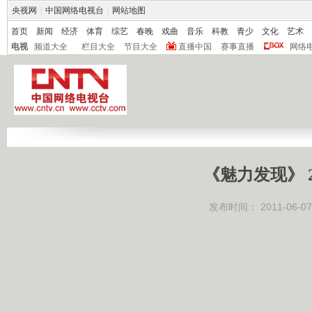
央视网
|
中国网络电视台
|
网站地图
首页
新闻
经济
体育
综艺
春晚
戏曲
音乐
科教
青少
文化
艺术
电视
频道大全
栏目大全
节目大全
直播中国
赛事直播
网络
《魅力发现》 2
发布时间：
2011-06-07