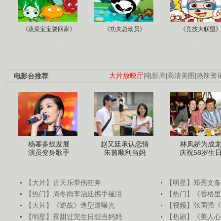
《蔬菜宝宝要回家》
《功夫总动员》
《竞技大联盟
电影台推荐
大片放映厅
|
电影库
|
高清美图
|
热辣资
杨幂多线发展
赵又廷承认恋情
林凤娇为成
演员变身歌手
朱茵顺利当妈
庆祝58岁生
【大片】古天乐带伤狂奔
【明星】郑秀文备
【热门】周冬雨李治廷携手催泪
【热门】《香格里
【大片】《逆战》造型遭曝光
【视频】张国强《
【明星】景甜过完生日想当妈妈
【热剧】《美人心