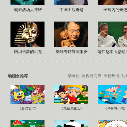
朝鲜战场大逆转
中国工程奇迹
子宫内的奇
图坦卡蒙的诅咒
柴静专访导演李安
范伟赵本山恩怨
动画台推荐
动画台
|
收视时间表
|
央视热播
|
动
《海绵宝宝》
《花精灵战队》
《飞哥与小佛