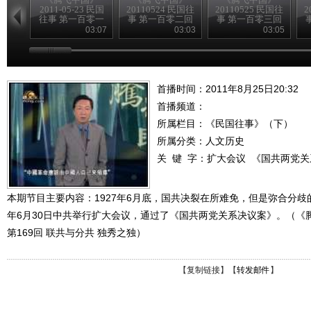
2011-05-23 民国
20110524 民国往
20110525 民国往
2
往事 第一百零一
事 第一百零二回
事 第一百零三回
回
中共的一大
海员大罢工
03:07
03:03
03:05
（下）
首播时间：2011年8月25日20:32
首播频道：
所属栏目：
《民国往事》（下）
所属分类：人文历史
关 键 字：
扩大会议
《国共两党关
本期节目主要内容：1927年6月底，国共决裂在所难免，但是弥合分歧
年6月30日中共举行扩大会议，通过了《国共两党关系决议案》。（《腾飞中
第169回 联共与分共 独秀之独）
【
复制链接
】【
转发邮件
】