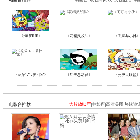
动画台推荐
《海绵宝宝》
《花精灵战队》
《飞哥与小佛
《蔬菜宝宝要回家》
《功夫总动员》
《竞技大联盟
电影台推荐
大片放映厅
|
电影库
|
高清美图
|
热辣资