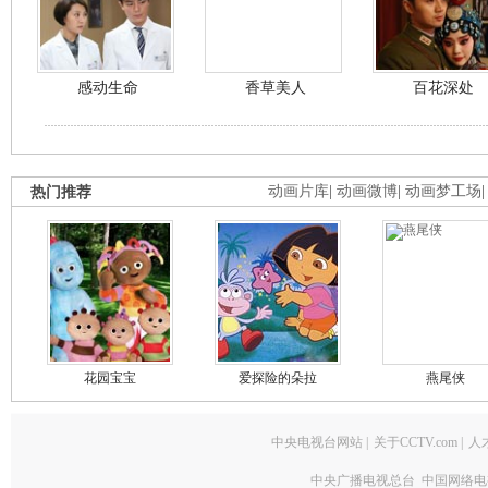
感动生命
香草美人
百花深处
热门推荐
动画片库
|
动画微博
|
动画梦工场
花园宝宝
爱探险的朵拉
燕尾侠
中央电视台网站
|
关于CCTV.com
|
人
中央广播电视总台 中国网络电