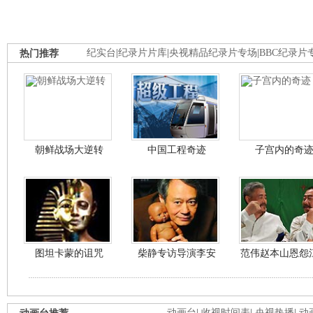
热门推荐
纪实台
|
纪录片片库
|
央视精品纪录片专场
|
BBC纪录片
朝鲜战场大逆转
中国工程奇迹
子宫内的奇
图坦卡蒙的诅咒
柴静专访导演李安
范伟赵本山恩怨
动画台
|
收视时间表
|
央视热播
|
动