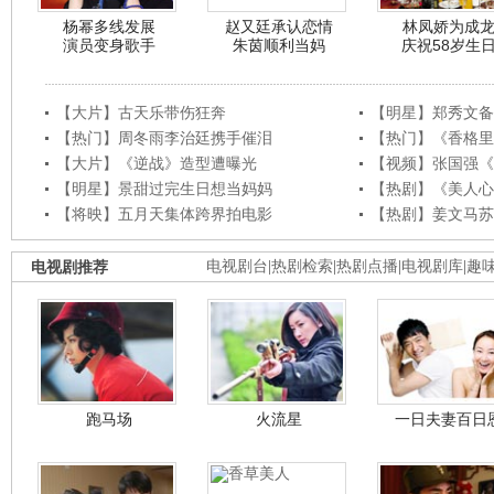
杨幂多线发展
赵又廷承认恋情
林凤娇为成
演员变身歌手
朱茵顺利当妈
庆祝58岁生
【大片】古天乐带伤狂奔
【明星】郑秀文备
【热门】周冬雨李治廷携手催泪
【热门】《香格里
【大片】《逆战》造型遭曝光
【视频】张国强《
【明星】景甜过完生日想当妈妈
【热剧】《美人心
【将映】五月天集体跨界拍电影
【热剧】姜文马苏
电视剧推荐
电视剧台
|
热剧检索
|
热剧点播
|
电视剧库
|
趣
跑马场
火流星
一日夫妻百日