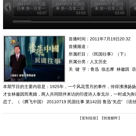
2011-05-23 民国
20110524 民国往
20110525 民国往
2
往事 第一百零一
事 第一百零二回
事 第一百零三回
回
中共的一大
海员大罢工
03:07
03:03
03:05
（下）
首播时间：2011年7月19日20:32
首播频道：
所属栏目：
《民国往事》（下）
所属分类：人文历史
关 键 字：
鲁迅
徐志摩
林徽因
语
本期节目的主要内容是：1925年，一个风花雪月的事件，传得沸沸扬
才女林徽因而离婚，两人共同陪伴来访的印度诗人泰戈尔，一时成为舆
恋了。（《腾飞中国》 20110719 民国往事 第142回 鲁迅“失恋” 《
【
复制链接
】【
转发邮件
】