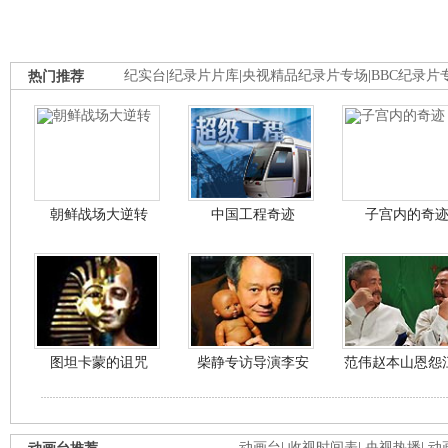
热门推荐
纪实台
|
纪录片片库
|
央视精品纪录片专场
|
BBC纪录片
朝鲜战场大逆转
中国工程奇迹
子宫内的奇
图坦卡蒙的诅咒
柴静专访导演李安
范伟赵本山恩怨
动画台
|
收视时间表
|
央视热播
|
动