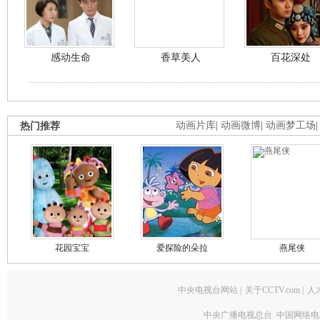
感动生命
香草美人
百花深处
热门推荐
动画片库
|
动画微博
|
动画梦工场
花园宝宝
爱探险的朵拉
燕尾侠
中央电视台网站
|
关于CCTV.com
|
人
中央广播电视总台 中国网络电