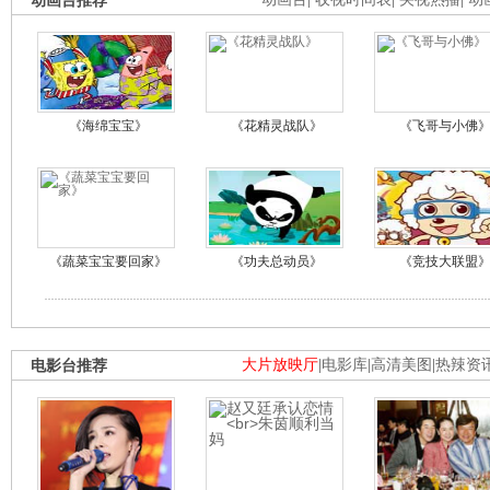
动画台推荐
《海绵宝宝》
《花精灵战队》
《飞哥与小佛
《蔬菜宝宝要回家》
《功夫总动员》
《竞技大联盟
电影台推荐
大片放映厅
|
电影库
|
高清美图
|
热辣资