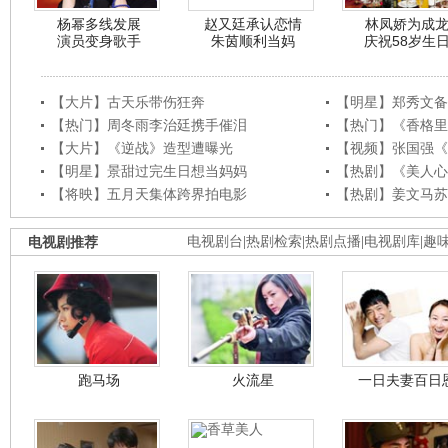
杨幂多线发展
赵又廷承认恋情
林凤娇为成
演员变身歌手
朱茵顺利当妈
庆祝58岁生
【大片】古天乐带伤狂奔
【明星】郑秀文备
【热门】周冬雨李治廷携手催泪
【热门】《香格里
【大片】《逆战》造型遭曝光
【视频】张国强《
【明星】景甜过完生日想当妈妈
【热剧】《美人心
【将映】五月天集体跨界拍电影
【热剧】姜文马苏
电视剧推荐
电视剧台
|
热剧检索
|
热剧点播
|
电视剧库
|
趣
跑马场
火流星
一日夫妻百日