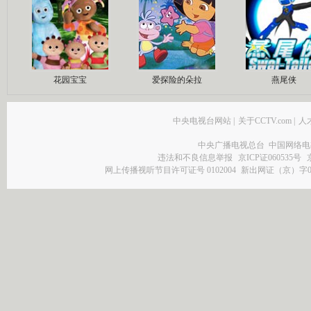
花园宝宝
爱探险的朵拉
燕尾侠
中央电视台网站
|
关于CCTV.com
|
人
中央广播电视总台 中国网络电
违法和不良信息举报
京ICP证060535号
网上传播视听节目许可证号 0102004
新出网证（京）字0