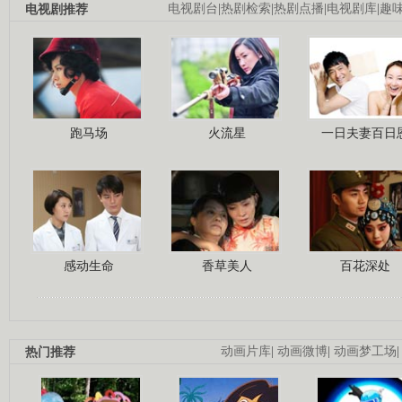
电视剧推荐
电视剧台
|
热剧检索
|
热剧点播
|
电视剧库
|
趣
跑马场
火流星
一日夫妻百日
感动生命
香草美人
百花深处
热门推荐
动画片库
|
动画微博
|
动画梦工场