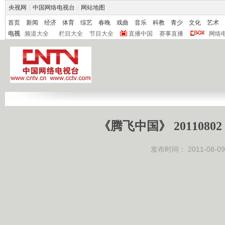
央视网
|
中国网络电视台
|
网站地图
首页
新闻
经济
体育
综艺
春晚
戏曲
音乐
科教
青少
文化
艺术
电视
频道大全
栏目大全
节目大全
直播中国
赛事直播
网络
《腾飞中国》 2011080
发布时间：
2011-08-09