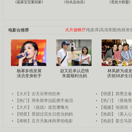
《蔬菜宝宝要回家》
《功夫总动员》
《竞技大联盟
电影台推荐
大片放映厅
|
电影库
|
高清美图
|
热辣资
杨幂多线发展
赵又廷承认恋情
林凤娇为成
演员变身歌手
朱茵顺利当妈
庆祝58岁生
【大片】古天乐带伤狂奔
【明星】郑秀文备
【热门】周冬雨李治廷携手催泪
【热门】《香格里
【大片】《逆战》造型遭曝光
【视频】张国强《
【明星】景甜过完生日想当妈妈
【热剧】《美人心
【将映】五月天集体跨界拍电影
【热剧】姜文马苏