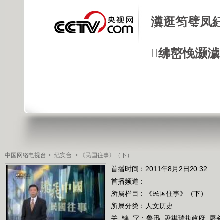
瀵逛笉璧凤
绋嶅悗灏
中国网络电视台
>
纪实台
>
《民国往事》（下）
首播时间：2011年8月2日20:32
首播频道：
所属栏目：
《民国往事》（下）
所属分类：人文历史
关 键 字：
鲁迅
段祺瑞执政府
屠