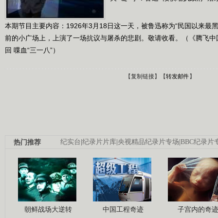
本期节目主要内容：1926年3月18日这一天，被鲁迅称为“民国以来最
前的小广场上，上演了一场抗议与屠杀的悲剧。敬请收看。（《腾飞中国》 20
回 喋血“三一八”）
【
复制链接
】【
转发邮件
】
热门推荐
纪实台
|
纪录片片库
|
央视精品纪录片专场
|
BBC纪录片
朝鲜战场大逆转
中国工程奇迹
子宫内的奇