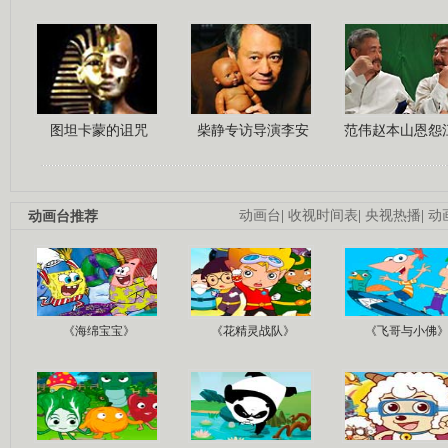
图坦卡蒙的诅咒
柴静专访导演李安
范伟赵本山恩怨
动画台推荐
动画台
|
收视时间表
|
央视热播
|
动
《海绵宝宝》
《花精灵战队》
《飞哥与小佛