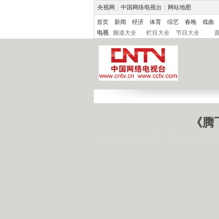
央视网
|
中国网络电视台
|
网站地图
首页
新闻
经济
体育
综艺
春晚
戏曲
电视
频道大全
栏目大全
节目大全
《腾飞