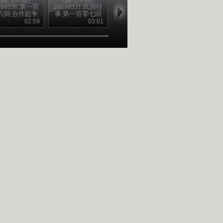
110530 第一百
20110531 民国往
20110601 民国往
20110602 民
六回 合作起争
事 第一百零七回
事 第一百零八回
事 第一百零
端（上）
合作起争端
直奉起大战
鲁迅的“呐喊
02:59
03:01
03:10
03
（下）