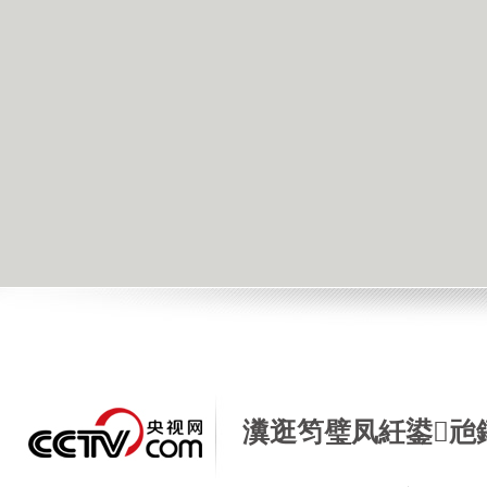
瀵逛笉璧凤紝鍙兘