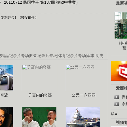
0110712 民国往事 第137回 弹劾中共案）
最新
【
复制链接
】【
转发邮件
】
《神
荒
视精品纪录片专场
|
BBC纪录片专场
|
体育纪录片专场
|
军事
|
历史
爱西
程奇迹
子宫内的奇迹
公元一六四四
揭
1
永
2
锘�
视频