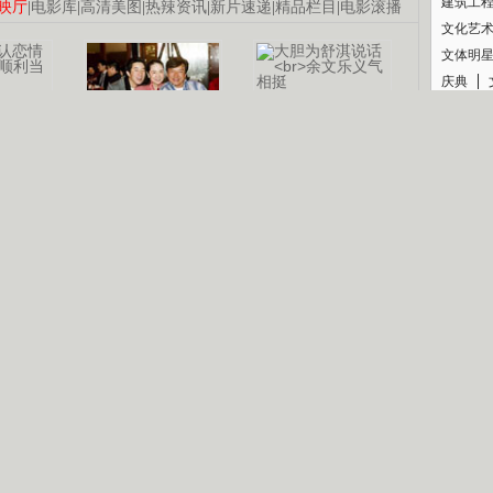
建筑工
映厅
|
电影库
|
高清美图
|
热辣资讯
|
新片速递
|
精品栏目
|
电影滚播
文化艺
文体明
庆典
纪录
认恋情
林凤娇为成龙
大胆为舒淇说话
利当妈
庆祝58岁生日
余文乐义气相挺
【明星】郑秀文备嫁衣等求婚
【热门】《香格里拉》全集在线看
【视频】张国强《王海涛今年41》
B
【热剧】《美人心计》在线观看
【热剧】姜文马苏《女人如花》全集
锘�
剧检索
|
热剧点播
|
电视剧库
|
趣味策划
|
CCTV-8官网
|
影视同期声