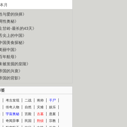
本月
性与爱的抉择》
两性奥秘》
上甘岭-最长的43天》
舌尖上的中国》
中国美食探秘》
美丽中国》
百年航母》
未被发掘的皇陵》
帝国的兴衰》
帝国的背影》
标签
闻
考古发现
二战
将帅
干尸
人
传奇人物
自然
灾难
娱乐
光
宇宙奥秘
宫殿
古墓
悬案
知
奇闻异事
民国
刑侦
宗教