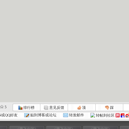
5
排行榜
意见反馈
顶
踩
N或QQ好友
贴到博客或论坛
转发邮件
转帖到社区
》
《腾飞中国》
《腾飞中国》
《腾飞中国》