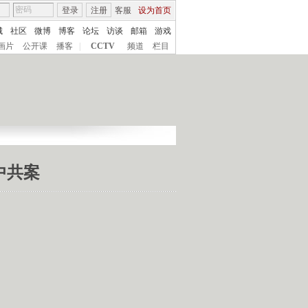
登录
注册
客服
设为首页
城
社区
微博
博客
论坛
访谈
邮箱
游戏
画片
公开课
播客
|
CCTV
频道
栏目
劾中共案