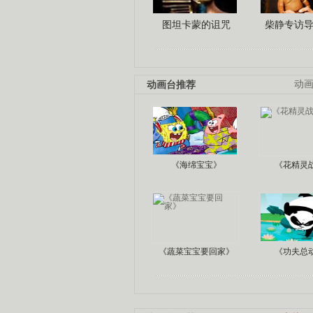
图坦卡蒙的诅咒
柴静专访
动画台推荐
动
《海绵宝宝》
《花精灵
《蔬菜宝宝要回家》
《功夫总