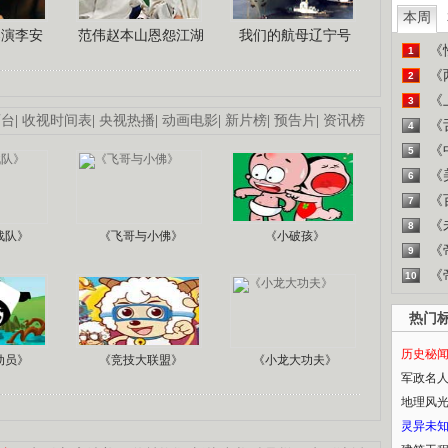
本周
导演李安
范伟赵本山恩怨江湖
我们的航母辽宁号
《
1
《
2
《
3
画台
|
收视时间表
|
央视热播
|
动画电影
|
新片榜
|
预告片
|
资讯榜
《
4
《
5
《
6
《
7
《
8
战队》
《飞哥与小佛》
《小破孩》
《
9
《
10
热门
历史秘
动员》
《竞技大联盟》
《小龙大功夫》
军政名
地理风
灵异未