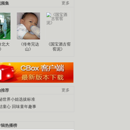
视频集
更多
奇北大
《传奇完达
《国宝酒古窖
》
山》
窖泥》
柚推荐
更多
秘世界小姐选拔标准
结童心 回味童年趣事
专辑热播榜