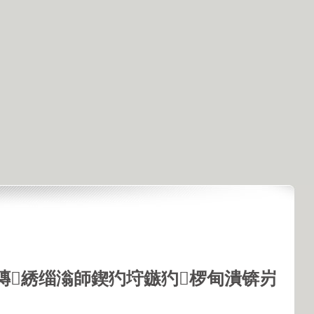
鏄綉缁滃師鍥犳垨鏃犳椤甸潰锛岃