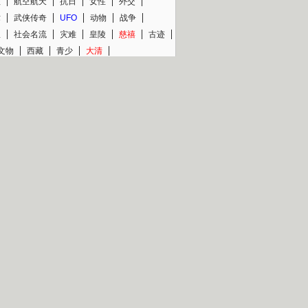
程
航空航天
抗日
女性
外交
术
武侠传奇
UFO
动物
战争
星
社会名流
灾难
皇陵
慈禧
古迹
文物
西藏
青少
大清
片热映专场
更多
BC纪录片专场
央视精品纪录片