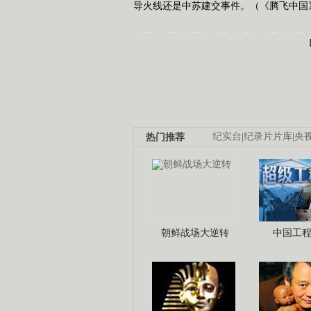
导火线还是中苏建交事件。（《腾飞中国》 2
热门推荐
纪实台
|
纪录片片库
|
央
朝鲜战场大逆转
中国工