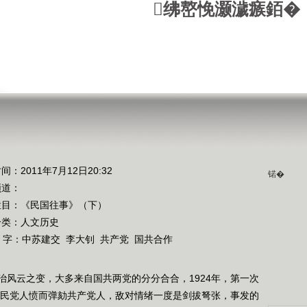
绋嶅悗灏濊瘯銆�
）
间：2011年7月12日20:32
锘�
频道：
栏目：
《民国往事》（下）
分类：人文历史
 字：
中苏建交
李大钊
共产党
国共合作
治风云之变，大多来自国共两党的分分合合，1924年，第一次
名国民党人愤而弹劾共产党人，敌对情绪一度是剑拔弩张，事发的