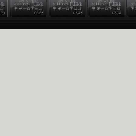
国往
20110525 民国往
20110526 民国往
20110527 民国往
20
二回
事 第一百零三回
事 第一百零四回
事 第一百零五回
零
海员大罢工
电影的辉煌
陈炯明叛变
:03
03:05
02:45
03:14