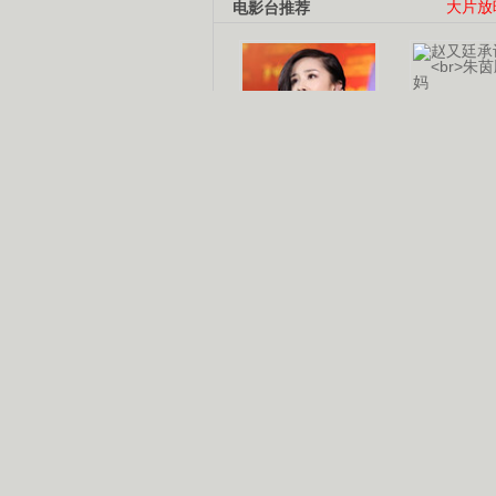
电影台推荐
大片放
杨幂多线发展
赵又廷承
演员变身歌手
朱茵顺
【大片】古天乐带伤狂奔
【热门】周冬雨李治廷携手催泪
【大片】《逆战》造型遭曝光
【明星】景甜过完生日想当妈妈
【将映】五月天集体跨界拍电影
电视剧推荐
电视剧台
|
热