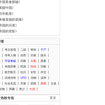
中国美食探秘》
美丽中国》
百年航母》
未被发掘的皇陵》
帝国的兴衰》
帝国的背影》
标签
闻
考古发现
二战
将帅
干尸
人
传奇人物
自然
灾难
娱乐
光
宇宙奥秘
宫殿
古墓
悬案
知
奇闻异事
民国
刑侦
宗教
程
航空航天
抗日
女性
外交
术
武侠传奇
UFO
动物
战争
星
社会名流
灾难
皇陵
慈禧
古迹
文物
西藏
青少
大清
片热映专场
更多