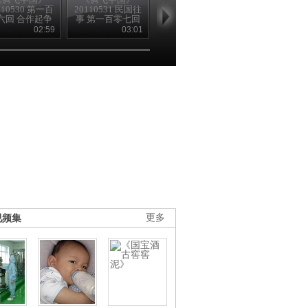
110530 第一百
20110531 民国往
20110601 民国往
20110602 民
六回 合作起争
事 第一百零七回
事 第一百零八回
事 第一百零
端（上）
合作起争端
直奉起大战
鲁迅的“呐喊
02:59
03:01
03:10
03
（下）
视频集
更多