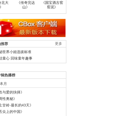
奇北大
《传奇完达
《国宝酒古窖
》
山》
窖泥》
柚推荐
更多
秘世界小姐选拔标准
结童心 回味童年趣事
专辑热播榜
本月
性与爱的抉择》
两性奥秘》
上甘岭-最长的43天》
舌尖上的中国》