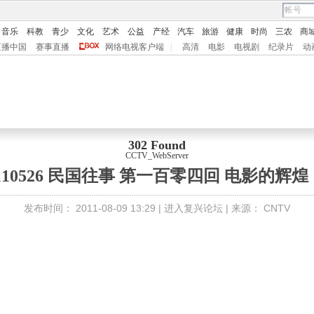
音乐
科教
青少
文化
艺术
公益
产经
汽车
旅游
健康
时尚
三农
商
直播中国
赛事直播
网络电视客户端
|
高清
电影
电视剧
纪录片
动
302 Found
CCTV_WebServer
）
110526 民国往事 第一百零四回 电影的辉煌
发布时间：
2011-08-09 13:29 |
进入复兴论坛
| 来源：
CNTV