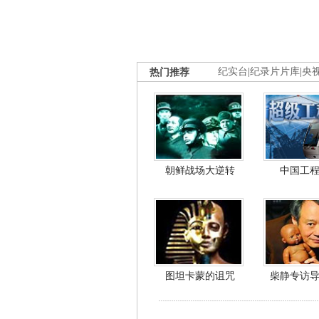
热门推荐
纪实台
|
纪录片片库
|
央
朝鲜战场大逆转
中国工
图坦卡蒙的诅咒
柴静专访