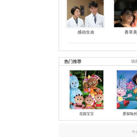
感动生命
香草
热门推荐
动
花园宝宝
爱探险
中