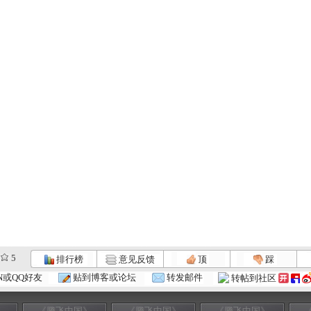
5
排行榜
意见反馈
顶
踩
N或QQ好友
贴到博客或论坛
转发邮件
转帖到社区
》
《腾飞中国》
《腾飞中国》
《腾飞中国》