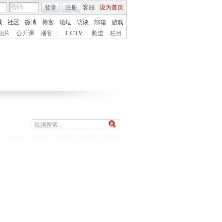
登录
注册
客服
设为首页
城
社区
微博
博客
论坛
访谈
邮箱
游戏
画片
公开课
播客
|
CCTV
频道
栏目