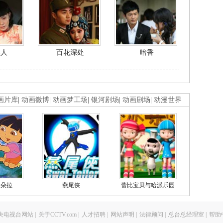
美人
百花深处
暗香
画片库
|
动画微博
|
动画梦工场
|
银河剧场
|
动画剧场
|
动漫世界
的朵拉
燕尾侠
蕾比宝贝与哈派乐园
央电视台网站
|
关于CCTV.com
|
人才招聘
|
网站声明
|
法律顾问
|
总台总经理室
|
帮助