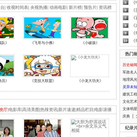
《
5
画台
|
收视时间表
|
央视热播
|
动画电影
|
新片榜
|
预告片
|
资讯榜
《
6
《
7
《
8
《
9
《
10
战队》
《飞哥与小佛》
《小破孩》
热门
历史秘
军政名
地理风
动员》
《竞技大联盟》
《小龙大功夫》
灵异未
建筑工
文化艺
文体明
映厅
|
电影库
|
高清美图
|
热辣资讯
|
新片速递
|
精品栏目
|
电影滚播
庆典
纪录