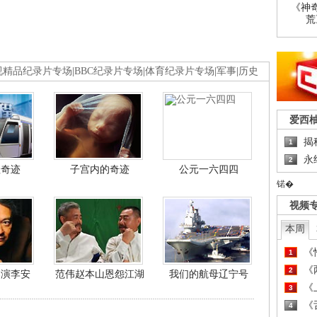
《神
荒
视精品纪录片专场
|
BBC纪录片专场
|
体育纪录片专场
|
军事
|
历史
爱西
揭
1
永
2
程奇迹
子宫内的奇迹
公元一六四四
锘�
视频
本周
《
1
《
2
导演李安
范伟赵本山恩怨江湖
我们的航母辽宁号
《
3
《
4