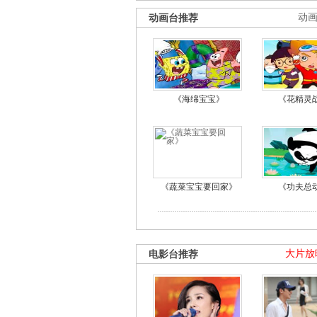
动画台推荐
动
《海绵宝宝》
《花精灵
《蔬菜宝宝要回家》
《功夫总
电影台推荐
大片放