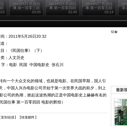
国往
20110525 民国往
20110526 民国往
20110527 民国往
20
二回
事 第一百零三回
事 第一百零四回
事 第一百零五回
零
海员大罢工
电影的辉煌
陈炯明叛变
:03
03:05
02:45
03:14
锘�
间：2011年5月26日20:32
频道：
栏目：
《民国往事》（下）
分类：人文历史
 字：
电影
民国
中国电影史
张石川
转向一个大众文化的领域，也就是电影。在民国早期，国人引
天，中国人兴办电影公司开始于第一次世界大战的前夕，到上
最新
电影公司的热潮，掀起这波热潮的正是中国电影史上赫赫有名的
6 民国往事 第一百零四回 电影的辉煌）
【
复制链接
】【
转发邮件
】