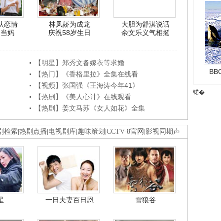
认恋情
林凤娇为成龙
大胆为舒淇说话
利当妈
庆祝58岁生日
余文乐义气相挺
【明星】郑秀文备嫁衣等求婚
B
【热门】《香格里拉》全集在线看
【视频】张国强《王海涛今年41》
锘�
【热剧】《美人心计》在线观看
【热剧】姜文马苏《女人如花》全集
剧检索
|
热剧点播
|
电视剧库
|
趣味策划
|
CCTV-8官网
|
影视同期声
星
一日夫妻百日恩
雪狼谷