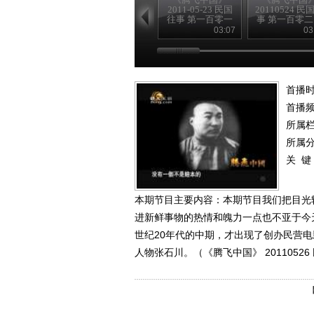
2011-05-23 民国
20110524 民
往事 第一百零一
事 第一百零
回
中共的一大
03:07
03
（下）
首播时
首播
所属
所属
关 键
本期节目主要内容：本期节目我们把目光
进新鲜事物的热情和魄力一点也不亚于今
世纪20年代的中期，才出现了创办民营
人物张石川。（《腾飞中国》 2011052