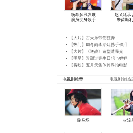
杨幂多线发展
赵又廷承
演员变身歌手
朱茵顺
【大片】古天乐带伤狂奔
【热门】周冬雨李治廷携手催泪
【大片】《逆战》造型遭曝光
【明星】景甜过完生日想当妈妈
【将映】五月天集体跨界拍电影
电视剧推荐
电视剧台
|
热
跑马场
火流