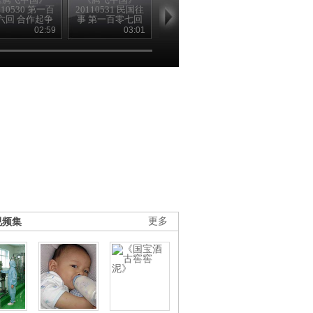
110530 第一百
20110531 民国往
20110601 民国往
20110602 民
六回 合作起争
事 第一百零七回
事 第一百零八回
事 第一百零
端（上）
合作起争端
直奉起大战
鲁迅的“呐喊
02:59
03:01
03:10
03
（下）
视频集
更多