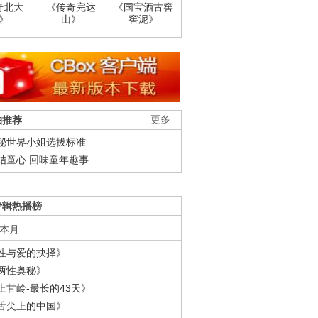
奇北大
《传奇完达
《国宝酒古窖
》
山》
窖泥》
柚推荐
更多
秘世界小姐选拔标准
结童心 回味童年趣事
专辑热播榜
本月
性与爱的抉择》
两性奥秘》
上甘岭-最长的43天》
舌尖上的中国》