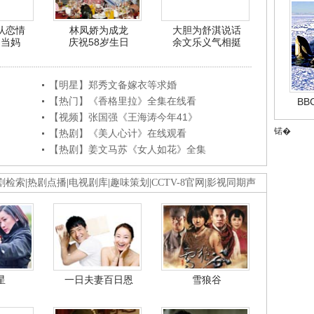
认恋情
林凤娇为成龙
大胆为舒淇说话
利当妈
庆祝58岁生日
余文乐义气相挺
【明星】郑秀文备嫁衣等求婚
【热门】《香格里拉》全集在线看
B
【视频】张国强《王海涛今年41》
锘�
【热剧】《美人心计》在线观看
【热剧】姜文马苏《女人如花》全集
剧检索
|
热剧点播
|
电视剧库
|
趣味策划
|
CCTV-8官网
|
影视同期声
星
一日夫妻百日恩
雪狼谷