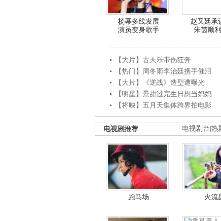
杨幂多线发展
赵又廷承
演员变身歌手
朱茵顺
【大片】古天乐带伤狂奔
【热门】周冬雨李治廷携手催泪
【大片】《逆战》造型遭曝光
【明星】景甜过完生日想当妈妈
【将映】五月天集体跨界拍电影
电视剧推荐
电视剧台
|
热
跑马场
火流