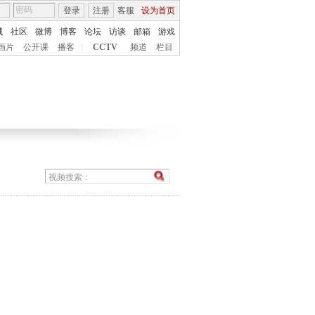
登录
注册
客服
设为首页
城
社区
微博
博客
论坛
访谈
邮箱
游戏
画片
公开课
播客
|
CCTV
频道
栏目