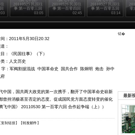
国往
20110525 民国往
20110526 民国往
20110527 民国往
20
二回
事 第一百零三回
事 第一百零四回
事 第一百零五回
零
海员大罢工
电影的辉煌
陈炯明叛变
:03
03:05
02:45
03:14
锘�
间：2011年5月30日20:32
频道：
栏目：
《民国往事》（下）
分类：人文历史
 字：
军阀割据混战
中国革命史
国共合作
陈炯明
炮击
孙中
统府
代中国，国共两大政党的第一次携手，翻开了中国革命史崭新
最新
都曾持消极甚至否定的态度。促成国民党方面态度转变的催化
中国》 20110530 第一百零六回 合作起争端（上））
【
复制链接
】【
转发邮件
】