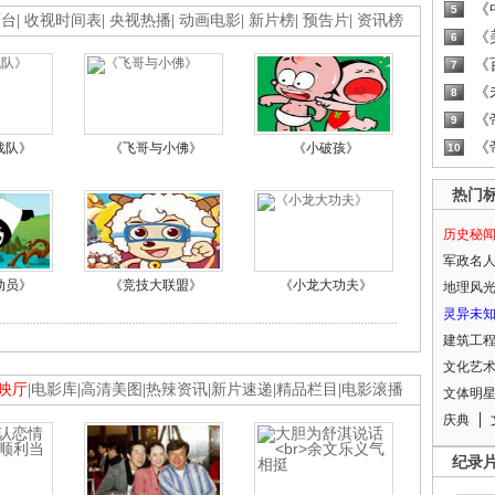
《
5
画台
|
收视时间表
|
央视热播
|
动画电影
|
新片榜
|
预告片
|
资讯榜
《
6
《
7
《
8
《
9
《
战队》
《飞哥与小佛》
《小破孩》
10
热门
历史秘
军政名
动员》
《竞技大联盟》
《小龙大功夫》
地理风
灵异未
建筑工
文化艺
映厅
|
电影库
|
高清美图
|
热辣资讯
|
新片速递
|
精品栏目
|
电影滚播
文体明
庆典
纪录