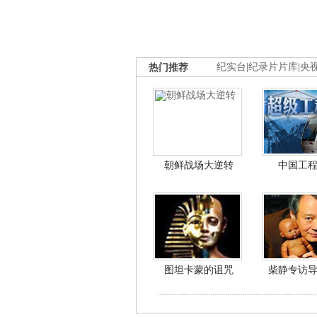
热门推荐
纪实台
|
纪录片片库
|
央
朝鲜战场大逆转
中国工
图坦卡蒙的诅咒
柴静专访