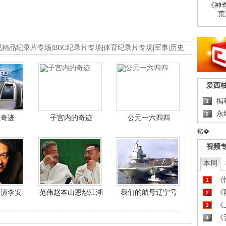
《神
荒
视精品纪录片专场
|
BBC纪录片专场
|
体育纪录片专场
|
军事
|
历史
爱西
揭
1
永
2
程奇迹
子宫内的奇迹
公元一六四四
锘�
视频
本周
《
1
导演李安
范伟赵本山恩怨江湖
我们的航母辽宁号
《
2
《
3
《
4