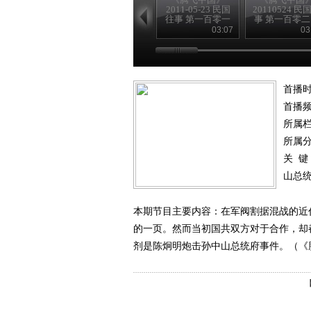
2011-05-23 民国
20110524 民
往事 第一百零一
事 第一百零
回
中共的一大
03:07
03
（下）
首播时
首播
所属
所属
关 键
山总
本期节目主要内容：在军阀割据混战的近
的一页。然而当初国共双方对于合作，却
剂是陈炯明炮击孙中山总统府事件。（《腾飞