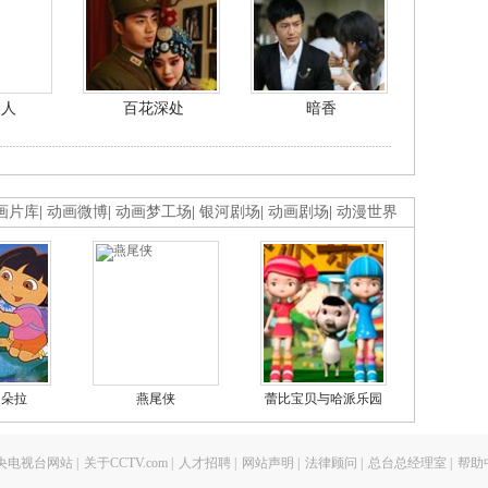
美人
百花深处
暗香
画片库
|
动画微博
|
动画梦工场
|
银河剧场
|
动画剧场
|
动漫世界
的朵拉
燕尾侠
蕾比宝贝与哈派乐园
央电视台网站
|
关于CCTV.com
|
人才招聘
|
网站声明
|
法律顾问
|
总台总经理室
|
帮助