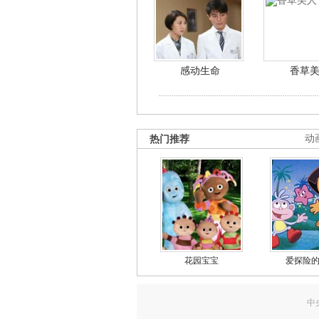
感动生命
香草
热门推荐
动
花园宝宝
爱探险
中