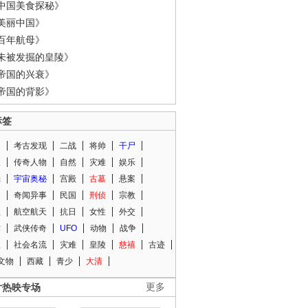
中国美食探秘》
美丽中国》
百年航母》
未被发掘的皇陵》
帝国的兴衰》
帝国的背影》
标签
闻
考古发现
二战
将帅
干尸
人
传奇人物
自然
灾难
娱乐
光
宇宙奥秘
宫殿
古墓
悬案
知
奇闻异事
民国
刑侦
宗教
程
航空航天
抗日
女性
外交
术
武侠传奇
UFO
动物
战争
星
社会名流
灾难
皇陵
慈禧
古迹
文物
西藏
青少
大清
片热映专场
更多