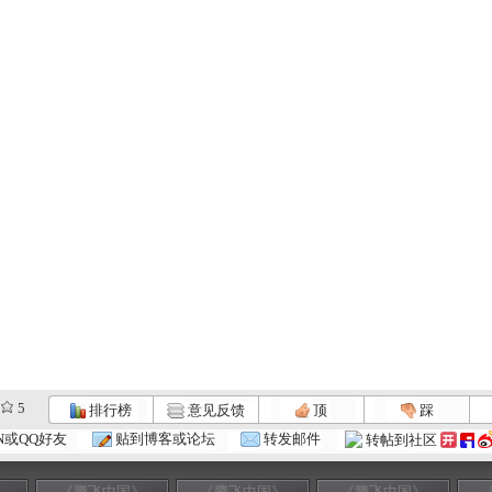
5
排行榜
意见反馈
顶
踩
N或QQ好友
贴到博客或论坛
转发邮件
转帖到社区
》
《腾飞中国》
《腾飞中国》
《腾飞中国》