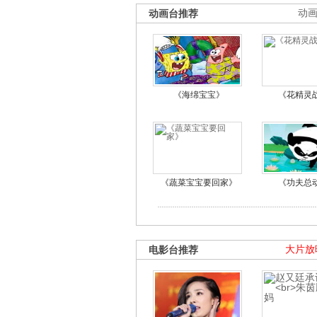
动画台推荐
动
《海绵宝宝》
《花精灵
《蔬菜宝宝要回家》
《功夫总
电影台推荐
大片放