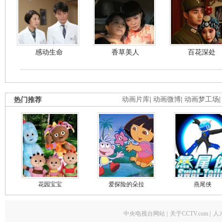
感动生命
香草美人
百花深处
热门推荐
动画片库
|
动画微博
|
动画梦工场
花园宝宝
爱探险的朵拉
燕尾侠
中央电视台网站
|
关于CCTV.com
|
人