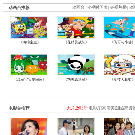
动画台推荐
动画台
|
收视时间表
|
央视热播
|
动
《海绵宝宝》
《花精灵战队》
《飞哥与小佛
《蔬菜宝宝要回家》
《功夫总动员》
《竞技大联盟
电影台推荐
大片放映厅
|
电影库
|
高清美图
|
热辣资