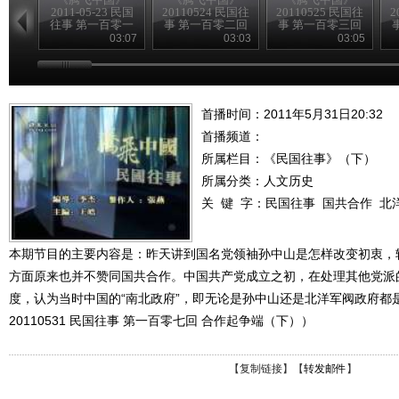
2011-05-23 民国
20110524 民国往
20110525 民国往
2
往事 第一百零一
事 第一百零二回
事 第一百零三回
回
中共的一大
海员大罢工
03:07
03:03
03:05
（下）
首播时间：2011年5月31日20:32
首播频道：
所属栏目：
《民国往事》（下）
所属分类：人文历史
关 键 字：
民国往事
国共合作
北
本期节目的主要内容是：昨天讲到国名党领袖孙中山是怎样改变初衷，
方面原来也并不赞同国共合作。中国共产党成立之初，在处理其他党派
度，认为当时中国的“南北政府”，即无论是孙中山还是北洋军阀政府都是
20110531 民国往事 第一百零七回 合作起争端（下））
【
复制链接
】【
转发邮件
】