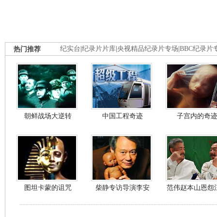
热门推荐
纪实台
|
纪录片片库
|
央视精品纪录片专场
|
BBC纪录片
朝鲜战场大逆转
中国工程奇迹
子宫内的奇
图坦卡蒙的诅咒
柴静专访导演李安
范伟赵本山恩怨