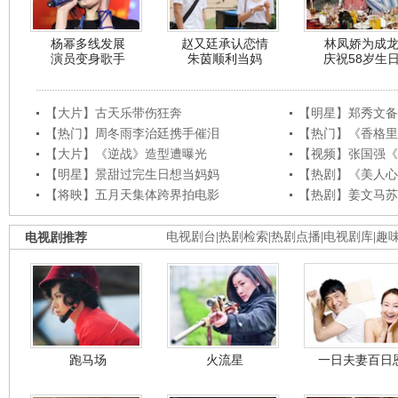
杨幂多线发展
赵又廷承认恋情
林凤娇为成
演员变身歌手
朱茵顺利当妈
庆祝58岁生
【大片】古天乐带伤狂奔
【明星】郑秀文备
【热门】周冬雨李治廷携手催泪
【热门】《香格里
【大片】《逆战》造型遭曝光
【视频】张国强《
【明星】景甜过完生日想当妈妈
【热剧】《美人心
【将映】五月天集体跨界拍电影
【热剧】姜文马苏
电视剧推荐
电视剧台
|
热剧检索
|
热剧点播
|
电视剧库
|
趣
跑马场
火流星
一日夫妻百日