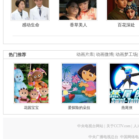
感动生命
香草美人
百花深处
热门推荐
动画片库
|
动画微博
|
动画梦工场
花园宝宝
爱探险的朵拉
燕尾侠
中央电视台网站
|
关于CCTV.com
|
人
中央广播电视总台 中国网络电