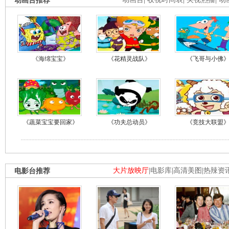
动画台推荐
《海绵宝宝》
《花精灵战队》
《飞哥与小佛
《蔬菜宝宝要回家》
《功夫总动员》
《竞技大联盟
电影台推荐
大片放映厅
|
电影库
|
高清美图
|
热辣资