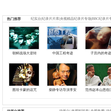
热门推荐
纪实台
|
纪录片片库
|
央视精品纪录片专场
|
BBC纪录片
朝鲜战场大逆转
中国工程奇迹
子宫内的奇
图坦卡蒙的诅咒
柴静专访导演李安
范伟赵本山恩怨
动画台
|
收视时间表
|
央视热播
|
动