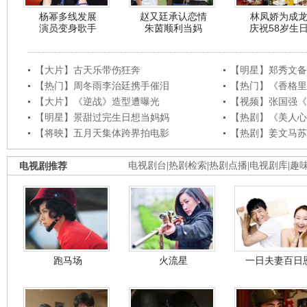
杨幂多线发展
赵又廷承认恋情
林凤娇为成
演员变身歌手
朱茵顺利当妈
庆祝58岁生
【大片】古天乐带伤狂奔
【明星】郑秀文备
【热门】周冬雨李治廷携手催泪
【热门】《香格里
【大片】《逆战》造型遭曝光
【视频】张国强《
【明星】景甜过完生日想当妈妈
【热剧】《美人心
【将映】五月天集体跨界拍电影
【热剧】姜文马苏
电视剧推荐
电视剧台
|
热剧检索
|
热剧点播
|
电视剧库
|
趣
跑马场
火流星
一日夫妻百日