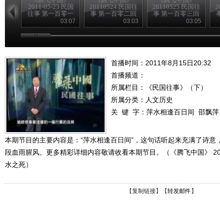
2011-05-23 民国
20110524 民国往
20110525 民国往
2
往事 第一百零一
事 第一百零二回
事 第一百零三回
回
中共的一大
海员大罢工
03:07
03:03
03:05
（下）
首播时间：2011年8月15日20:32
首播频道：
所属栏目：
《民国往事》（下）
所属分类：人文历史
关 键 字：
萍水相逢百日间
邵飘萍
本期节目的主要内容是：“萍水相逢百日间”，这句话听起来充满了诗意
段血雨腥风。更多精彩详细内容敬请收看本期节目。（《腾飞中国》 20110
水之死）
【
复制链接
】【
转发邮件
】