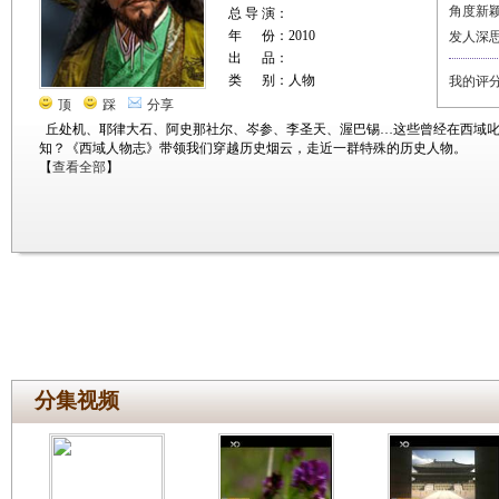
角度新
总 导 演：
年 份：2010
发人深
出 品：
类 别：人物
我的评
顶
踩
分享
丘处机、耶律大石、阿史那社尔、岑参、李圣天、渥巴锡…这些曾经在西域
知？《西域人物志》带领我们穿越历史烟云，走近一群特殊的历史人物。
【
查看全部
】
分集视频