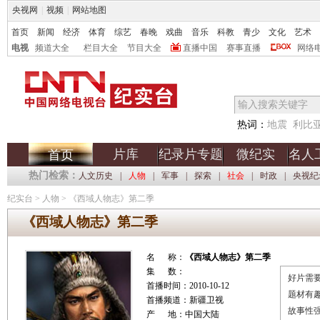
央视网
|
视频
|
网站地图
首页
新闻
经济
体育
综艺
春晚
戏曲
音乐
科教
青少
文化
艺术
电视
频道大全
栏目大全
节目大全
直播中国
赛事直播
网络
热词：
地震
利比
片库
纪录片专题
微纪实
名人
首页
热门检索：
人文历史
|
人物
|
军事
|
探索
|
社会
|
时政
|
央视纪
纪实台
>
人物
>
《西域人物志》第二季
《西域人物志》第二季
名 称：
《西域人物志》第二季
集 数：
好片需要
首播时间：2010-10-12
题材有
首播频道：新疆卫视
故事性
产 地：中国大陆