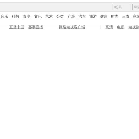
音乐
科教
青少
文化
艺术
公益
产经
汽车
旅游
健康
时尚
三农
商
直播中国
赛事直播
网络电视客户端
|
高清
电影
电视