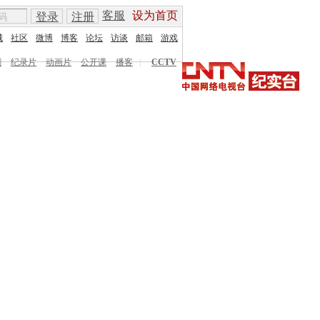
客服
设为首页
登录
注册
城
社区
微博
博客
论坛
访谈
邮箱
游戏
剧
纪录片
动画片
公开课
播客
|
CCTV