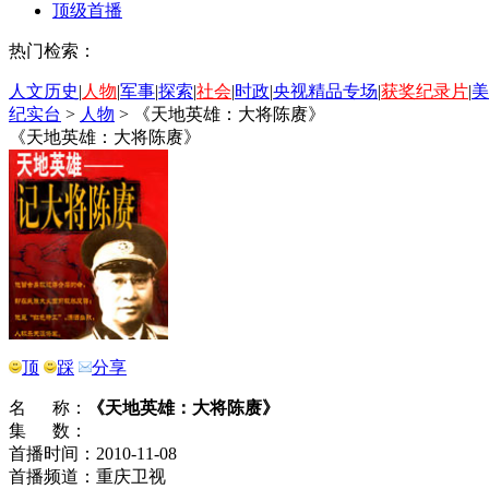
顶级首播
热门检索：
人文历史
|
人物
|
军事
|
探索
|
社会
|
时政
|
央视精品专场
|
获奖纪录片
|
美
纪实台
>
人物
>
《天地英雄：大将陈赓》
《天地英雄：大将陈赓》
顶
踩
分享
名 称：
《天地英雄：大将陈赓》
集 数：
首播时间：2010-11-08
首播频道：重庆卫视