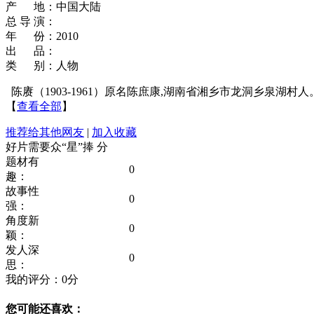
产 地：中国大陆
总 导 演：
年 份：2010
出 品：
类 别：人物
陈赓（1903-1961）原名陈庶康,湖南省湘乡市龙洞乡泉
【
查看全部
】
推荐给其他网友
|
加入收藏
好片需要众“星”捧
分
题材有
0
趣：
故事性
0
强：
角度新
0
颖：
发人深
0
思：
我的评分：
0
分
您可能还喜欢：