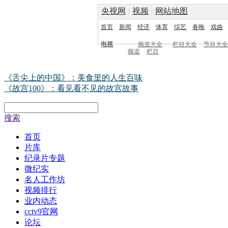
央视网
|
视频
|
网站地图
首页
新闻
经济
体育
综艺
春晚
戏曲
电视
频道大全
栏目大全
节目大全
频道
栏目
《舌尖上的中国》：美食里的人生百味
《故宫100》：看见看不见的故宫故事
搜索
首页
片库
纪录片专题
微纪实
名人工作坊
视频排行
业内动态
cctv9官网
论坛