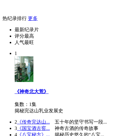
热纪录排行
更多
最新纪录片
评分最高
人气最旺
1
《神奇北大荒》
集数：1集
揭秘完达山乳业发展史
2
《传奇完达山...
五十年的坚守书写一段...
3
《国宝酒古窖...
神奇古酒的传奇故事
4
《八宝秘方》...
揭秘历史悠久的“八宝...