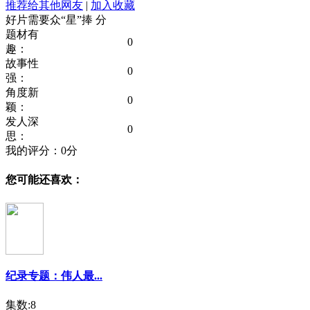
推荐给其他网友
|
加入收藏
好片需要众“星”捧
分
题材有
0
趣：
故事性
0
强：
角度新
0
颖：
发人深
0
思：
我的评分：
0
分
您可能还喜欢：
纪录专题：伟人最...
集数:8