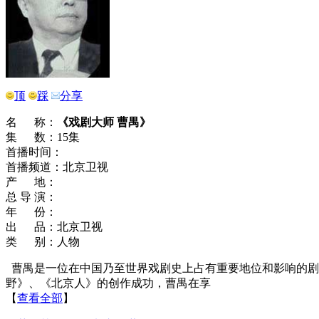
顶
踩
分享
名 称：
《戏剧大师 曹禺》
集 数：15集
首播时间：
首播频道：北京卫视
产 地：
总 导 演：
年 份：
出 品：北京卫视
类 别：人物
曹禺是一位在中国乃至世界戏剧史上占有重要地位和影响的剧
野》、《北京人》的创作成功，曹禺在享
【
查看全部
】