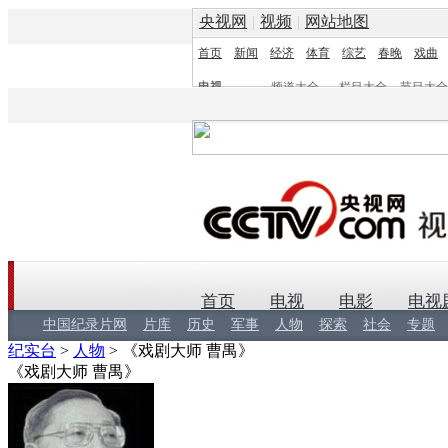
央视网
|
视频
|
网站地图
首页
新闻
经济
体育
综艺
春晚
戏曲
电视
频道大全
栏目大全
节目大全
频道
栏目
首页
电视
电影
电视
中国纪录片网
片库
历史
军事
人物
探索
社会
专题
纪实台
>
人物
>
《戏剧大师 曹禺》
《戏剧大师 曹禺》