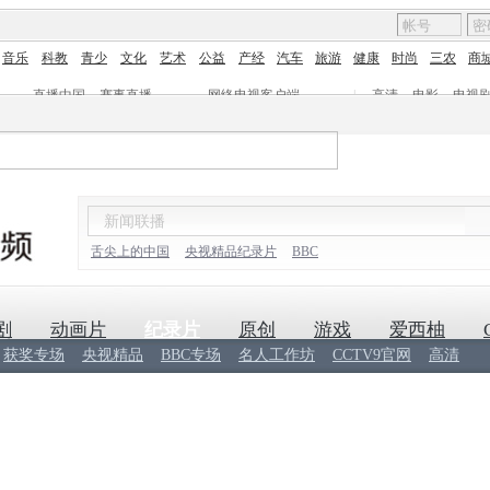
音乐
科教
青少
文化
艺术
公益
产经
汽车
旅游
健康
时尚
三农
商
直播中国
赛事直播
网络电视客户端
|
高清
电影
电视
舌尖上的中国
央视精品纪录片
BBC
剧
动画片
纪录片
原创
游戏
爱西柚
获奖专场
央视精品
BBC专场
名人工作坊
CCTV9官网
高清