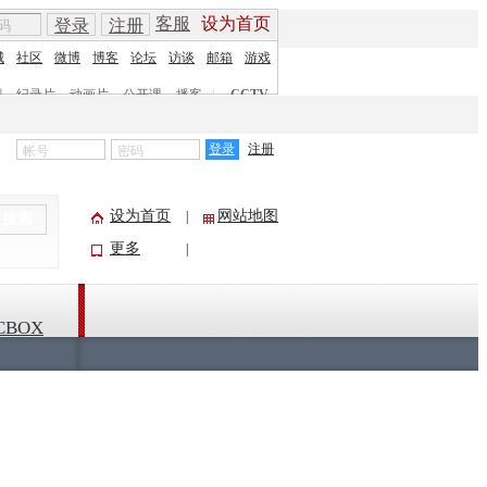
客服
设为首页
登录
注册
城
社区
微博
博客
论坛
访谈
邮箱
游戏
剧
纪录片
动画片
公开课
播客
|
CCTV
登录
注册
设为首页
网站地图
|
搜索
更多
|
CBOX