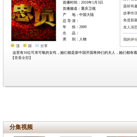
首播时间：2010年1月3日
题材有
首播频道：重庆卫视
故事性
产 地：中国大陆
角度新
总 导 演：
年 份：2009
发人深
出 品：
类 别：人物
我的评
顶
踩
分享
这里有16位可亲可敬的女性，她们都是新中国开国将帅们的夫人，她们都有
【
查看全部
】
分集视频