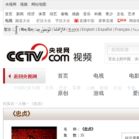
央视网
|
视频
|
网站地图
首页
新闻
经济
体育
综艺
春晚
戏曲
音乐
科教
青少
文化
艺术
电视
频道大全
栏目大全
节目大全
直播中国
赛事直播
网络
舌尖上的中国
央
首页
电视
电
中国纪录片网
片库
历史
军事
人物
探索
社会
专题
原创
游戏
爱
纪实台
>
人物
>
《忠贞》
《忠贞》
名 称：
《忠贞》
集 数：35
好片需要