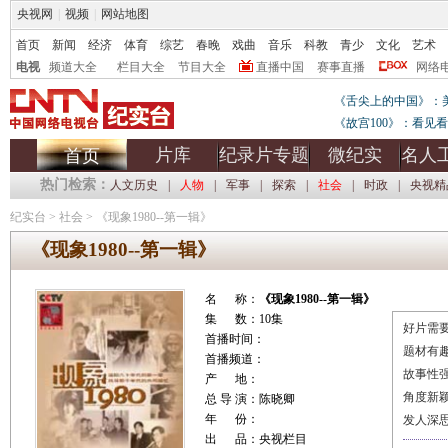
央视网
|
视频
|
网站地图
首页
新闻
经济
体育
综艺
春晚
戏曲
音乐
科教
青少
文化
艺术
电视
频道大全
栏目大全
节目大全
直播中国
赛事直播
网络
《舌尖上的中国》：
《故宫100》：看见
片库
纪录片专题
微纪实
名人
首页
热门检索：
人文历史
|
人物
|
军事
|
探索
|
社会
|
时政
|
央视精
纪实台
>
社会
>
《现象1980--第一辑》
《现象1980--第一辑》
名 称：
《现象1980--第一辑》
集 数：10集
好片需要
首播时间：
题材有
首播频道：
故事性
产 地：
角度新
总 导 演：陈晓卿
年 份：
发人深
出 品：央视栏目