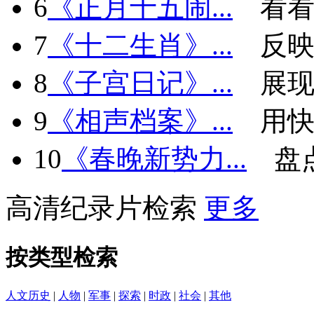
6
《正月十五闹...
看看
7
《十二生肖》...
反
8
《子宫日记》...
展现
9
《相声档案》...
用快
10
《春晚新势力...
盘
高清纪录片检索
更多
按类型检索
人文历史
|
人物
|
军事
|
探索
|
时政
|
社会
|
其他