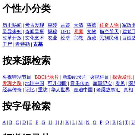
个性小分类
历史秘闻
|
考古发现
|
皇陵
|
古迹
|
大清
|
慈禧
|
传奇人物
|
军政
灵异未知
|
奇闻异事
|
揭秘
|
UFO
|
悬案
|
文物
|
航空航天
|
建筑
改革开放
|
文化艺术
|
农业
|
经济
|
宗教
|
西藏
|
民族民俗
|
百姓
干尸
|
希特勒
|
古墓
按来源检索
央视特别节目
|
BBC纪录片
|
新影纪录片
|
央视栏目
|
探索发现
|
发现之路
|
地理中国
|
可凡倾听
|
音乐传奇
|
军事纪实
|
看见
|
深
经典传奇
|
记忆
|
重访
|
华人世界
|
走遍中国
|
老梁故事汇
|
真相
按字母检索
A
|
B
|
C
|
D
|
E
|
F
|
G
|
H
|
I
|
J
|
K
|
L
|
M
|
N
|
O
|
P
|
Q
|
R
|
S
|
T
|
U