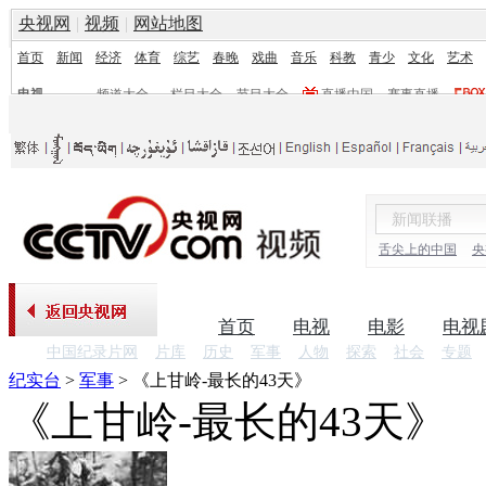
央视网
|
视频
|
网站地图
首页
新闻
经济
体育
综艺
春晚
戏曲
音乐
科教
青少
文化
艺术
电视
频道大全
栏目大全
节目大全
直播中国
赛事直播
频道
栏目
舌尖上的中国
央
首页
电视
电影
电视
中国纪录片网
片库
历史
军事
人物
探索
社会
专题
纪实台
>
军事
>
《上甘岭-最长的43天》
《上甘岭-最长的43天》