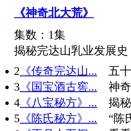
《神奇北大荒》
集数：1集
揭秘完达山乳业发展史
2
《传奇完达山...
五十
3
《国宝酒古窖...
神
4
《八宝秘方》...
揭秘
5
《陈氏秘方》...
“陈