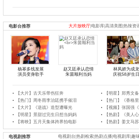
电影台推荐
大片放映厅
|
电影库
|
高清美图
|
热辣资
杨幂多线发展
赵又廷承认恋情
林凤娇为成
演员变身歌手
朱茵顺利当妈
庆祝58岁生
【大片】古天乐带伤狂奔
【明星】郑秀文备
【热门】周冬雨李治廷携手催泪
【热门】《香格里
【大片】《逆战》造型遭曝光
【视频】张国强《
【明星】景甜过完生日想当妈妈
【热剧】《美人心
【将映】五月天集体跨界拍电影
【热剧】姜文马苏
电视剧推荐
电视剧台
|
热剧检索
|
热剧点播
|
电视剧库
|
趣