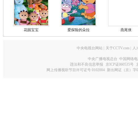
花园宝宝
爱探险的朵拉
燕尾侠
中央电视台网站
|
关于CCTV.com
|
人
中央广播电视总台 中国网络电
违法和不良信息举报
京ICP证060535号
网上传播视听节目许可证号 0102004
新出网证（京）字0