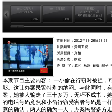
test《真相》
test 《真相》
《真相》
20121126
20121121 “星
2
爷”和他的星女郎
02:09
01:06
28:32
首播时间：2012年9月26日23:25
首播频道：
贵州卫视
所属栏目：
真相
所属分类：探索
关 键 字：
真相
马跃
诈骗
骗子
本期节目主要内容： 一小偷在行窃时被捉，
影。这让办案民警特别的纳闷。与此同时，
案，她被人骗走了三十多万，无巧不成书，
的电话号码竟然和小偷行窃受害者号码是一
燕的确认，两人的确为一人，办案民警多方