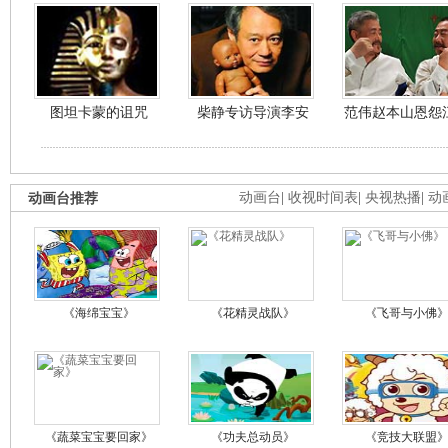
图坦卡蒙的诅咒
柴静专访导演李安
范伟赵本山恩怨
动画台推荐
动画台
|
收视时间表
|
央视热播
|
动
《海绵宝宝》
《花精灵战队》
《飞哥与小佛
《蔬菜宝宝要回家》
《功夫总动员》
《竞技大联盟