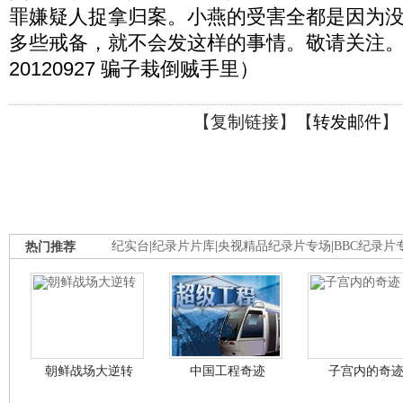
罪嫌疑人捉拿归案。小燕的受害全都是因为
多些戒备，就不会发这样的事情。敬请关注。
20120927 骗子栽倒贼手里）
【
复制链接
】【
转发邮件
】
热门推荐
纪实台
|
纪录片片库
|
央视精品纪录片专场
|
BBC纪录片
朝鲜战场大逆转
中国工程奇迹
子宫内的奇