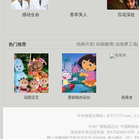
感动生命
香草美人
百花深处
热门推荐
动画片库
|
动画微博
|
动画梦工场
花园宝宝
爱探险的朵拉
燕尾侠
中央电视台网站
|
关于CCTV.com
|
人
中央广播电视总台 中国网络电
违法和不良信息举报
京ICP证060535号
网上传播视听节目许可证号 0102004
新出网证（京）字0