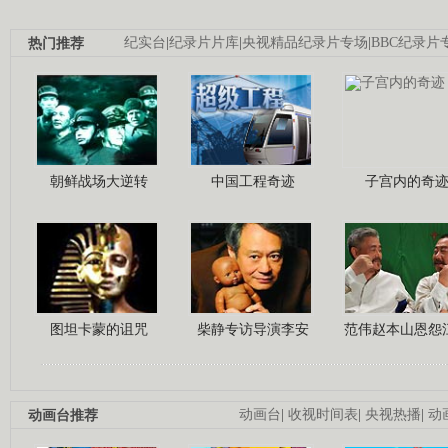
热门推荐
纪实台
|
纪录片片库
|
央视精品纪录片专场
|
BBC纪录片
朝鲜战场大逆转
中国工程奇迹
子宫内的奇
图坦卡蒙的诅咒
柴静专访导演李安
范伟赵本山恩怨
动画台推荐
动画台
|
收视时间表
|
央视热播
|
动