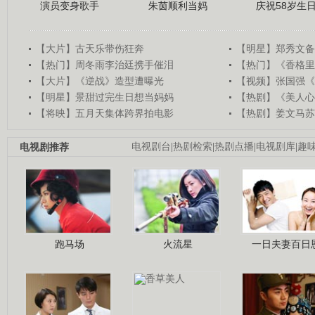
演员变身歌手
朱茵顺利当妈
庆祝58岁生
【大片】古天乐带伤狂奔
【明星】郑秀文备
【热门】周冬雨李治廷携手催泪
【热门】《香格里
【大片】《逆战》造型遭曝光
【视频】张国强《
【明星】景甜过完生日想当妈妈
【热剧】《美人心
【将映】五月天集体跨界拍电影
【热剧】姜文马苏
电视剧推荐
电视剧台
|
热剧检索
|
热剧点播
|
电视剧库
|
趣
跑马场
火流星
一日夫妻百日