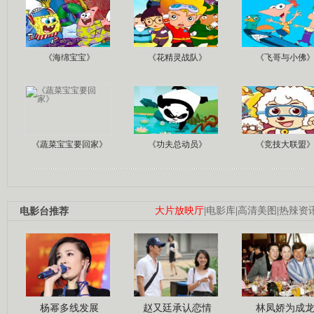
《海绵宝宝》
《花精灵战队》
《飞哥与小佛
《蔬菜宝宝要回家》
《功夫总动员》
《竞技大联盟
电影台推荐
大片放映厅
|
电影库
|
高清美图
|
热辣资
杨幂多线发展
赵又廷承认恋情
林凤娇为成