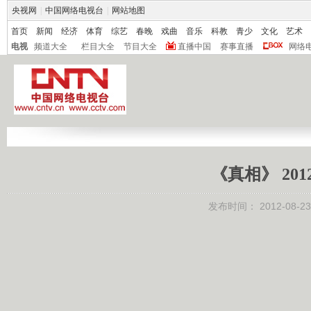
央视网
|
中国网络电视台
|
网站地图
首页
新闻
经济
体育
综艺
春晚
戏曲
音乐
科教
青少
文化
艺术
电视
频道大全
栏目大全
节目大全
直播中国
赛事直播
网络
《真相》 201
发布时间：
2012-08-23