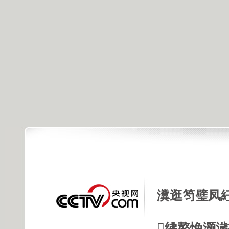
瀵逛笉璧凤
绋嶅悗灏