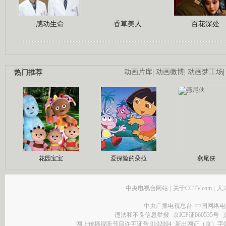
感动生命
香草美人
百花深处
热门推荐
动画片库
|
动画微博
|
动画梦工场
花园宝宝
爱探险的朵拉
燕尾侠
中央电视台网站
|
关于CCTV.com
|
人
中央广播电视总台 中国网络电
违法和不良信息举报
京ICP证060535号
网上传播视听节目许可证号 0102004
新出网证（京）字0