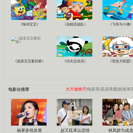
《海绵宝宝》
《花精灵战队》
《飞哥与小佛
《蔬菜宝宝要回家》
《功夫总动员》
《竞技大联盟
电影台推荐
大片放映厅
|
电影库
|
高清美图
|
热辣资
杨幂多线发展
赵又廷承认恋情
林凤娇为成