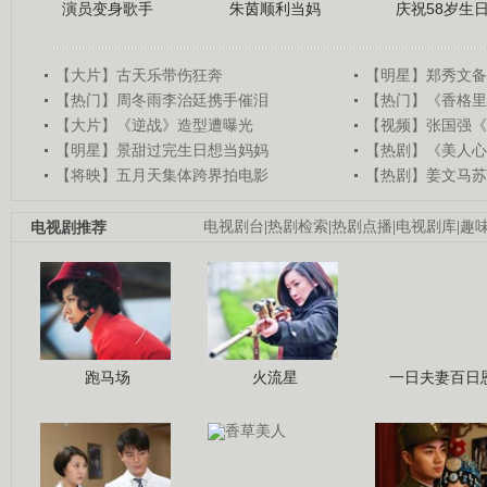
演员变身歌手
朱茵顺利当妈
庆祝58岁生
【大片】古天乐带伤狂奔
【明星】郑秀文备
【热门】周冬雨李治廷携手催泪
【热门】《香格里
【大片】《逆战》造型遭曝光
【视频】张国强《
【明星】景甜过完生日想当妈妈
【热剧】《美人心
【将映】五月天集体跨界拍电影
【热剧】姜文马苏
电视剧推荐
电视剧台
|
热剧检索
|
热剧点播
|
电视剧库
|
趣
跑马场
火流星
一日夫妻百日