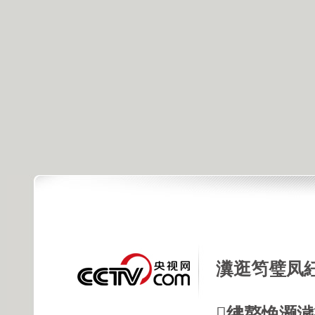
瀵逛笉璧凤
绋嶅悗灏