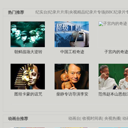
热门推荐
纪实台
|
纪录片片库
|
央视精品纪录片专场
|
BBC纪录片
朝鲜战场大逆转
中国工程奇迹
子宫内的奇
图坦卡蒙的诅咒
柴静专访导演李安
范伟赵本山恩怨
动画台推荐
动画台
|
收视时间表
|
央视热播
|
动