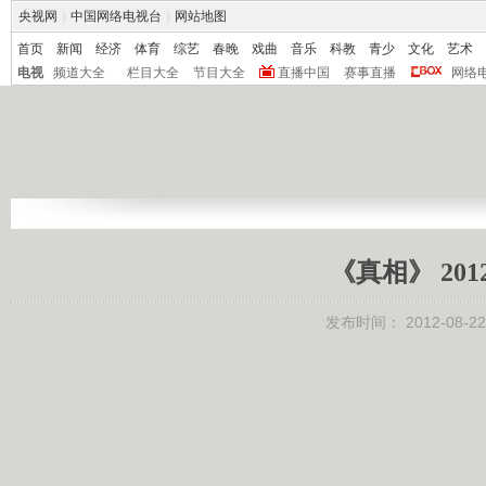
央视网
|
中国网络电视台
|
网站地图
首页
新闻
经济
体育
综艺
春晚
戏曲
音乐
科教
青少
文化
艺术
电视
频道大全
栏目大全
节目大全
直播中国
赛事直播
网络
《真相》 201
发布时间：
2012-08-22