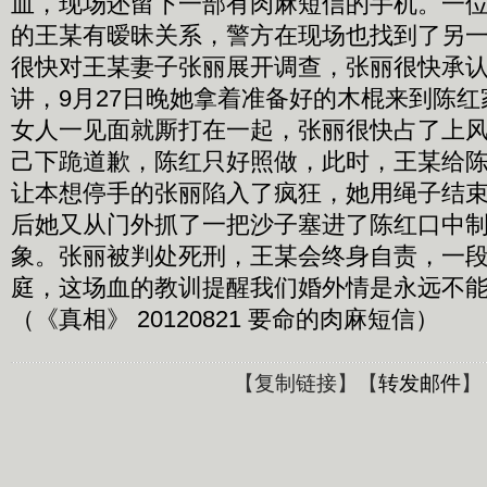
血，现场还留下一部有肉麻短信的手机。一
的王某有暧昧关系，警方在现场也找到了另
很快对王某妻子张丽展开调查，张丽很快承
讲，9月27日晚她拿着准备好的木棍来到陈
女人一见面就厮打在一起，张丽很快占了上
己下跪道歉，陈红只好照做，此时，王某给
让本想停手的张丽陷入了疯狂，她用绳子结
后她又从门外抓了一把沙子塞进了陈红口中
象。张丽被判处死刑，王某会终身自责，一
庭，这场血的教训提醒我们婚外情是永远不
（《真相》 20120821 要命的肉麻短信）
【
复制链接
】【
转发邮件
】