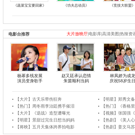
《蔬菜宝宝要回家》
《功夫总动员》
《竞技大联盟
电影台推荐
大片放映厅
|
电影库
|
高清美图
|
热辣资
杨幂多线发展
赵又廷承认恋情
林凤娇为成
演员变身歌手
朱茵顺利当妈
庆祝58岁生
【大片】古天乐带伤狂奔
【明星】郑秀文备
【热门】周冬雨李治廷携手催泪
【热门】《香格里
【大片】《逆战》造型遭曝光
【视频】张国强《
【明星】景甜过完生日想当妈妈
【热剧】《美人心
【将映】五月天集体跨界拍电影
【热剧】姜文马苏