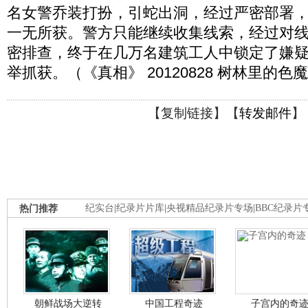
名女警乔装打扮，引蛇出洞，经过严密部署
一无所获。警方只能继续收集线索，经过对
密排查，终于在几万名建筑工人中锁定了嫌
举抓获。（《真相》 20120828 树林里的色
【
复制链接
】【
转发邮件
】
热门推荐
纪实台
|
纪录片片库
|
央视精品纪录片专场
|
BBC纪录片
朝鲜战场大逆转
中国工程奇迹
子宫内的奇