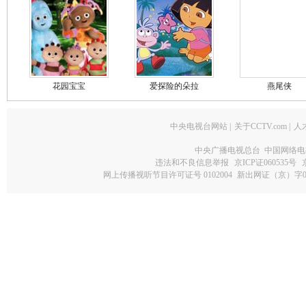
花园宝宝
爱探险的朵拉
燕尾侠
中央电视台网站
|
关于CCTV.com
|
人
中央广播电视总台 中国网络电
违法和不良信息举报
京ICP证060535号
网上传播视听节目许可证号 0102004
新出网证（京）字0