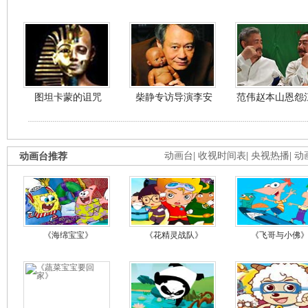
图坦卡蒙的诅咒
柴静专访导演李安
范伟赵本山恩怨
动画台推荐
动画台
|
收视时间表
|
央视热播
|
动
《海绵宝宝》
《花精灵战队》
《飞哥与小佛