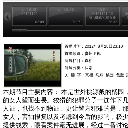
test《真相》
test 《真相》
《真相》
20121126
20121121 “星
2
爷”和他的星女郎
02:09
01:06
28:32
首播时间：2012年8月28日23:10
首播频道：
贵州卫视
所属栏目：
真相
所属分类：探索
关 键 字：
真相
马跃
橘园
色魔
本期节目主要内容： 本是世外桃源般的橘园
的女人望而生畏。狡猾的犯罪分子一连作下
人证，也找不到物证。更让警方犯难的是，
女人，害怕报复以及考虑到今后的影响，极
提供线索，眼看案件毫无进展，经过一番讨