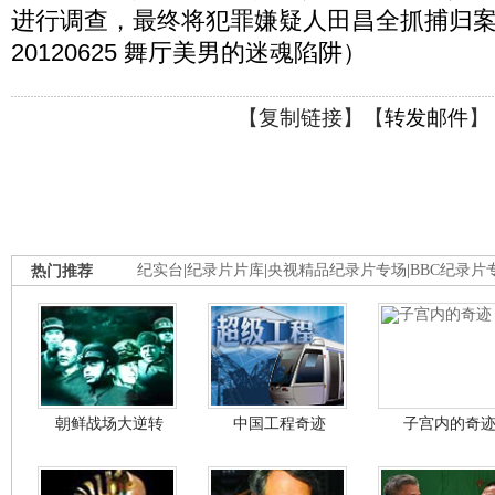
进行调查，最终将犯罪嫌疑人田昌全抓捕归案
20120625 舞厅美男的迷魂陷阱）
【
复制链接
】【
转发邮件
】
热门推荐
纪实台
|
纪录片片库
|
央视精品纪录片专场
|
BBC纪录片
朝鲜战场大逆转
中国工程奇迹
子宫内的奇