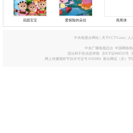
花园宝宝
爱探险的朵拉
燕尾侠
中央电视台网站
|
关于CCTV.com
|
人
中央广播电视总台 中国网络电
违法和不良信息举报
京ICP证060535号
网上传播视听节目许可证号 0102004
新出网证（京）字0