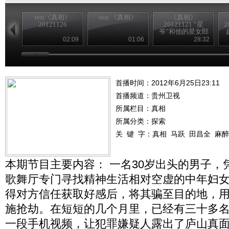
test《真相》
test 《真相》
《真相》
20121126
20121121 “星
2
爷”和他的星女郎
02:09
01:06
28:32
首播时间：2012年6月25日23:11
首播频道：
贵州卫视
所属栏目：
真相
所属分类：探索
关 键 字：
真相
马跃
田昌全
麻醉
本期节目主要内容： 一名30岁出头的男子，
歌舞厅专门寻找精神生活相对空虚的中年妇
得对方信任获取好感后，将其骗至目的地，
施抢劫。在短短的几个月里，已经有三十多
一段手机视频，让犯罪嫌疑人露出了庐山真