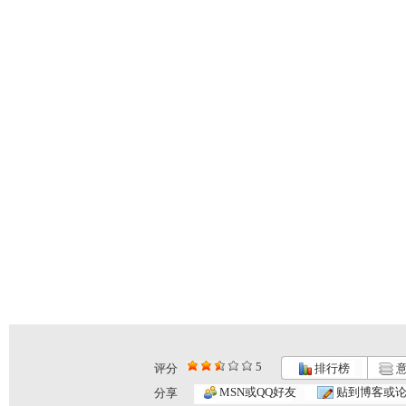
5
评分
排行榜
意
MSN或QQ好友
贴到博客或
分享