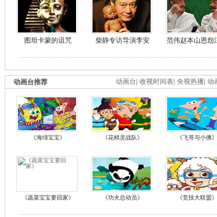
图坦卡蒙的诅咒
柴静专访导演李安
范伟赵本山恩怨
动画台推荐
动画台
|
收视时间表
|
央视热播
|
动
《海绵宝宝》
《花精灵战队》
《飞哥与小佛
《蔬菜宝宝要回家》
《功夫总动员》
《竞技大联盟