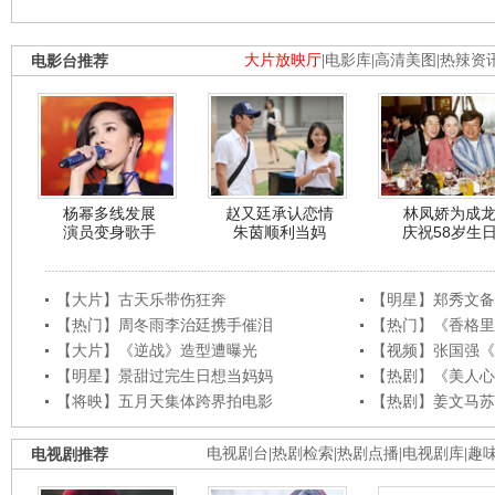
电影台推荐
大片放映厅
|
电影库
|
高清美图
|
热辣资
杨幂多线发展
赵又廷承认恋情
林凤娇为成
演员变身歌手
朱茵顺利当妈
庆祝58岁生
【大片】古天乐带伤狂奔
【明星】郑秀文备
【热门】周冬雨李治廷携手催泪
【热门】《香格里
【大片】《逆战》造型遭曝光
【视频】张国强《
【明星】景甜过完生日想当妈妈
【热剧】《美人心
【将映】五月天集体跨界拍电影
【热剧】姜文马苏
电视剧推荐
电视剧台
|
热剧检索
|
热剧点播
|
电视剧库
|
趣