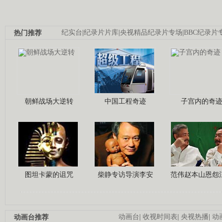
热门推荐
纪实台
|
纪录片片库
|
央视精品纪录片专场
|
BBC纪录片
朝鲜战场大逆转
中国工程奇迹
子宫内的奇
图坦卡蒙的诅咒
柴静专访导演李安
范伟赵本山恩怨
动画台推荐
动画台
|
收视时间表
|
央视热播
|
动