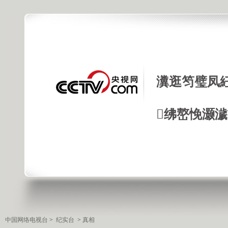
瀵逛笉璧凤
绋嶅悗灏
中国网络电视台
>
纪实台
>
真相