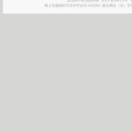
违法和不良信息举报
京ICP证060535号
网上传播视听节目许可证号 0102004
新出网证（京）字0