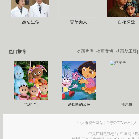
感动生命
香草美人
百花深处
热门推荐
动画片库
|
动画微博
|
动画梦工场
花园宝宝
爱探险的朵拉
燕尾侠
中央电视台网站
|
关于CCTV.com
|
人
中央广播电视总台 中国网络电