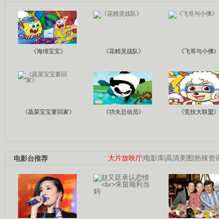
《海绵宝宝》
《花精灵战队》
《飞哥与小佛
《蔬菜宝宝要回家》
《功夫总动员》
《竞技大联盟
电影台推荐
大片放映厅
|
电影库
|
高清美图
|
热辣资