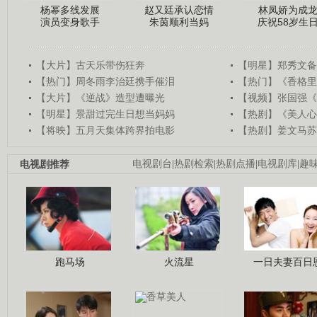
杨幂多线发展
赵又廷承认恋情
林凤娇为成
演员变身歌手
朱茵顺利当妈
庆祝58岁生
【大片】古天乐带伤狂奔
【明星】郑秀文备
【热门】周冬雨李治廷携手催泪
【热门】《香格里
【大片】《逆战》造型遭曝光
【视频】张国强《
【明星】景甜过完生日想当妈妈
【热剧】《美人心
【将映】五月天集体跨界拍电影
【热剧】姜文马苏
电视剧推荐
电视剧台
|
热剧检索
|
热剧点播
|
电视剧库
|
趣
跑马场
火流星
一日夫妻百日