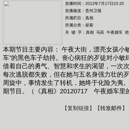
首播时间：2012年7月17日23:20
首播频道：
贵州卫视
所属栏目：
真相
所属分类：探索
关 键 字：
真相
马跃
午夜婚车
抢
本期节目主要内容： 午夜大街，漂亮女孩小
车”的黑色车子劫持。丧心病狂的歹徒对小敏
借着自己的勇气、智慧和求生的渴望，一次
每次逃脱都失败，但在她与五名身强力壮的
周旋中，事情发生了转机，她终于化险为夷
期节目。（《真相》20120717 午夜婚车里
【
复制链接
】【
转发邮件
】