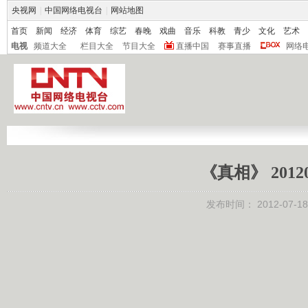
央视网
|
中国网络电视台
|
网站地图
首页
新闻
经济
体育
综艺
春晚
戏曲
音乐
科教
青少
文化
艺术
电视
频道大全
栏目大全
节目大全
直播中国
赛事直播
网络
《真相》 201
发布时间：
2012-07-18