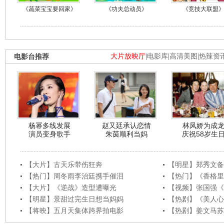
《蔬菜宝宝要回家》
《功夫总动员》
《竞技大联盟
电影台推荐
大片放映厅
|
电影库
|
高清美图
|
热辣资
杨幂多线发展
赵又廷承认恋情
林凤娇为成
演员变身歌手
朱茵顺利当妈
庆祝58岁生
【大片】古天乐带伤狂奔
【明星】郑秀文备
【热门】周冬雨李治廷携手催泪
【热门】《香格里
【大片】《逆战》造型遭曝光
【视频】张国强《
【明星】景甜过完生日想当妈妈
【热剧】《美人心
【将映】五月天集体跨界拍电影
【热剧】姜文马苏