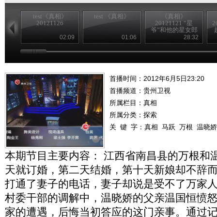
test《真相》
test 《真相》
《真相》
20121126
20121121 “星
2
爷”和他的星女郎
02:09
01:06
28:32
首播时间：2012年6月5日23:20
首播频道：
贵州卫视
所属栏目：
真相
所属分类：探索
关 键 字：
真相
马跃
万根
温晓娇
本期节目主要内容： 江西省南昌县的万根和
天就订婚，第二天结婚，第十天新娘却不辞
打通了妻子的电话，妻子却说是受不了万家
村委干部的调解中，温晓娇的父亲温国恒愤
家的遭遇，后悔当初答应的这门亲事。通过