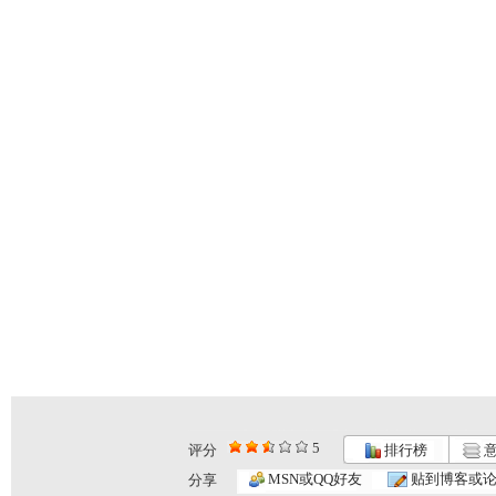
5
评分
排行榜
意
MSN或QQ好友
贴到博客或
分享