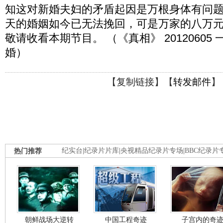
知这对新婚夫妇的矛盾起因是万根身体有问
天的婚姻如今已无法挽回，可是万家的八万
敬请收看本期节目。 （《真相》 20120605
婚）
【
复制链接
】【
转发邮件
】
热门推荐
纪实台
|
纪录片片库
|
央视精品纪录片专场
|
BBC纪录片
朝鲜战场大逆转
中国工程奇迹
子宫内的奇