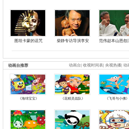
图坦卡蒙的诅咒
柴静专访导演李安
范伟赵本山恩怨
动画台推荐
动画台
|
收视时间表
|
央视热播
|
动
《海绵宝宝》
《花精灵战队》
《飞哥与小佛