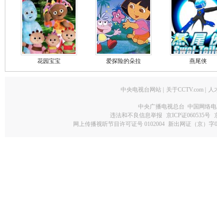
花园宝宝
爱探险的朵拉
燕尾侠
中央电视台网站
|
关于CCTV.com
|
人
中央广播电视总台 中国网络电
违法和不良信息举报
京ICP证060535号
网上传播视听节目许可证号 0102004
新出网证（京）字0