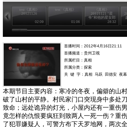
test《真相》
test 《真相》
《真相》
20121126
20121121 “星
2
爷”和他的星女郎
02:09
01:06
28:32
首播时间：2012年4月16日21:11
首播频道：
贵州卫视
所属栏目：
真相
所属分类：探索
关 键 字：
真相
马跃
田德安
夜幕
本期节目主要内容：寒冷的冬夜，偏僻的山
破了山村的平静。村民家门口突现身中多处
致命；远处诡异的灯光，小屋内还有一重伤
竟怎样的仇恨要疯狂到致两人一死一伤？重
了犯罪嫌疑人，可警方布下天罗地网，两次