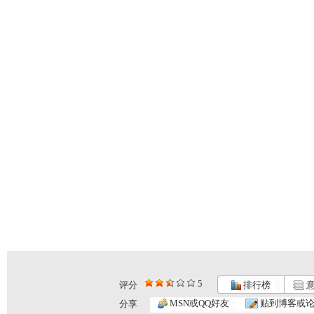
5
评分
排行榜
意
MSN或QQ好友
贴到博客或
分享