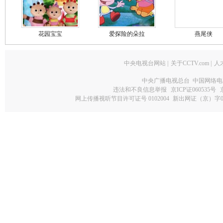
花园宝宝
爱探险的朵拉
燕尾侠
中央电视台网站
|
关于CCTV.com
|
人
中央广播电视总台 中国网络电
违法和不良信息举报
京ICP证060535号
网上传播视听节目许可证号 0102004
新出网证（京）字0