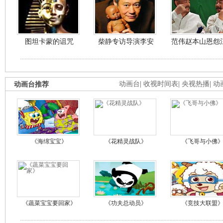
图坦卡蒙的诅咒
柴静专访导演李安
范伟赵本山恩怨
动画台推荐
动画台
|
收视时间表
|
央视热播
|
动
《海绵宝宝》
《花精灵战队》
《飞哥与小佛
《蔬菜宝宝要回家》
《功夫总动员》
《竞技大联盟