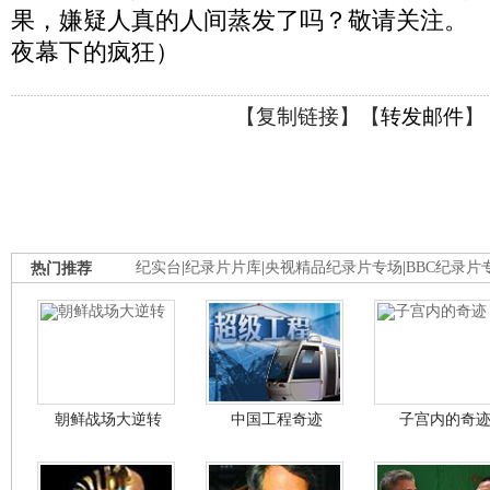
果，嫌疑人真的人间蒸发了吗？敬请关注。 （《真
夜幕下的疯狂）
【
复制链接
】【
转发邮件
】
热门推荐
纪实台
|
纪录片片库
|
央视精品纪录片专场
|
BBC纪录片
朝鲜战场大逆转
中国工程奇迹
子宫内的奇