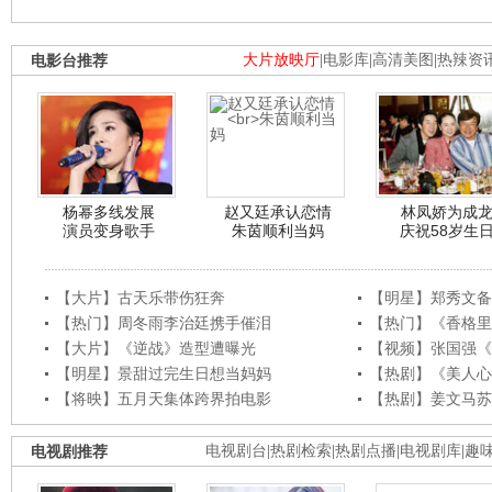
电影台推荐
大片放映厅
|
电影库
|
高清美图
|
热辣资
杨幂多线发展
赵又廷承认恋情
林凤娇为成
演员变身歌手
朱茵顺利当妈
庆祝58岁生
【大片】古天乐带伤狂奔
【明星】郑秀文备
【热门】周冬雨李治廷携手催泪
【热门】《香格里
【大片】《逆战》造型遭曝光
【视频】张国强《
【明星】景甜过完生日想当妈妈
【热剧】《美人心
【将映】五月天集体跨界拍电影
【热剧】姜文马苏
电视剧推荐
电视剧台
|
热剧检索
|
热剧点播
|
电视剧库
|
趣