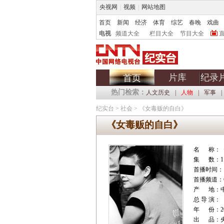
央视网
|
视频
|
网站地图
首页
新闻
经济
体育
综艺
春晚
戏曲
电视
频道大全
栏目大全
节目大全
片库
纪录
首页
热门检索：
人文历史
|
人物
|
军事
|
纪实台
>
社会
>
《女毒贩的自白》
《女毒贩的自白》
名 称：
集 数：1
首播时间：
首播频道：C
产 地：
总 导 演：
年 份：20
出 品：