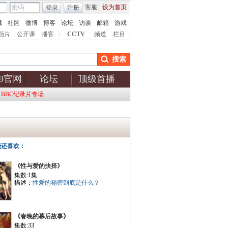
客服
设为首页
登录
注册
城
社区
微博
博客
论坛
访谈
邮箱
游戏
画片
公开课
播客
|
CCTV
频道
栏目
搜索
v9官网
论坛
顶级首播
BBC纪录片专场
能还喜欢：
《性与爱的抉择》
集数:1集
描述：
性爱的秘密到底是什么？
《春晚的幕后故事》
集数:33