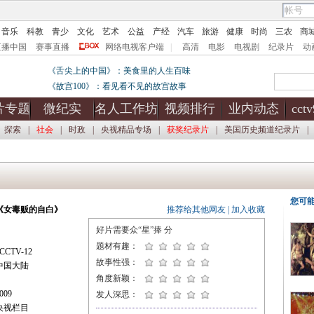
音乐
科教
青少
文化
艺术
公益
产经
汽车
旅游
健康
时尚
三农
商
直播中国
赛事直播
网络电视客户端
|
高清
电影
电视剧
纪录片
动
《舌尖上的中国》：美食里的人生百味
《故宫100》：看见看不见的故宫故事
片专题
微纪实
名人工作坊
视频排行
业内动态
cct
探索
|
社会
|
时政
|
央视精品专场
|
获奖纪录片
|
美国历史频道纪录片
|
您可
《女毒贩的自白》
推荐给其他网友
|
加入收藏
好片需要众“星”捧
分
题材有趣：
CTV-12
故事性强：
中国大陆
角度新颖：
09
发人深思：
央视栏目