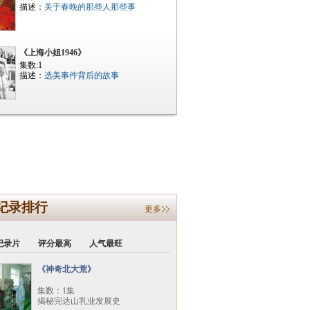
描述：
关于春晚的那些人那些事
《上海小姐1946》
集数:1
描述：
选美事件背后的故事
纪录排行
更多
纪录片
评分最高
人气最旺
《神奇北大荒》
集数：1集
揭秘完达山乳业发展史