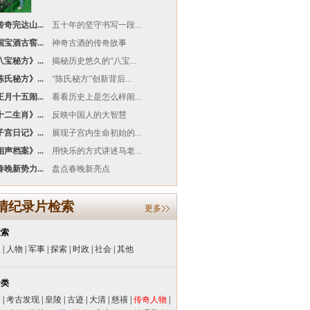
奇完达山...
五十年的坚守书写一段...
宝酒古窖...
神奇古酒的传奇故事
宝秘方》...
揭秘历史悠久的“八宝...
氏秘方》...
“陈氏秘方”创新背后...
月十五闹...
看看历史上是怎么样闹...
二生肖》...
反映中国人的大智慧
宫日记》...
展现子宫内生命初始的...
声档案》...
用快乐的方式讲述马老...
晚新势力...
盘点春晚新亮点
清纪录片检索
更多
检索
史
|
人物
|
军事
|
探索
|
时政
|
社会
|
其他
分类
闻
|
考古发现
|
皇陵
|
古迹
|
大清
|
慈禧
|
传奇人物
|