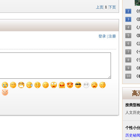
上页
|
1
|
下页
《传
2
《国
3
《八
4
《陈
5
登录
|
注册
《正
6
《十
7
《子
8
《相
9
《春
10
高
按类型
人文历
个性小
历史秘