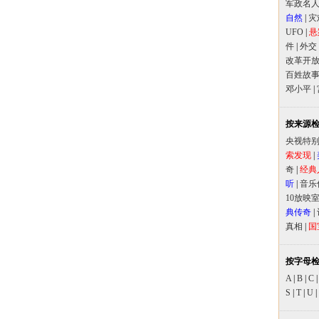
军政名
自然
|
灾
UFO
|
悬
件
|
外交
改革开
百姓故
邓小平
|
按来源
央视特
索发现
|
奇
|
经典
听
|
音乐
10放映
典传奇
|
真相
|
国
按字母
A
|
B
|
C
S
|
T
|
U
|