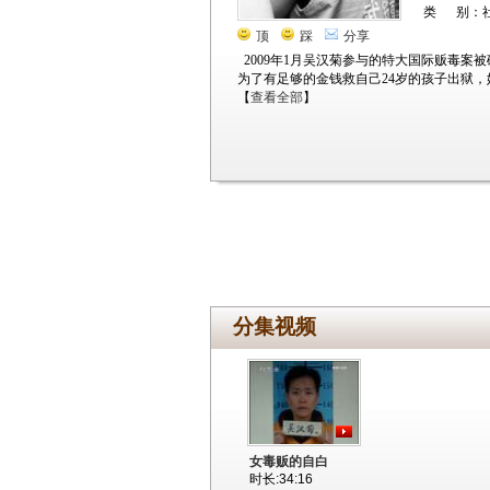
类 别：
顶
踩
分享
2009年1月吴汉菊参与的特大国际贩毒
为了有足够的金钱救自己24岁的孩子出狱
【
查看全部
】
分集视频
女毒贩的自白
时长:34:16