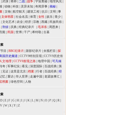
人
|
武侠
|
将帅
|
二战
|
战争
|
宇宙奥秘
|
地理风光
|
难
|
动物
|
科技
|
灵异未知
|
奇闻异事
|
揭秘
|
案
|
文物
|
航空航天
|
建筑工程
|
抗日
|
文明
|
事
|
文体明星
|
社会名流
|
体育
|
女性
|
娱乐
|
青少
|
放
|
文化艺术
|
农业
|
经济
|
宗教
|
西藏
|
民族民俗
|
事
|
刑侦
|
庆典
|
经典纪录片
|
毛泽东
|
周恩来
|
宫殿
|
民国
|
世博
|
干尸
|
希特勒
|
古墓
检索
别节目
|
BBC纪录片
|
新影纪录片
|
央视栏目
|
探
美国历史频道
|
CCTV9特别呈现
|
CCTV9历史传
人文地理
|
CCTV9发现之路
|
地理中国
|
可凡倾
传奇
|
军事纪实
|
看见
|
深度国际
|
百战经典
|
第
室
|
见证
|
这里是北京
|
档案
|
行者
|
百战经典
|
经
记忆
|
重访
|
华人世界
|
走遍中国
|
老梁故事汇
|
宝档案
|
绿色空间
|
人物
检索
|
D
|
E
|
F
|
G
|
H
|
I
|
J
|
K
|
L
|
M
|
N
|
O
|
P
|
Q
|
R
|
V
|
W
|
X
|
Y
|
Z