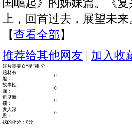
国崛起》的姊妹篇。《复
上，回首过去，展望未来
【
查看全部
】
推荐给其他网友
|
加入收
好片需要众“星”捧
分
题材有
0
趣：
故事性
0
强：
角度新
0
颖：
发人深
0
思：
我的评分：
0
分