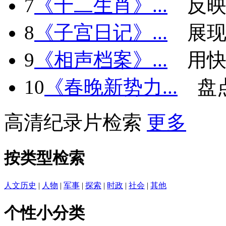
7
《十二生肖》...
反
8
《子宫日记》...
展现
9
《相声档案》...
用快
10
《春晚新势力...
盘
高清纪录片检索
更多
按类型检索
人文历史
|
人物
|
军事
|
探索
|
时政
|
社会
|
其他
个性小分类