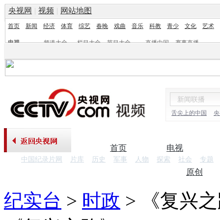
央视网
|
视频
|
网站地图
首页
新闻
经济
体育
综艺
春晚
戏曲
音乐
科教
青少
文化
艺术
电视
频道大全
栏目大全
节目大全
直播中国
赛事直播
频道
栏目
舌尖上的中国
央
首页
电视
中国纪录片网
片库
历史
军事
人物
探索
社会
专题
纪录片
原创
纪实台
>
时政
>
《复兴之