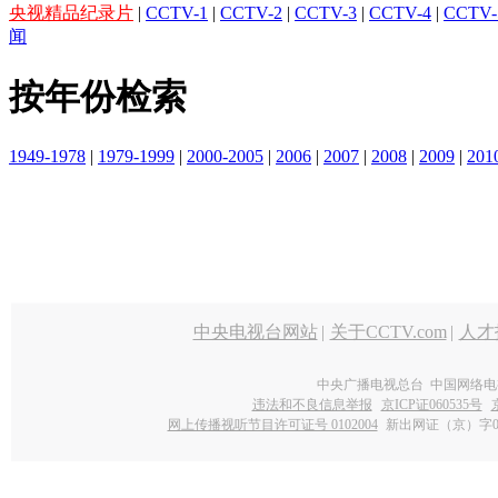
央视精品纪录片
|
CCTV-1
|
CCTV-2
|
CCTV-3
|
CCTV-4
|
CCTV-
闻
按年份检索
1949-1978
|
1979-1999
|
2000-2005
|
2006
|
2007
|
2008
|
2009
|
201
中央电视台网站
|
关于CCTV.com
|
人才
中央广播电视总台 中国网络电
违法和不良信息举报
京ICP证060535号
网上传播视听节目许可证号 0102004
新出网证（京）字0