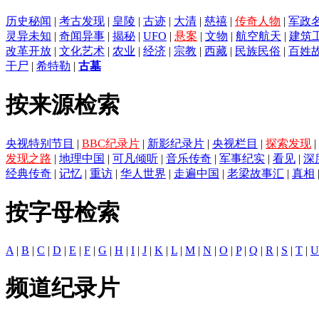
历史秘闻
|
考古发现
|
皇陵
|
古迹
|
大清
|
慈禧
|
传奇人物
|
军政
灵异未知
|
奇闻异事
|
揭秘
|
UFO
|
悬案
|
文物
|
航空航天
|
建筑
改革开放
|
文化艺术
|
农业
|
经济
|
宗教
|
西藏
|
民族民俗
|
百姓
干尸
|
希特勒
|
古墓
按来源检索
央视特别节目
|
BBC纪录片
|
新影纪录片
|
央视栏目
|
探索发现
|
发现之路
|
地理中国
|
可凡倾听
|
音乐传奇
|
军事纪实
|
看见
|
深
经典传奇
|
记忆
|
重访
|
华人世界
|
走遍中国
|
老梁故事汇
|
真相
按字母检索
A
|
B
|
C
|
D
|
E
|
F
|
G
|
H
|
I
|
J
|
K
|
L
|
M
|
N
|
O
|
P
|
Q
|
R
|
S
|
T
|
U
频道纪录片