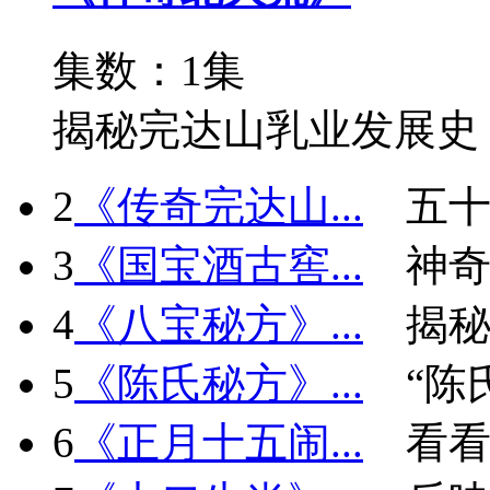
集数：1集
揭秘完达山乳业发展史
2
《传奇完达山...
五十
3
《国宝酒古窖...
神
4
《八宝秘方》...
揭秘
5
《陈氏秘方》...
“陈
6
《正月十五闹...
看看