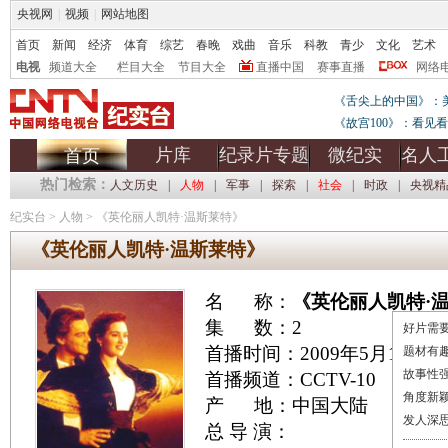
央视网
|
视频
|
网站地图
首页
新闻
经济
体育
综艺
春晚
戏曲
音乐
科教
青少
文化
艺术
电视
频道大全
栏目大全
节目大全
直播中国
赛事直播
网络
《舌尖上的中国》：
《故宫100》：看见
片库
纪录片专题
微纪实
名人
首页
热门检索：
人文历史
|
人物
|
军事
|
探索
|
社会
|
时政
|
央视精
纪实台
>
人物
>
《英伦丽人凯特·温斯莱特》
《英伦丽人凯特·温斯莱特》
名 称：
《英伦丽人凯特·
集 数：2
好片需要
首播时间：2009年5月11日
题材有
故事性
首播频道：CCTV-10
角度新
产 地：中国大陆
发人深
总 导 演：