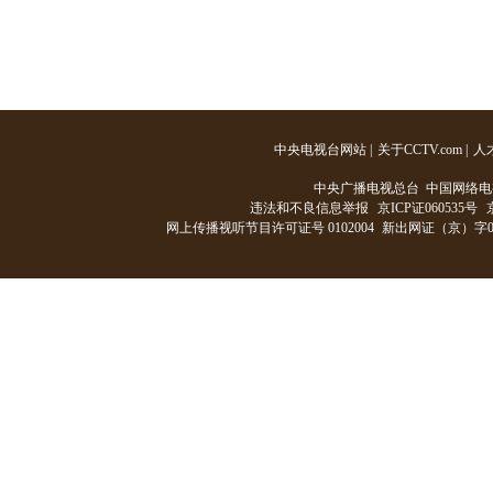
中央电视台网站
|
关于CCTV.com
|
人
中央广播电视总台 中国网络电
违法和不良信息举报
京ICP证060535号
网上传播视听节目许可证号 0102004
新出网证（京）字0