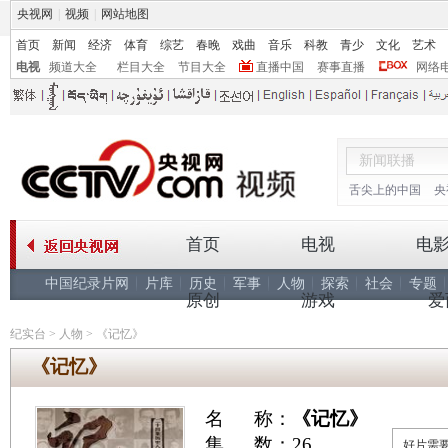
央视网
|
视频
|
网站地图
首页
新闻
经济
体育
综艺
春晚
戏曲
音乐
科教
青少
文化
艺术
电视
频道大全
栏目大全
节目大全
直播中国
赛事直播
网络
舌尖上的中国
央
首页
电视
电
中国纪录片网
片库
历史
军事
人物
探索
社会
专题
原创
游戏
爱
纪实台
>
人物
>
《记忆》
《记忆》
名 称：
《记忆》
集 数：26
好片需要