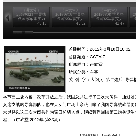
《讲武堂》
《讲武堂》
《讲武堂》
20130323 世界热
20130316 世界热
20130309 世界热
2
点国家军事实力
点国家军事实力
点国家军事实力
扫描之三崛起的
扫描之二 躁动的
扫描之一潜在的
43:18
43:32
42:47
印度军力
日本军力
韩国军力
首播时间：2012年8月18日10:02
首播频道：
CCTV-7
所属栏目：
讲武堂
所属分类：军事
关 键 字：
大阅兵
第二炮兵
导弹
本节目主要内容：改革开放之后，我国总共进行了三次大阅兵，通过这
兵这支战略导弹部队，也在天安门广场上亲眼目睹了我国导弹核武器更
永灵将以这三次大阅兵作为窗口和切入点，继续带您回顾第二炮兵诞生
程。（讲武堂 2012年 第33期）