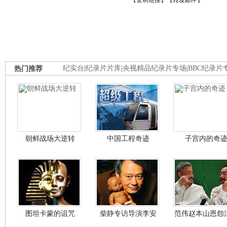
【
复制链接
】【
转发邮件
】
热门推荐
纪实台
|
纪录片片库
|
央视精品纪录片专场
|
BBC纪录片
朝鲜战场大逆转
中国工程奇迹
子宫内的奇
图坦卡蒙的诅咒
柴静专访导演李安
范伟赵本山恩怨