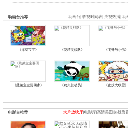
动画台推荐
动画台
|
收视时间表
|
央视热播
|
动
《海绵宝宝》
《花精灵战队》
《飞哥与小佛
《蔬菜宝宝要回家》
《功夫总动员》
《竞技大联盟
电影台推荐
大片放映厅
|
电影库
|
高清美图
|
热辣资