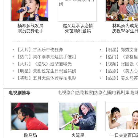
杨幂多线发展
赵又廷承认恋情
林凤娇为成
演员变身歌手
朱茵顺利当妈
庆祝58岁生
【大片】古天乐带伤狂奔
【明星】郑秀文备
【热门】周冬雨李治廷携手催泪
【热门】《香格里
【大片】《逆战》造型遭曝光
【视频】张国强《
【明星】景甜过完生日想当妈妈
【热剧】《美人心
【将映】五月天集体跨界拍电影
【热剧】姜文马苏
电视剧推荐
电视剧台
|
热剧检索
|
热剧点播
|
电视剧库
|
趣
跑马场
火流星
一日夫妻百日