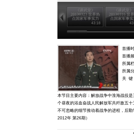
《讲武堂》
《讲武堂》
20130323 世界热
20130316 世
点国家军事实力
点国家军事实
扫描之三崛起的
扫描之二 躁
43:18
43
印度军力
日本军力
首播时
首播
所属
所属
关 键
本节目主要内容：解放战争中淮海战役是
个昼夜的浴血奋战人民解放军共歼敌五十
不可忽略的细节推动着战争的进程，后勤
2012年 第26期）