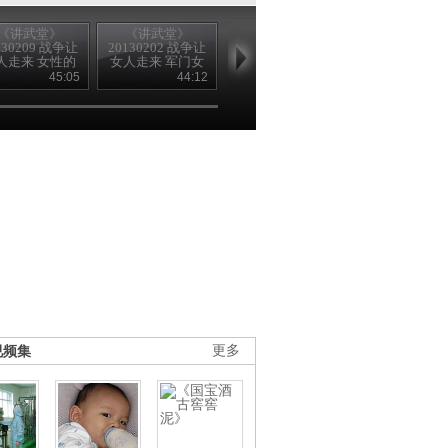
《讲武堂》
《讲武堂》
《讲武堂》
《讲武堂》
130209 战争让
20130202 战争让
20130126 盘点
20130119 盘
人走来 女性的
女人走来 军门女
2012年度十大国
2012年度十
天空
将
内军事新闻
际军事新闻
45:05
44:12
43:16
44
视频集
更多