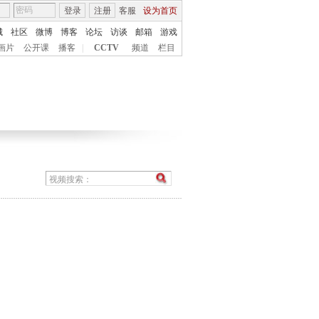
登录
注册
客服
设为首页
城
社区
微博
博客
论坛
访谈
邮箱
游戏
画片
公开课
播客
|
CCTV
频道
栏目