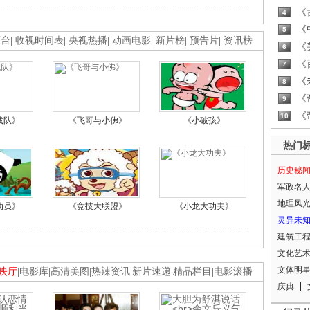
《
4
《
5
画台
|
收视时间表
|
央视热播
|
动画电影
|
新片榜
|
预告片
|
资讯榜
《
6
《
7
《
8
《
9
《
10
战队》
《飞哥与小佛》
《小破孩》
热门
历史秘
军政名
地理风
动员》
《竞技大联盟》
《小龙大功夫》
灵异未
建筑工
文化艺
文体明
映厅
|
电影库
|
高清美图
|
热辣资讯
|
新片速递
|
精品栏目
|
电影滚播
庆典