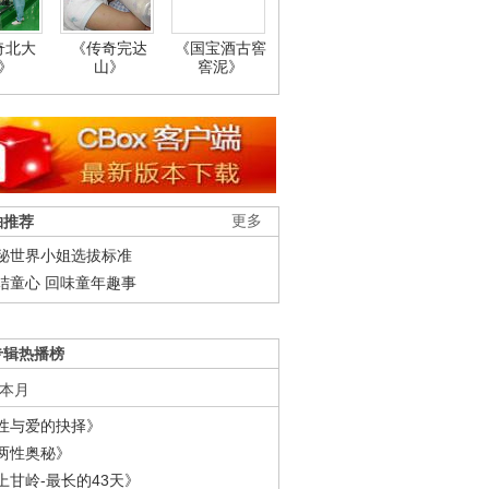
奇北大
《传奇完达
《国宝酒古窖
》
山》
窖泥》
柚推荐
更多
秘世界小姐选拔标准
结童心 回味童年趣事
专辑热播榜
本月
性与爱的抉择》
两性奥秘》
上甘岭-最长的43天》