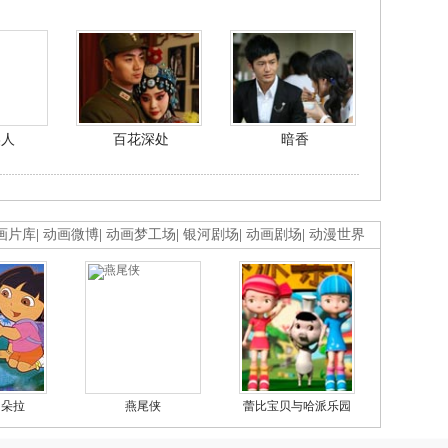
美人
百花深处
暗香
画片库
|
动画微博
|
动画梦工场
|
银河剧场
|
动画剧场
|
动漫世界
的朵拉
燕尾侠
蕾比宝贝与哈派乐园