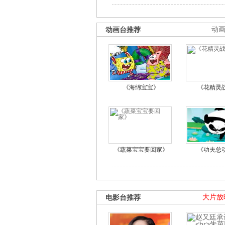
动画台推荐
动
《海绵宝宝》
《花精灵
《蔬菜宝宝要回家》
《功夫总
电影台推荐
大片放