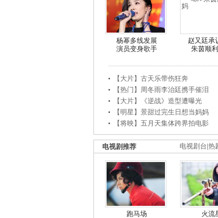
杨幂多线发展
赵又廷承
演员变身歌手
朱茵顺
【大片】古天乐带伤狂奔
【热门】周冬雨李治廷携手催泪
【大片】《逆战》造型遭曝光
【明星】景甜过完生日想当妈妈
【将映】五月天集体跨界拍电影
电视剧推荐
电视剧台
|
热
跑马场
火流