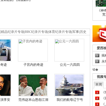
【
复制链接
】【
转发邮件
】
《神
荒
视精品纪录片专场
|
BBC纪录片专场
|
体育纪录片专场
|
军事
|
历史
爱西
揭
1
永
2
程奇迹
子宫内的奇迹
公元一六四四
锘�
视频
本周
《
1
《
2
导演李安
范伟赵本山恩怨江湖
我们的航母辽宁号
《
3