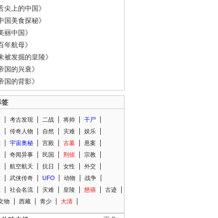
舌尖上的中国》
中国美食探秘》
美丽中国》
百年航母》
未被发掘的皇陵》
帝国的兴衰》
帝国的背影》
标签
闻
考古发现
二战
将帅
干尸
人
传奇人物
自然
灾难
娱乐
光
宇宙奥秘
宫殿
古墓
悬案
知
奇闻异事
民国
刑侦
宗教
程
航空航天
抗日
女性
外交
术
武侠传奇
UFO
动物
战争
星
社会名流
灾难
皇陵
慈禧
古迹
文物
西藏
青少
大清