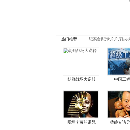
热门推荐
纪实台
|
纪录片片库
|
央
朝鲜战场大逆转
中国工
图坦卡蒙的诅咒
柴静专访