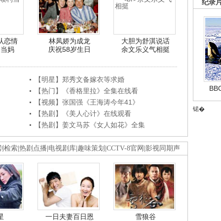
纪录
认恋情
林凤娇为成龙
大胆为舒淇说话
利当妈
庆祝58岁生日
余文乐义气相挺
【明星】郑秀文备嫁衣等求婚
B
【热门】《香格里拉》全集在线看
【视频】张国强《王海涛今年41》
锘�
【热剧】《美人心计》在线观看
【热剧】姜文马苏《女人如花》全集
剧检索
|
热剧点播
|
电视剧库
|
趣味策划
|
CCTV-8官网
|
影视同期声
星
一日夫妻百日恩
雪狼谷