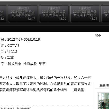
《讲武堂》
《讲武堂》
《讲武堂》
界热
20130309 世界热
20130302 航天装
20130223 战争让
20
力
点国家军事实力
备的发展与未来
女人走来 战舰上
女
动的
扫描之一潜在的
的女掌门
:32
42:47
43:29
43:27
韩国军力
锘�
间：2012年6月30日10:18
频道：
CCTV-7
栏目：
讲武堂
分类：军事
 字：
解放战争
淮海战役
细节
三大战役中战斗规模最大、最为激烈的一次战役。经过六十五
五万余人，取得了决定性的胜利。在这场胜利的背后有着许多
最新
学院讲师郭景军讲述淮海战役背后的几个细节。（讲武堂