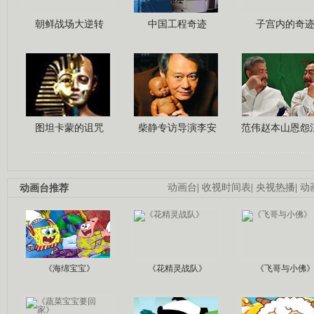
朝鲜战场大逆转
中国工程奇迹
子宫内的奇
图坦卡蒙的诅咒
柴静专访导演李安
范伟赵本山恩怨
动画台推荐
动画台
|
收视时间表
|
央视热播
|
动
《海绵宝宝》
《花精灵战队》
《飞哥与小佛