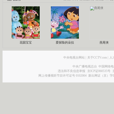
花园宝宝
爱探险的朵拉
燕尾侠
中央电视台网站
|
关于CCTV.com
|
人
中央广播电视总台 中国网络电
违法和不良信息举报
京ICP证060535号
网上传播视听节目许可证号 0102004
新出网证（京）字0