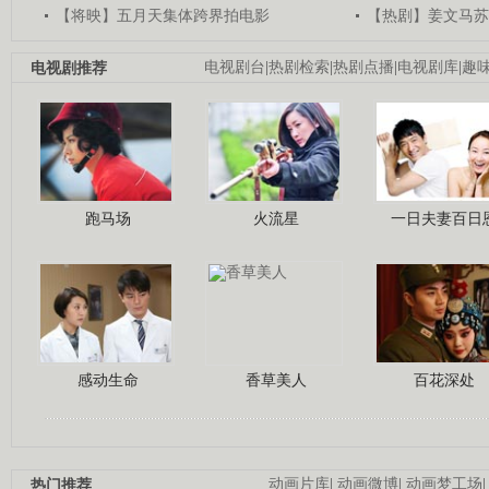
【将映】五月天集体跨界拍电影
【热剧】姜文马苏
电视剧推荐
电视剧台
|
热剧检索
|
热剧点播
|
电视剧库
|
趣
跑马场
火流星
一日夫妻百日
感动生命
香草美人
百花深处
热门推荐
动画片库
|
动画微博
|
动画梦工场