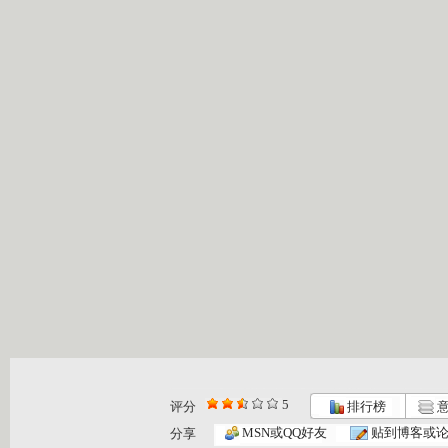
5
评分
排行榜
意
MSN或QQ好友
贴到博客或
分享