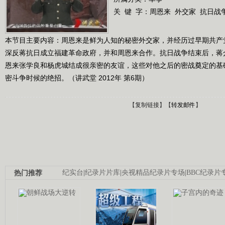
关 键 字：
周恩来
外交家
抗日战
本节目主要内容：周恩来是鲜为人知的秘密外交家，并经历过早期共产党
深反蒋抗日成立福建革命政府，并和周恩来合作。抗日战争结束后，蒋介
恩来张学良和杨虎城结成很亲密的友谊，这些对他之后的密战奠定的基
密斗争时候的绝招。（讲武堂 2012年 第6期）
【
复制链接
】【
转发邮件
】
热门推荐
纪实台
|
纪录片片库
|
央视精品纪录片专场
|
BBC纪录片