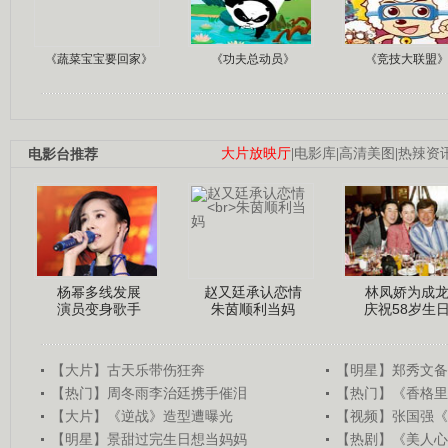
《蔬菜宝宝要回家》
《功夫总动员》
《竞技大联盟
电影台推荐
大片放映厅
|
电影库
|
高清美图
|
热辣资
杨幂多线发展
赵又廷承认恋情
林凤娇为成
演员变身歌手
朱茵顺利当妈
庆祝58岁生
【大片】古天乐带伤狂奔
【明星】郑秀文备
【热门】周冬雨李治廷携手催泪
【热门】《香格里
【大片】《逆战》造型遭曝光
【视频】张国强《
【明星】景甜过完生日想当妈妈
【热剧】《美人心