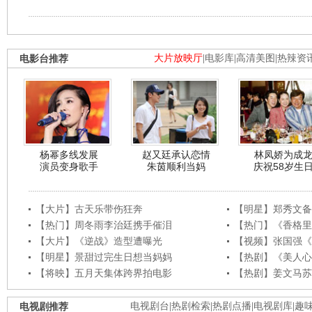
电影台推荐
大片放映厅
|
电影库
|
高清美图
|
热辣资
杨幂多线发展
赵又廷承认恋情
林凤娇为成
演员变身歌手
朱茵顺利当妈
庆祝58岁生
【大片】古天乐带伤狂奔
【明星】郑秀文备
【热门】周冬雨李治廷携手催泪
【热门】《香格里
【大片】《逆战》造型遭曝光
【视频】张国强《
【明星】景甜过完生日想当妈妈
【热剧】《美人心
【将映】五月天集体跨界拍电影
【热剧】姜文马苏
电视剧推荐
电视剧台
|
热剧检索
|
热剧点播
|
电视剧库
|
趣