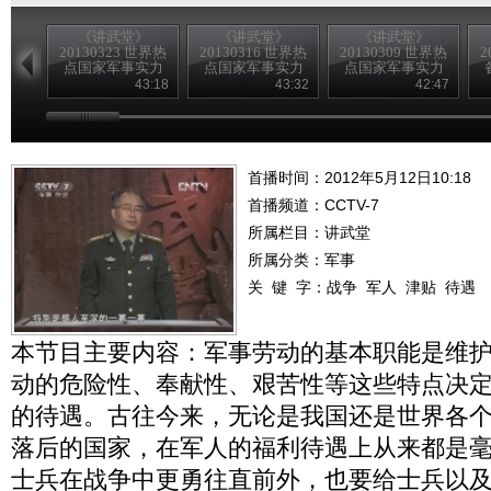
《讲武堂》
《讲武堂》
《讲武堂》
20130323 世界热
20130316 世界热
20130309 世界热
2
点国家军事实力
点国家军事实力
点国家军事实力
扫描之三崛起的
扫描之二 躁动的
扫描之一潜在的
43:18
43:32
42:47
印度军力
日本军力
韩国军力
首播时间：2012年5月12日10:18
首播频道：
CCTV-7
所属栏目：
讲武堂
所属分类：军事
关 键 字：
战争
军人
津贴
待遇
本节目主要内容：军事劳动的基本职能是维
动的危险性、奉献性、艰苦性等这些特点决
的待遇。古往今来，无论是我国还是世界各
落后的国家，在军人的福利待遇上从来都是
士兵在战争中更勇往直前外，也要给士兵以