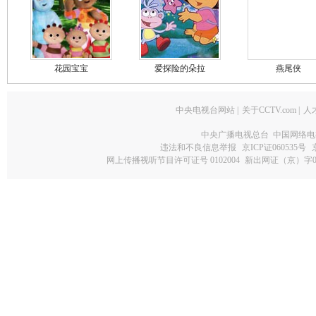
花园宝宝
爱探险的朵拉
燕尾侠
中央电视台网站
|
关于CCTV.com
|
人
中央广播电视总台 中国网络电
违法和不良信息举报
京ICP证060535号
网上传播视听节目许可证号 0102004
新出网证（京）字0