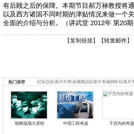
有后顾之后的保障。本期节目郝万禄教授将
以及西方诸国不同时期的津贴情况来做一个
全面的介绍与分析。（讲武堂 2012年 第20
【
复制链接
】【
转发邮件
】
热门推荐
纪实台
|
纪录片片库
|
央视精品纪录片专场
|
BBC纪录片
朝鲜战场大逆转
中国工程奇迹
子宫内的奇