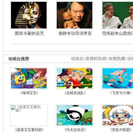
图坦卡蒙的诅咒
柴静专访导演李安
范伟赵本山恩怨
动画台推荐
动画台
|
收视时间表
|
央视热播
|
动
《海绵宝宝》
《花精灵战队》
《飞哥与小佛
《蔬菜宝宝要回家》
《功夫总动员》
《竞技大联盟